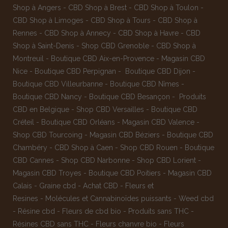
Shop à Angers
-
CBD Shop à Brest
-
CBD Shop à Toulon
-
CBD Shop à Limoges
-
CBD Shop à Tours
-
CBD Shop à
Rennes
-
CBD Shop à Annecy
-
CBD Shop à Havre
-
CBD
Shop à Saint-Denis
-
Shop CBD Grenoble
-
CBD Shop à
Montreuil
-
Boutique CBD Aix-en-Provence
-
Magasin CBD
Nice
-
Boutique CBD Perpignan
-
Boutique CBD Dijon
-
Boutique CBD Villeurbanne
-
Boutique CBD Nîmes
-
Boutique CBD Nancy -
Boutique CBD Besançon
-
Produits
CBD en Belgique
-
Shop CBD Versailles
-
Boutique CBD
Créteil
-
Boutique CBD Orléans
-
Magasin CBD Valence
-
Shop CBD Tourcoing
-
Magasin CBD Béziers
-
Boutique CBD
Chambéry
-
CBD Shop à Caen
-
Shop CBD Rouen
-
Boutique
CBD Cannes
-
Shop CBD Narbonne
-
Shop CBD Lorient
-
Magasin CBD Troyes
-
Boutique CBD Poitiers
-
Magasin CBD
Calais
-
Graine cbd
-
Achat CBD
-
Fleurs et
Resines
-
Molécules et Cannabinoïdes puissants
-
Weed cbd
-
Résine cbd
-
Fleurs de cbd bio
-
Produits sans THC
-
Résines CBD sans THC
-
Fleurs chanvre bio
-
Fleurs