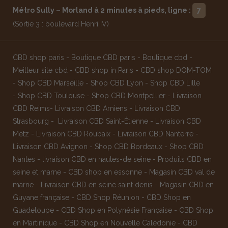
Métro Sully – Morland à 2 minutes à pieds, ligne :
7
(Sortie 3 : boulevard Henri IV)
CBD shop paris
-
Boutique CBD paris
-
Boutique cbd
-
Meilleur site cbd
-
CBD shop in Paris
-
CBD shop DOM-TOM
-
Shop CBD Marseille
-
Shop CBD Lyon
-
Shop CBD Lille
-
Shop CBD Toulouse
-
Shop CBD Montpellier
-
Livraison
CBD Reims
-
Livraison CBD Amiens
-
Livraison CBD
Strasbourg
-
Livraison CBD Saint-Étienne
-
Livraison CBD
Metz
-
Livraison CBD Roubaix
-
Livraison CBD Nanterre
-
Livraison CBD Avignon
-
Shop CBD Bordeaux
-
Shop CBD
Nantes
-
livraison CBD en hautes-de seine
-
Produits CBD en
seine et marne
-
CBD shop en essonne
-
Magasin CBD val de
marne
-
Livraison CBD en seine saint denis
-
Magasin CBD en
Guyane française
-
CBD Shop Réunion
-
CBD Shop en
Guadeloupe
-
CBD Shop en Polynésie Française
-
CBD Shop
en Martinique
-
CBD Shop en Nouvelle Calédonie
-
CBD