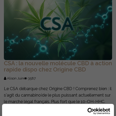
CSA : la nouvelle molécule CBD à action
rapide dispo chez Origine CBD
Alison Juin
3587
Le CSA débarque chez Origine CBD ! Comprenez bien : il
s'agit du cannabinoïde le plus puissant actuellement sur
le marché légal français. Plus fort que le 10-OH-HHC.
Plus intense que tout ce que vous avez pu tester
jusqu'ici. L'intensité, voilà le maître-mot !