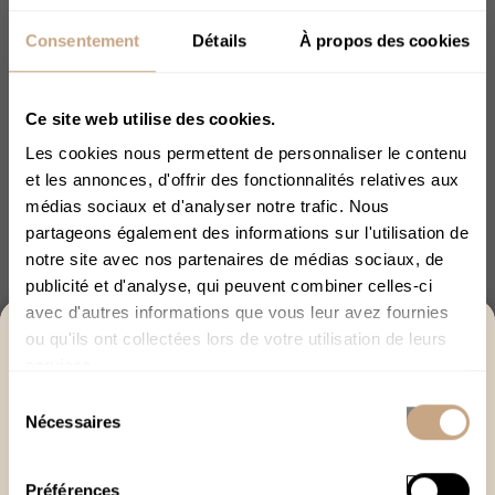
Consentement
Détails
À propos des cookies
Lire la suite
Ce site web utilise des cookies.
Les cookies nous permettent de personnaliser le contenu
et les annonces, d'offrir des fonctionnalités relatives aux
médias sociaux et d'analyser notre trafic. Nous
partageons également des informations sur l'utilisation de
Explorer avec l'IA :
ChatGPT
Perplexity
notre site avec nos partenaires de médias sociaux, de
publicité et d'analyse, qui peuvent combiner celles-ci
Claude
avec d'autres informations que vous leur avez fournies
ACCÈS RÉSERVÉ AUX +18
ou qu'ils ont collectées lors de votre utilisation de leurs
services.
Merci de bien vouloir confirmer votre âge afin de
1
2
3
4
5
6
7
8
9
10
Sélection
poursuivre.
Nécessaires
du
11
12
13
14
15
16
17
18
J’ai plus de 18 ans
consentement
19
20
21
22
23
24
25
26
Préférences