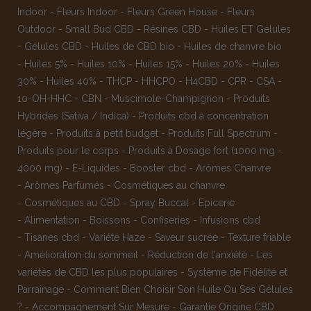
Indoor
-
Fleurs Indoor
-
Fleurs Green House
-
Fleurs
Outdoor
-
Small Bud CBD
-
Résines CBD
-
Huiles ET Gelules
-
Gélules CBD
-
Huiles de CBD bio
-
Huiles de chanvre bio
-
Huiles 5%
-
Huiles 10%
-
Huiles 15%
-
Huiles 20%
-
Huiles
30%
-
Huiles 40%
-
THCP
-
HHCPO
-
H4CBD
-
CPR
-
CSA
-
10-OH-HHC
-
CBN
-
Muscimole-Champignon
-
Produits
Hybrides (Sativa / Indica)
-
Produits cbd à concentration
légère
-
Produits à petit budget
-
Produits Full Spectrum
-
Produits pour le corps
-
Produits à Dosage fort (1000 mg -
4000 mg)
-
E-Liquides
-
Booster cbd
-
Arômes Chanvre
-
Arômes Parfumés
-
Cosmétiques au chanvre
-
Cosmétiques au CBD
-
Spray Buccal
-
Epicerie
-
Alimentation
-
Boissons
-
Confiseries
-
Infusions cbd
-
Tisanes cbd
-
Variété Haze
-
Saveur sucrée
-
Texture friable
-
Amélioration du sommeil
-
Réduction de l'anxiété
-
Les
variétés de CBD les plus populaires
-
Système de Fidélité et
Parrainage
-
Comment Bien Choisir Son Huile Ou Ses Gélules
?
-
Accompagnement Sur Mesure
-
Garantie Origine CBD