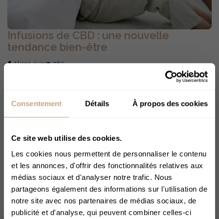
Infusions de CBD : une nouvelle
tendance bien-être
Alison Juin
762
Les infusions au CBD sont LA nouvelle tendance dans le
monde du bien-être. En associant les bienfaits du
Consentement
Détails
À propos des cookies
cannabidiol (CBD) avec les vertus relaxantes des
infusions, elles offriraient une solution naturelle pour
lutter contre le stress, l’anxiété et bien d’autres maux du
Ce site web utilise des cookies.
quotidien. Si vous adorez le thé et les tisanes, les
Les cookies nous permettent de personnaliser le contenu
infusions CBD pourraient bien devenir votre nouveau
et les annonces, d'offrir des fonctionnalités relatives aux
rituel de détente favori !
médias sociaux et d'analyser notre trafic. Nous
partageons également des informations sur l'utilisation de
Lire la suite
notre site avec nos partenaires de médias sociaux, de
publicité et d'analyse, qui peuvent combiner celles-ci