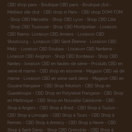
CBD shop paris
-
Boutique CBD paris
-
Boutique cbd
-
Meilleur site cbd
-
CBD shop in Paris
-
CBD shop DOM-TOM
-
Shop CBD Marseille
-
Shop CBD Lyon
-
Shop CBD Lille
-
Shop CBD Toulouse
-
Shop CBD Montpellier
-
Livraison
CBD Reims
-
Livraison CBD Amiens
-
Livraison CBD
Strasbourg
-
Livraison CBD Saint-Étienne
-
Livraison CBD
Metz
-
Livraison CBD Roubaix
-
Livraison CBD Nanterre
-
Livraison CBD Avignon
-
Shop CBD Bordeaux
-
Shop CBD
Nantes
-
livraison CBD en hautes-de seine
-
Produits CBD en
seine et marne
-
CBD shop en essonne
-
Magasin CBD val de
marne
-
Livraison CBD en seine saint denis
-
Magasin CBD en
Guyane française
-
CBD Shop Réunion
-
CBD Shop en
Guadeloupe
-
CBD Shop en Polynésie Française
-
CBD Shop
en Martinique
-
CBD Shop en Nouvelle Calédonie
-
CBD
Shop à Angers
-
CBD Shop à Brest
-
CBD Shop à Toulon
-
CBD Shop à Limoges
-
CBD Shop à Tours
-
CBD Shop à
Rennes
-
CBD Shop à Annecy
-
CBD Shop à Havre
-
CBD
Shop à Saint-Denis
-
Shop CBD Grenoble
-
CBD Shop à