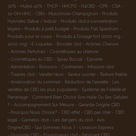
30%
-
Huiles 40%
-
THCP
-
HHCPO
-
H4CBD
-
CPR
-
CSA
-
10-OH-HHC
-
CBN
-
Muscimole-Champignon
-
Produits
Hybrides (Sativa / Indica)
-
Produits cbd à concentration
légère
-
Produits à petit budget
-
Produits Full Spectrum
-
Produits pour le corps
-
Produits à Dosage fort (1000 mg -
4000 mg)
-
E-Liquides
-
Booster cbd
-
Arômes Chanvre
-
Arômes Parfumés
-
Cosmétiques au chanvre
-
Cosmétiques au CBD
-
Spray Buccal
-
Epicerie
-
Alimentation
-
Boissons
-
Confiseries
-
Infusions cbd
-
Tisanes cbd
-
Variété Haze
-
Saveur sucrée
-
Texture friable
-
Amélioration du sommeil
-
Réduction de l'anxiété
-
Les
variétés de CBD les plus populaires
-
Système de Fidélité et
Parrainage
-
Comment Bien Choisir Son Huile Ou Ses Gélules
?
-
Accompagnement Sur Mesure
-
Garantie Origine CBD
-
Pourquoi Nous Choisir?
-
CBD effet
-
CBD pas cher
-
CBD
legal
-
Cannabis cbd
-
Les dangers du cbd
-
Avis
OrigineCBD
-
Qui Sommes Nous ?
-
Livraison Express
-
Grossiste CBD
-
Fournisseurs cbd
-
Fabricant CBD