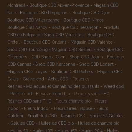
Montreuil
-
Boutique CBD Aix-en-Provence
-
Magasin CBD
Nice
-
Boutique CBD Perpignan
-
Boutique CBD Dijon
-
Boutique CBD Villeurbanne
-
Boutique CBD Nîmes
-
Boutique CBD Nancy -
Boutique CBD Besançon
-
Produits
CBD en Belgique
-
Shop CBD Versailles
-
Boutique CBD
Créteil
-
Boutique CBD Orléans
-
Magasin CBD Valence
-
Shop CBD Tourcoing
-
Magasin CBD Béziers
-
Boutique CBD
Chambéry
-
CBD Shop à Caen
-
Shop CBD Rouen
-
Boutique
CBD Cannes
-
Shop CBD Narbonne
-
Shop CBD Lorient
-
Magasin CBD Troyes
-
Boutique CBD Poitiers
-
Magasin CBD
Calais
-
Graine cbd
-
Achat CBD
-
Fleurs et
Resines
-
Molécules et Cannabinoïdes puissants
-
Weed cbd
-
Résine cbd
-
Fleurs de cbd bio
-
Produits sans THC
-
Résines CBD sans THC
-
Fleurs chanvre bio
-
Fleurs
Indoor
-
Fleurs Indoor
-
Fleurs Green House
-
Fleurs
Outdoor
-
Small Bud CBD
-
Résines CBD
-
Huiles ET Gelules
-
Gélules CBD
-
Huiles de CBD bio
-
Huiles de chanvre bio
-
Huiles 5%
-
Huiles 10%
-
Huiles 15%
-
Huiles 20%
-
Huiles