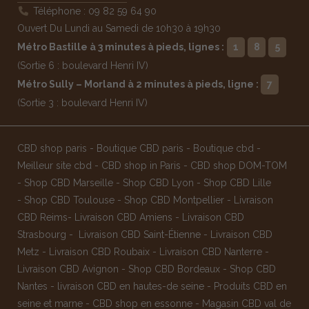
Téléphone : 09 82 59 64 90
Ouvert Du Lundi au Samedi de 10h30 à 19h30
Métro Bastille à 3 minutes à pieds, lignes :
1
8
5
(Sortie 6 : boulevard Henri IV)
Métro Sully – Morland à 2 minutes à pieds, ligne :
7
(Sortie 3 : boulevard Henri IV)
CBD shop paris
-
Boutique CBD paris
-
Boutique cbd
-
Meilleur site cbd
-
CBD shop in Paris
-
CBD shop DOM-TOM
-
Shop CBD Marseille
-
Shop CBD Lyon
-
Shop CBD Lille
-
Shop CBD Toulouse
-
Shop CBD Montpellier
-
Livraison
CBD Reims
-
Livraison CBD Amiens
-
Livraison CBD
Strasbourg
-
Livraison CBD Saint-Étienne
-
Livraison CBD
Metz
-
Livraison CBD Roubaix
-
Livraison CBD Nanterre
-
Livraison CBD Avignon
-
Shop CBD Bordeaux
-
Shop CBD
Nantes
-
livraison CBD en hautes-de seine
-
Produits CBD en
seine et marne
-
CBD shop en essonne
-
Magasin CBD val de