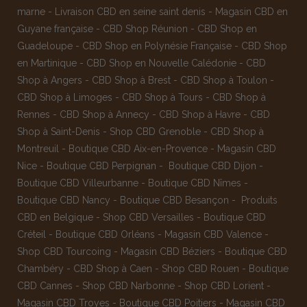
marne
-
Livraison CBD en seine saint denis
-
Magasin CBD en
Guyane française
-
CBD Shop Réunion
-
CBD Shop en
Guadeloupe
-
CBD Shop en Polynésie Française
-
CBD Shop
en Martinique
-
CBD Shop en Nouvelle Calédonie
-
CBD
Shop à Angers
-
CBD Shop à Brest
-
CBD Shop à Toulon
-
CBD Shop à Limoges
-
CBD Shop à Tours
-
CBD Shop à
Rennes
-
CBD Shop à Annecy
-
CBD Shop à Havre
-
CBD
Shop à Saint-Denis
-
Shop CBD Grenoble
-
CBD Shop à
Montreuil
-
Boutique CBD Aix-en-Provence
-
Magasin CBD
Nice
-
Boutique CBD Perpignan
-
Boutique CBD Dijon
-
Boutique CBD Villeurbanne
-
Boutique CBD Nîmes
-
Boutique CBD Nancy -
Boutique CBD Besançon
-
Produits
CBD en Belgique
-
Shop CBD Versailles
-
Boutique CBD
Créteil
-
Boutique CBD Orléans
-
Magasin CBD Valence
-
Shop CBD Tourcoing
-
Magasin CBD Béziers
-
Boutique CBD
Chambéry
-
CBD Shop à Caen
-
Shop CBD Rouen
-
Boutique
CBD Cannes
-
Shop CBD Narbonne
-
Shop CBD Lorient
-
Magasin CBD Troyes
-
Boutique CBD Poitiers
-
Magasin CBD