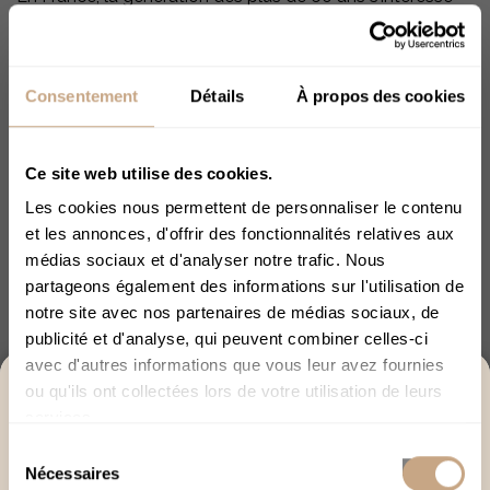
de plus en plus au CBD. Douleurs chroniques, sommeil
perturbé, stress lié à l’âge : les raisons sont nombreuses !
Cette évolution change le marché, car les seniors font
Consentement
Détails
À propos des cookies
désormais partie des consommateurs réguliers.
Lire la suite
Ce site web utilise des cookies.
Les cookies nous permettent de personnaliser le contenu
et les annonces, d'offrir des fonctionnalités relatives aux
médias sociaux et d'analyser notre trafic. Nous
partageons également des informations sur l'utilisation de
notre site avec nos partenaires de médias sociaux, de
publicité et d'analyse, qui peuvent combiner celles-ci
Explorer avec l'IA :
ChatGPT
Perplexity
avec d'autres informations que vous leur avez fournies
ACCÈS RÉSERVÉ AUX +18
ou qu'ils ont collectées lors de votre utilisation de leurs
Claude
services.
Merci de bien vouloir confirmer votre âge afin de
Sélection
poursuivre.
Nécessaires
du