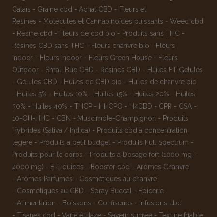
Calais
-
Graine cbd
-
Achat CBD
-
Fleurs et
Resines
-
Molécules et Cannabinoïdes puissants
-
Weed cbd
-
Résine cbd
-
Fleurs de cbd bio
-
Produits sans THC
-
Résines CBD sans THC
-
Fleurs chanvre bio
-
Fleurs
Indoor
-
Fleurs Indoor
-
Fleurs Green House
-
Fleurs
Outdoor
-
Small Bud CBD
-
Résines CBD
-
Huiles ET Gelules
-
Gélules CBD
-
Huiles de CBD bio
-
Huiles de chanvre bio
-
Huiles 5%
-
Huiles 10%
-
Huiles 15%
-
Huiles 20%
-
Huiles
30%
-
Huiles 40%
-
THCP
-
HHCPO
-
H4CBD
-
CPR
-
CSA
-
10-OH-HHC
-
CBN
-
Muscimole-Champignon
-
Produits
Hybrides (Sativa / Indica)
-
Produits cbd à concentration
légère
-
Produits à petit budget
-
Produits Full Spectrum
-
Produits pour le corps
-
Produits à Dosage fort (1000 mg -
4000 mg)
-
E-Liquides
-
Booster cbd
-
Arômes Chanvre
-
Arômes Parfumés
-
Cosmétiques au chanvre
-
Cosmétiques au CBD
-
Spray Buccal
-
Epicerie
-
Alimentation
-
Boissons
-
Confiseries
-
Infusions cbd
-
Tisanes cbd
-
Variété Haze
-
Saveur sucrée
-
Texture friable