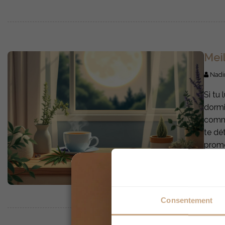
Mei
Nadi
Si tu
dormi
comme
te dé
prome
L
Consentement