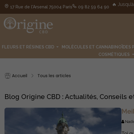
🔥 Jusqu’à
17 Rue de l'Arsenal 75004 Paris
09 82 59 64 90
FLEURS ET RÉSINES CBD
MOLÉCULES ET CANNABINOÏDES 
COSMÉTIQUES
Accueil
Tous les articles
Blog Origine CBD : Actualités, Conseils
Mei
Nadi
Toi q