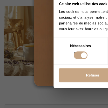
Ce site web utilise des cook
Ten
Les cookies nous permettent d
Nadi
sociaux et d'analyser notre t
partenaires de médias sociaux
Toi q
vous leur avez fournies ou qu'
tasse
tisan
Sélection
combi
Nécessaires
du
relax
consentement
tisan
L
Refuser