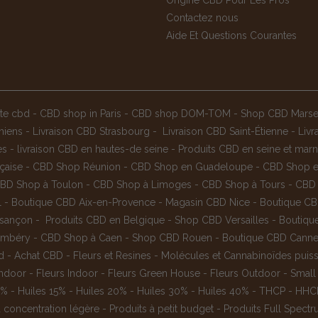
Origine CBD Pour Les Pros
Contactez nous
Aide Et Questions Courantes
ite cbd
-
CBD shop in Paris
-
CBD shop DOM-TOM
-
Shop CBD Marsei
miens
-
Livraison CBD Strasbourg
-
Livraison CBD Saint-Étienne
-
Liv
es
-
livraison CBD en hautes-de seine
-
Produits CBD en seine et mar
çaise
-
CBD Shop Réunion
-
CBD Shop en Guadeloupe
-
CBD Shop en
BD Shop à Toulon
-
CBD Shop à Limoges
-
CBD Shop à Tours
-
CBD 
l
-
Boutique CBD Aix-en-Provence
-
Magasin CBD Nice
-
Boutique CB
esançon
-
Produits CBD en Belgique
-
Shop CBD Versailles
-
Boutique
ambéry
-
CBD Shop à Caen
-
Shop CBD Rouen
-
Boutique CBD Cann
d
-
Achat CBD
-
Fleurs et Resines
-
Molécules et Cannabinoïdes puiss
Indoor
-
Fleurs Indoor
-
Fleurs Green House
-
Fleurs Outdoor
-
Small
0%
-
Huiles 15%
-
Huiles 20%
-
Huiles 30%
-
Huiles 40%
-
THCP
-
HHC
à concentration légère
-
Produits à petit budget
-
Produits Full Spect