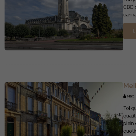
CBD c
canna
L
Mei
Nadi
Toi q
quali
plein
quoti