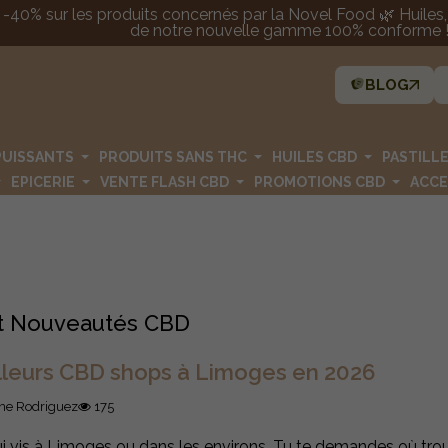
 -40% sur les produits concernés par la Novel Food 🌿 Huiles, p
de notre nouvelle gamme 100% conforme ! 
BLOG
PUISSANTS
PRODUITS SANS THC
HUILES CBD
PASTILL
EPICERIE
VENTE FLASH CBD
PROMOTIONS CBD
ACCE
 et Nouveautés CBD
lleurs CBD shops à Limoges en 2026
ne Rodriguez
175
ui vis à Limoges ou dans les environs. Tu te demandes où tro