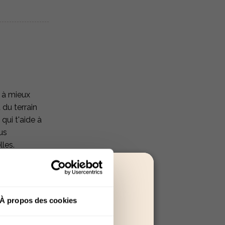
t à mieux
 du terrain
qui t'aide à
us
les.
À propos des cookies