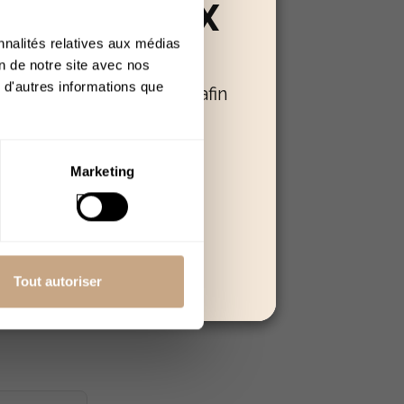
RÉSERVÉ AUX
nnalités relatives aux médias
+18
on de notre site avec nos
 d'autres informations que
oir confirmer votre âge afin
. Imagine une
 poursuivre.
sirable. Les
les
Quitter
un effet
Marketing
meilleures
Tout autoriser