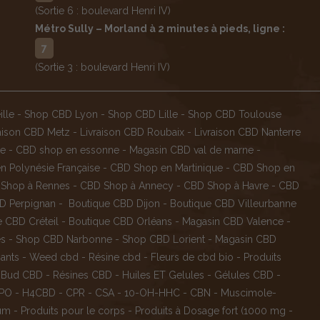
(Sortie 6 : boulevard Henri IV)
Métro Sully – Morland à 2 minutes à pieds, ligne :
7
(Sortie 3 : boulevard Henri IV)
lle
-
Shop CBD Lyon
-
Shop CBD Lille
-
Shop CBD Toulouse
raison CBD Metz
-
Livraison CBD Roubaix
-
Livraison CBD Nanterre
ne
-
CBD shop en essonne
-
Magasin CBD val de marne
-
 Polynésie Française
-
CBD Shop en Martinique
-
CBD Shop en
Shop à Rennes
-
CBD Shop à Annecy
-
CBD Shop à Havre
-
CBD
D Perpignan
-
Boutique CBD Dijon
-
Boutique CBD Villeurbanne
 CBD Créteil
-
Boutique CBD Orléans
-
Magasin CBD Valence
-
es
-
Shop CBD Narbonne
-
Shop CBD Lorient
-
Magasin CBD
ants
-
Weed cbd
-
Résine cbd
-
Fleurs de cbd bio
-
Produits
 Bud CBD
-
Résines CBD
-
Huiles ET Gelules
-
Gélules CBD
-
PO
-
H4CBD
-
CPR
-
CSA
-
10-OH-HHC
-
CBN
-
Muscimole-
rum
-
Produits pour le corps
-
Produits à Dosage fort (1000 mg -