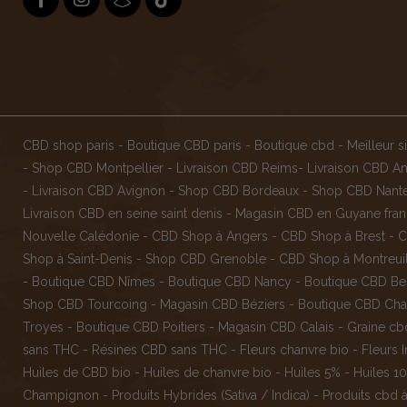
CBD shop paris
-
Boutique CBD paris
-
Boutique cbd
-
Meilleur s
-
Shop CBD Montpellier
-
Livraison CBD Reims
-
Livraison CBD A
-
Livraison CBD Avignon
-
Shop CBD Bordeaux
-
Shop CBD Nant
Livraison CBD en seine saint denis
-
Magasin CBD en Guyane fran
Nouvelle Calédonie
-
CBD Shop à Angers
-
CBD Shop à Brest
-
C
Shop à Saint-Denis
-
Shop CBD Grenoble
-
CBD Shop à Montreui
-
Boutique CBD Nîmes
-
Boutique CBD Nancy -
Boutique CBD B
Shop CBD Tourcoing
-
Magasin CBD Béziers
-
Boutique CBD Ch
Troyes
-
Boutique CBD Poitiers
-
Magasin CBD Calais
-
Graine cb
sans THC
-
Résines CBD sans THC
-
Fleurs chanvre bio
-
Fleurs 
Huiles de CBD bio
-
Huiles de chanvre bio
-
Huiles 5%
-
Huiles 1
Champignon
-
Produits Hybrides (Sativa / Indica)
-
Produits cbd 