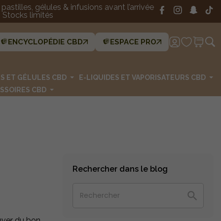
astilles, gélules & infusions avant l’arrivée
Stocks limités
ENCYCLOPÉDIE CBD
ESPACE PRO
ES ET GÉLULES CBD
E-LIQUIDES ET VAPORISATEURS CBD
SSOIRES CBD
Rechercher dans le blog

uver du bon