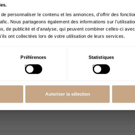
ACCÈS 
ies.
dances des tisanes CBD en 2026
e personnaliser le contenu et les annonces, d'offrir des fonctio
ne Rodriguez
184
rafic. Nous partageons également des informations sur l'utilisati
, de publicité et d'analyse, qui peuvent combiner celles-ci avec
Merci de bien voul
ui cherches à te détendre naturellement en cette année 2026
ils ont collectées lors de votre utilisation de leurs services.
de
 chaude qui t'apporte calme et sérénité, sans aucun buzz indé
es CBD explosent en popularité, et pour de bonnes raisons. El
J’ai plus de 18
nent les vertus du chanvre avec des herbes apaisantes, pour 
ans
Préférences
Statistiques
ant qui s'intègre parfaitement à ton quotidien. Découvrez les 
es CBD effet en 2026.
ire la suite
Autoriser la sélection