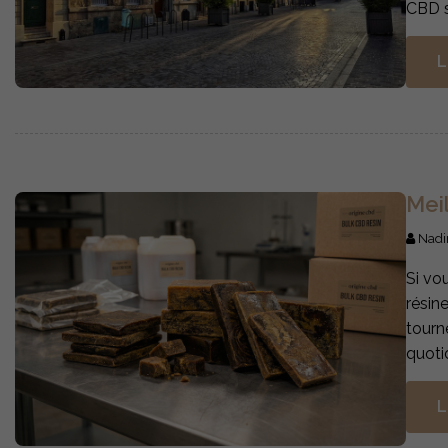
CBD s
L
Mei
Nadi
Si vo
résin
tourn
quoti
L