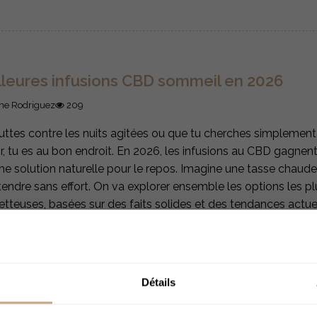
lleures infusions CBD sommeil en 2026
ne Rodriguez
209
 luttes contre les nuits agitées ou que tu cherches simplemen
r, tu es au bon endroit. En 2026, les infusions au CBD gagnent
 solution naturelle pour le repos. Imagine une tasse chaude 
tendre sans effort. On va explorer ensemble les options les pl
tteuses, basées sur des faits solides et des tendances actuel
ire la suite
Détails