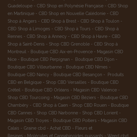
Guadeloupe
-
CBD Shop en Polynésie Française
-
CBD Shop
en Martinique
-
CBD Shop en Nouvelle Calédonie
-
CBD
Shop à Angers
-
CBD Shop à Brest
-
CBD Shop à Toulon
-
CBD Shop à Limoges
-
CBD Shop à Tours
-
CBD Shop à
Rennes
-
CBD Shop à Annecy
-
CBD Shop à Havre
-
CBD
Shop à Saint-Denis
-
Shop CBD Grenoble
-
CBD Shop à
Montreuil
-
Boutique CBD Aix-en-Provence
-
Magasin CBD
Nice
-
Boutique CBD Perpignan
-
Boutique CBD Dijon
-
Boutique CBD Villeurbanne
-
Boutique CBD Nîmes
-
Boutique CBD Nancy -
Boutique CBD Besançon
-
Produits
CBD en Belgique
-
Shop CBD Versailles
-
Boutique CBD
Créteil
-
Boutique CBD Orléans
-
Magasin CBD Valence
-
Shop CBD Tourcoing
-
Magasin CBD Béziers
-
Boutique CBD
Chambéry
-
CBD Shop à Caen
-
Shop CBD Rouen
-
Boutique
CBD Cannes
-
Shop CBD Narbonne
-
Shop CBD Lorient
-
Magasin CBD Troyes
-
Boutique CBD Poitiers
-
Magasin CBD
Calais
-
Graine cbd
-
Achat CBD
-
Fleurs et
Resines
-
Molécules et Cannabinoïdes puissants
-
Weed cbd