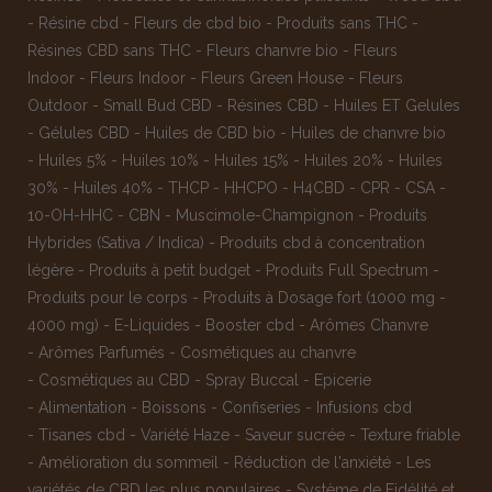
-
Résine cbd
-
Fleurs de cbd bio
-
Produits sans THC
-
Résines CBD sans THC
-
Fleurs chanvre bio
-
Fleurs
Indoor
-
Fleurs Indoor
-
Fleurs Green House
-
Fleurs
Outdoor
-
Small Bud CBD
-
Résines CBD
-
Huiles ET Gelules
-
Gélules CBD
-
Huiles de CBD bio
-
Huiles de chanvre bio
-
Huiles 5%
-
Huiles 10%
-
Huiles 15%
-
Huiles 20%
-
Huiles
30%
-
Huiles 40%
-
THCP
-
HHCPO
-
H4CBD
-
CPR
-
CSA
-
10-OH-HHC
-
CBN
-
Muscimole-Champignon
-
Produits
Hybrides (Sativa / Indica)
-
Produits cbd à concentration
légère
-
Produits à petit budget
-
Produits Full Spectrum
-
Produits pour le corps
-
Produits à Dosage fort (1000 mg -
4000 mg)
-
E-Liquides
-
Booster cbd
-
Arômes Chanvre
-
Arômes Parfumés
-
Cosmétiques au chanvre
-
Cosmétiques au CBD
-
Spray Buccal
-
Epicerie
-
Alimentation
-
Boissons
-
Confiseries
-
Infusions cbd
-
Tisanes cbd
-
Variété Haze
-
Saveur sucrée
-
Texture friable
-
Amélioration du sommeil
-
Réduction de l'anxiété
-
Les
variétés de CBD les plus populaires
-
Système de Fidélité et