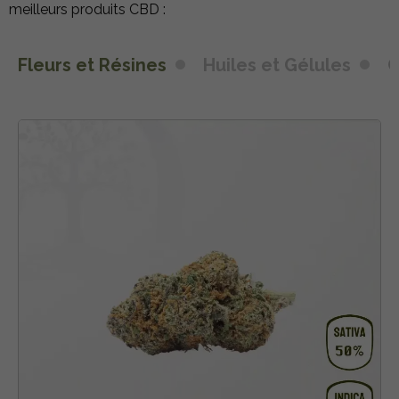
meilleurs produits CBD :
Fleurs et Résines
Huiles et Gélules
C