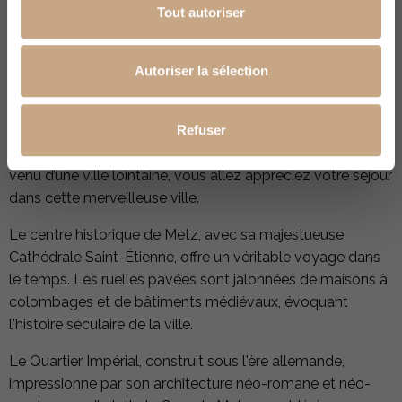
quatre pattes.
Tout autoriser
PRÉSENTATION DE LA VILLE DE METZ
Autoriser la sélection
Metz, la capitale de la Lorraine, est une ville qui regorge
de trésors. Elle se distingue par son riche patrimoine
Refuser
architectural, ses parcs verdoyants et ses quartiers
vibrants. Que vous soyez dans la région ou un visiteur
venu d’une ville lointaine, vous allez appréciez votre séjour
dans cette merveilleuse ville.
Le centre historique de Metz, avec sa majestueuse
Cathédrale Saint-Étienne, offre un véritable voyage dans
le temps. Les ruelles pavées sont jalonnées de maisons à
colombages et de bâtiments médiévaux, évoquant
l'histoire séculaire de la ville.
Le Quartier Impérial, construit sous l'ère allemande,
impressionne par son architecture néo-romane et néo-