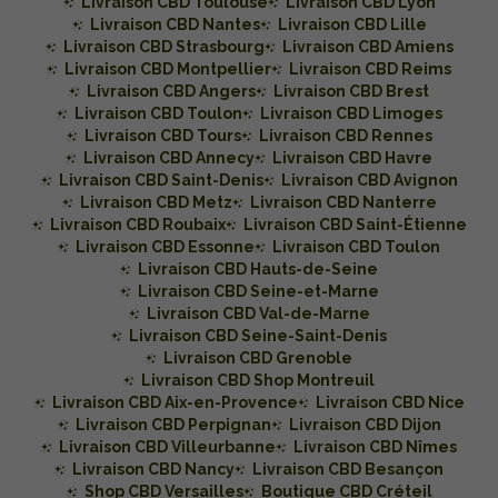
Livraison CBD Toulouse
Livraison CBD Lyon
Livraison CBD Nantes
Livraison CBD Lille
Livraison CBD Strasbourg
Livraison CBD Amiens
Livraison CBD Montpellier
Livraison CBD Reims
Livraison CBD Angers
Livraison CBD Brest
Livraison CBD Toulon
Livraison CBD Limoges
Livraison CBD Tours
Livraison CBD Rennes
Livraison CBD Annecy
Livraison CBD Havre
Livraison CBD Saint-Denis
Livraison CBD Avignon
Livraison CBD Metz
Livraison CBD Nanterre
Livraison CBD Roubaix
Livraison CBD Saint-Étienne
Livraison CBD Essonne
Livraison CBD Toulon
Livraison CBD Hauts-de-Seine
Livraison CBD Seine-et-Marne
Livraison CBD Val-de-Marne
Livraison CBD Seine-Saint-Denis
Livraison CBD Grenoble
Livraison CBD Shop Montreuil
Livraison CBD Aix-en-Provence
Livraison CBD Nice
Livraison CBD Perpignan
Livraison CBD Dijon
Livraison CBD Villeurbanne
Livraison CBD Nîmes
Livraison CBD Nancy
Livraison CBD Besançon
Shop CBD Versailles
Boutique CBD Créteil