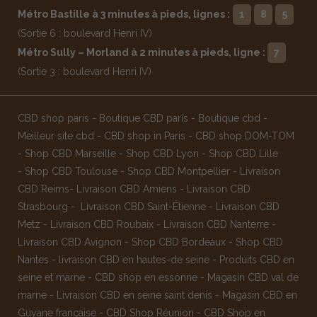
Métro Bastille à 3 minutes à pieds, lignes :
1
8
5
(Sortie 6 : boulevard Henri IV)
Métro Sully – Morland à 2 minutes à pieds, ligne :
7
(Sortie 3 : boulevard Henri IV)
CBD shop paris
-
Boutique CBD paris
-
Boutique cbd
-
Meilleur site cbd
-
CBD shop in Paris
-
CBD shop DOM-TOM
-
Shop CBD Marseille
-
Shop CBD Lyon
-
Shop CBD Lille
-
Shop CBD Toulouse
-
Shop CBD Montpellier
-
Livraison
CBD Reims
-
Livraison CBD Amiens
-
Livraison CBD
Strasbourg
-
Livraison CBD Saint-Étienne
-
Livraison CBD
Metz
-
Livraison CBD Roubaix
-
Livraison CBD Nanterre
-
Livraison CBD Avignon
-
Shop CBD Bordeaux
-
Shop CBD
Nantes
-
livraison CBD en hautes-de seine
-
Produits CBD en
seine et marne
-
CBD shop en essonne
-
Magasin CBD val de
marne
-
Livraison CBD en seine saint denis
-
Magasin CBD en
Guyane française
-
CBD Shop Réunion
-
CBD Shop en