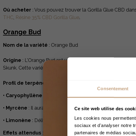
Où acheter
: Vous pouvez trouver la Gorilla Glue CBD dans
THC
,
Résine 35% CBD Gorilla Glue
.
Orange Bud
Nom de la variété
:
Orange Bud
Origine
: L'Orange Bud est une variété mythique développée
Skunk. Cette variété a remporté de nombreux concours ; le
Profil de terpènes
: L'Orange Bud contient plusieurs terpè
Consentement
• Caryophyllène
: Offre un goût épicé. Il aurait aussi des p
• Myrcène
: Il aurait des effets relaxants, mais aussi, il am
Ce site web utilise des cook
Les cookies nous permettent d
• Limonène
: Délivre des saveurs d'agrumes. Il possèderait 
sociaux et d'analyser notre t
Effets attendus :
L'Orange Bud offrirait une relaxation dura
partenaires de médias sociaux