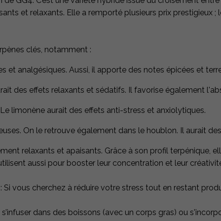
 de GG4. C’est une variété hybride issue du croisement entre
issants et relaxants. Elle a remporté plusieurs prix prestigieu
erpènes clés, notamment :
es et analgésiques. Aussi, il apporte des notes épicées et terre
rait des effets relaxants et sédatifs. Il favorise également l'
 Le limonène aurait des effets anti-stress et anxiolytiques.
uses. On le retrouve également dans le houblon. Il aurait des 
ment relaxants et apaisants. Grâce à son profil terpénique, elle 
lisent aussi pour booster leur concentration et leur créativit
: Si vous cherchez à réduire votre stress tout en restant produc
, s’infuser dans des boissons (avec un corps gras) ou s'incorp