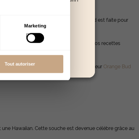
duire le stress​ du quotidien.
 poursuivre.
ner vos moments de détente, l'Orange Bud est faite pour
Quitter
Marketing
étale), la vaporiser ou l'incorporer dans vos recettes
Tout autoriser
s de première qualité ! Découvrez notre fleur
Orange Bud
et une Hawaiian. Cette souche est devenue célèbre grâce au