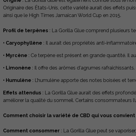
Origine
: La Gorilla Glue est également connue sous le nom
Originaire des États-Unis, cette variété aurait des effets pu
ainsi que le High Times Jamaican World Cup en 2015.
Profil de terpènes
: La Gorilla Glue comprend plusieurs t
• Caryophyllène
: Il aurait des propriétés anti-inflammatoir
• Myrcène
: Ce terpène est présent en grande quantité. Il au
• Limonène
: Il offre des arômes d'agrumes rafraîchissants.
• Humulène
: L’humulène apporte des notes boisées et terre
Effets attendus
: La Gorilla Glue aurait des effets profondé
améliorer la qualité du sommeil. Certains consommateurs l’uti
Comment choisir la variété de CBD qui vous convient
Comment consommer
: La Gorilla Glue peut se vaporiser