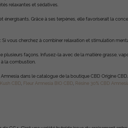
étés relaxantes et sédatives.
t énergisants. Grâce à ses terpènes, elle favoriserait la conce
t
: Si vous cherchez à combiner relaxation et stimulation menta
plusieurs façons. Infusez-la avec de la matière grasse, vapor
s à la combustion.
rs Amnesia dans le catalogue de la boutique CBD Origine CBD.
 Kush CBD
,
Fleur Amnesia BIO CBD
,
Résine 30% CBD Amnesi