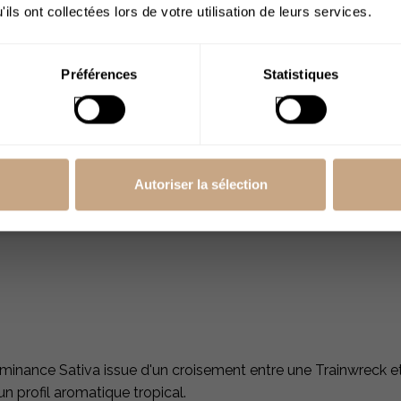
ils ont collectées lors de votre utilisation de leurs services.
e option pour se détendre après une longue journée ou pour ré
de
:
Si vous voulez obtenir des effets relaxants pour accompag
J’ai plus de 18
ans
Préférences
Statistiques
issons (avec un corps gras comme le lait entier ou l'huile vég
Autoriser la sélection
igine CBD. Nous offrons une sélection de fleurs et de résine
ominance Sativa issue d'un croisement entre une Trainwreck 
n profil aromatique tropical​.