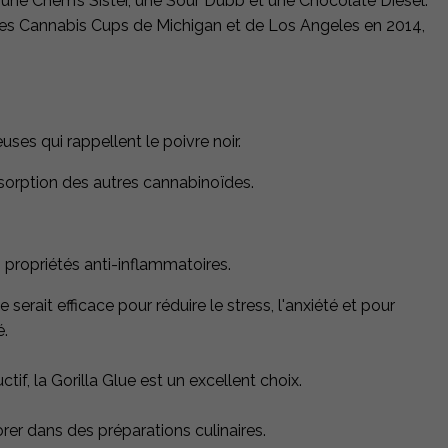
 une Chem’s Sister, une Sour Dubb et une Chocolate Diesel.
x ; les Cannabis Cups de Michigan et de Los Angeles en 2014,
uses qui rappellent le poivre noir.
absorption des autres cannabinoïdes.
propriétés anti-inflammatoires​.
serait efficace pour réduire le stress, l'anxiété et pour
é.
tif, la Gorilla Glue est un excellent choix.
orer dans des préparations culinaires.