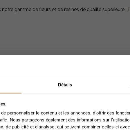
 notre gamme de fleurs et de résines de qualité supérieure ;
F
 dans les années 1980 en Californie avant de migrer rapideme
s Cannabis Cups des années 80 et 90​.
nes :
Détails
ropriétés anti-inflammatoires et anxiolytiques.
ACCÈS 
éliore l'absorption des autres cannabinoïdes.
ies.
e personnaliser le contenu et les annonces, d'offrir des fonctio
des effets anti-stress.
rafic. Nous partageons également des informations sur l'utilisati
ble tout en stimulant la créativité et en réduisant l'anxiété. 
, de publicité et d'analyse, qui peuvent combiner celles-ci avec
Merci de bien voul