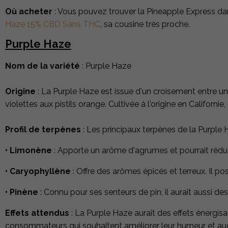
Où acheter
: Vous pouvez trouver la Pineapple Express da
Haze 15% CBD Sans THC
, sa cousine très proche.
Purple Haze
Nom de la variété
:
Purple Haze
Origine
: La Purple Haze est issue d'un croisement entre un
violettes aux pistils orange. Cultivée à l'origine en Califor
Profil de terpènes
: Les principaux terpènes de la Purple 
• Limonène
: Apporte un arôme d'agrumes et pourrait réduir
• Caryophyllène
: Offre des arômes épicés et terreux. Il po
• Pinène
: Connu pour ses senteurs de pin, il aurait aussi de
Effets attendus
: La Purple Haze aurait des effets énergisan
consommateurs qui souhaitent améliorer leur humeur et aug