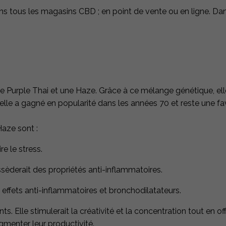
ns tous les magasins CBD ; en point de vente ou en ligne. Da
e Purple Thai et une Haze. Grâce à ce mélange génétique, elle 
nie, elle a gagné en popularité dans les années 70 et reste un
Haze sont :
e le stress.
ssèderait des propriétés anti-inflammatoires.
s effets anti-inflammatoires et bronchodilatateurs​.
ts. Elle stimulerait la créativité et la concentration tout en 
menter leur productivité.