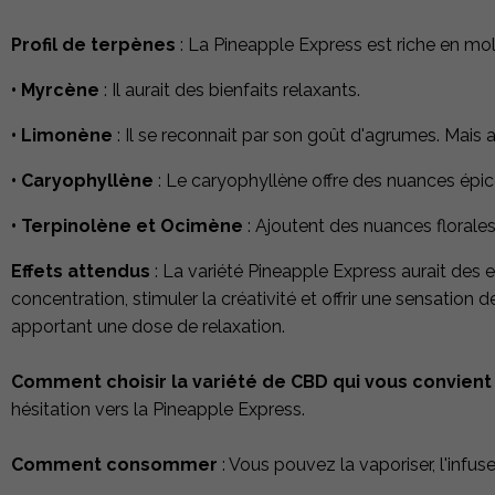
Profil de terpènes
: La Pineapple Express est riche en mo
• Myrcène
: Il aurait des bienfaits relaxants.
• Limonène
: Il se reconnait par son goût d'agrumes. Mais au
• Caryophyllène
: Le caryophyllène offre des nuances épicée
• Terpinolène et Ocimène
: Ajoutent des nuances florales 
Effets attendus
: La variété Pineapple Express aurait des 
concentration, stimuler la créativité et offrir une sensation d
apportant une dose de relaxation.
Comment choisir la variété de CBD qui vous convient
hésitation vers la Pineapple Express.
Comment consommer
: Vous pouvez la vaporiser, l'infu