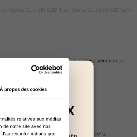
leur Gorilla Glue BIO CBD
,
Fleur Gorilla Glue 15% CBD Sans
nt vers les Pays-Bas. Elle est issue d'une sélection de
À propos des cookies
RÉSERVÉ AUX
nnalités relatives aux médias
+18
on de notre site avec nos
Elle pourrait aussi se consommer pour améliorer la
 d'autres informations que
oir confirmer votre âge afin