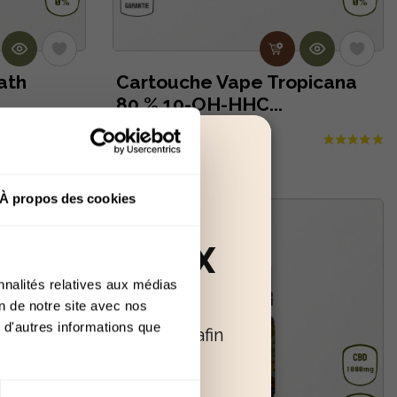
ath
Cartouche Vape Tropicana
80 % 10-OH-HHC...
19,90 €
À propos des cookies
RÉSERVÉ AUX
nnalités relatives aux médias
+18
on de notre site avec nos
 d'autres informations que
oir confirmer votre âge afin
 poursuivre.
Quitter