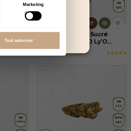
Marketing
000mg 10
E-Liquide Nuage Sucré
HC)
1000mg 10 % CBD Ly'O...
Tout autoriser
19,90 €
29,90 €