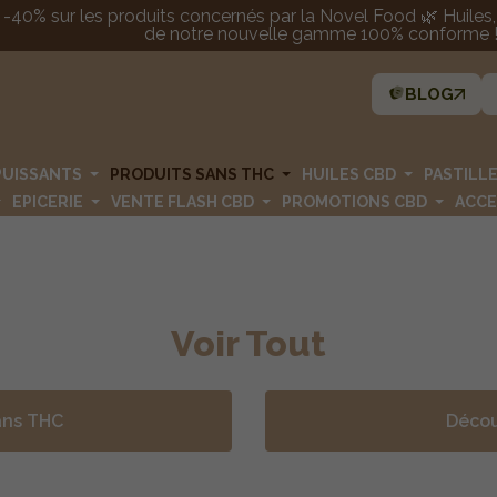
 -40% sur les produits concernés par la Novel Food 🌿 Huiles, p
de notre nouvelle gamme 100% conforme ! 
BLOG
PUISSANTS
PRODUITS SANS THC
HUILES CBD
PASTILL
EPICERIE
VENTE FLASH CBD
PROMOTIONS CBD
ACCE
Voir Tout
ans THC
Décou