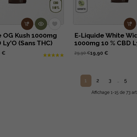
e OG Kush 1000mg
E-Liquide White Wi
 Ly'O (Sans THC)
1000mg 10 % CBD Ly
0 €
19,90 €
29,90 €
1
2
3
5
…
Affichage 1-15 de 73 art