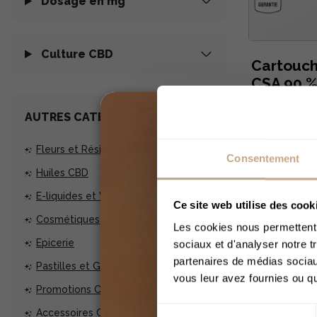
Dosage en mg
Culture CBD
Cartouch
CSA 90 %
26,90 €
AUTRES CATÉGORIES
Fleurs et Résines CBD
Consentement
Huiles CBD
E-liquides et Vaporisateurs CBD
Ce site web utilise des cook
Cosmétiques
Les cookies nous permettent d
Epicerie
sociaux et d'analyser notre t
partenaires de médias sociaux
Pastilles et Gélules CBD
vous leur avez fournies ou qu'
Promotions CBD
Sélection
Accessoires CBD