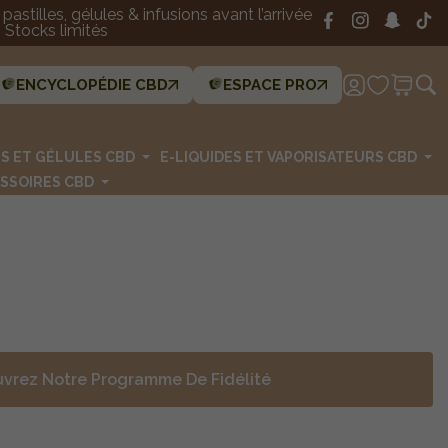
astilles, gélules & infusions avant l’arrivée
Stocks limités
ENCYCLOPÉDIE CBD
ESPACE PRO
ES ET GÉLULES CBD
E-LIQUIDES ET VAPORISATEURS CBD
SSOIRES CBD
vrez Notre Programme De Fidélité