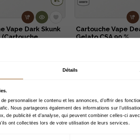
e Vape Dark Skunk
Cartouche Vape De
 (Cartouche...
Gelato CSA 90 %
(Cartouche...
26,90 €
Détails
ACCÈS 
ies.
e personnaliser le contenu et les annonces, d'offrir des fonctio
rafic. Nous partageons également des informations sur l'utilisati
, de publicité et d'analyse, qui peuvent combiner celles-ci avec
Merci de bien voul
ils ont collectées lors de votre utilisation de leurs services.
de
J’ai plus de 18