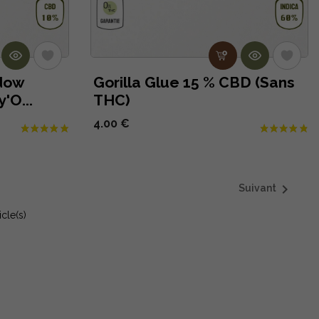
dow
Gorilla Glue 15 % CBD (Sans
'O...
THC)
4.00 €

Suivant
icle(s)