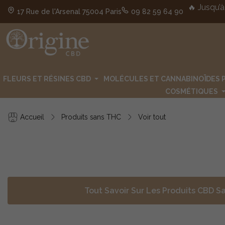
🔥 Jusqu’à
17 Rue de l'Arsenal 75004 Paris
09 82 59 64 90
FLEURS ET RÉSINES CBD
MOLÉCULES ET CANNABINOÏDES 
COSMÉTIQUES
Accueil
Produits sans THC
Voir tout
Tout Savoir Sur Les Produits CBD S