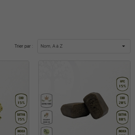

Trier par :
Nom, A à Z