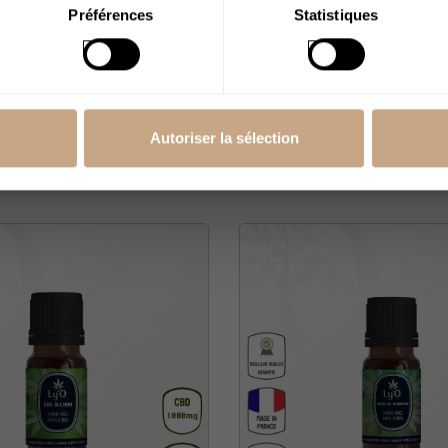
ans
Préférences
Statistiques
CBD 94 % (Sans
E-Liquide KiwiGo 1
% CBD Ly'O (Sans T
Autoriser la sélection
19,90 €
29,90 €