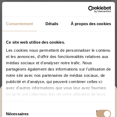
Consentement
Détails
À propos des cookies
Ce site web utilise des cookies.
Les cookies nous permettent de personnaliser le contenu
et les annonces, d'offrir des fonctionnalités relatives aux
médias sociaux et d'analyser notre trafic. Nous
partageons également des informations sur l'utilisation de
notre site avec nos partenaires de médias sociaux, de
publicité et d'analyse, qui peuvent combiner celles-ci
avec d'autres informations que vous leur avez fournies
ACCÈS RÉSERVÉ AUX +18
ou qu'ils ont collectées lors de votre utilisation de leurs
services.
Merci de bien vouloir confirmer votre âge afin de
Sélection
poursuivre.
Nécessaires
du