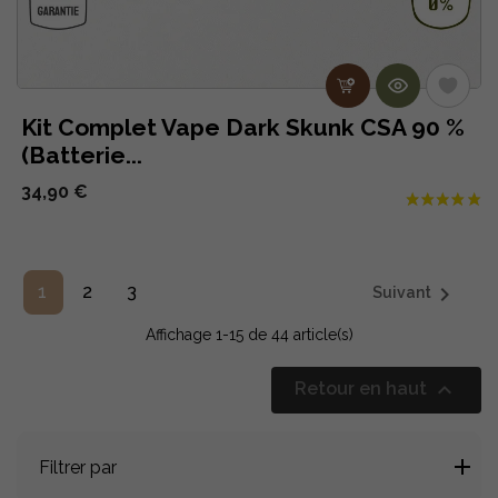
Kit Complet Vape Dark Skunk CSA 90 %
(Batterie...
34,90 €

1
2
3
Suivant
Affichage 1-15 de 44 article(s)

Retour en haut
Filtrer par