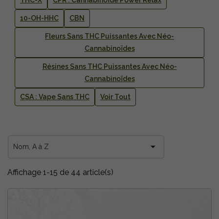
THC-X
CPR : Cannabinoïde Power Relax
10-OH-HHC
CBN
Fleurs Sans THC Puissantes Avec Néo-
Cannabinoïdes
Résines Sans THC Puissantes Avec Néo-
Cannabinoïdes
CSA : Vape Sans THC
Voir Tout

Nom, A à Z
Affichage 1-15 de 44 article(s)