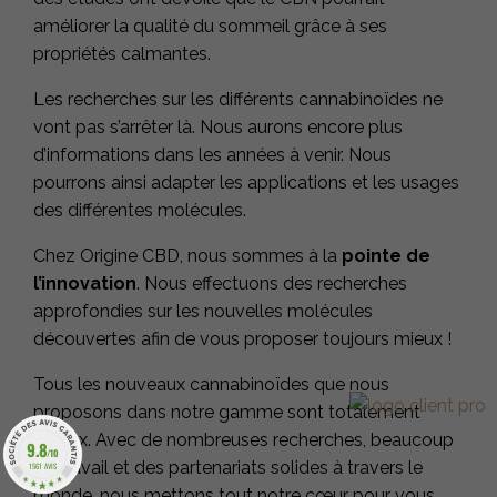
améliorer la qualité du sommeil grâce à ses
propriétés calmantes.
Les recherches sur les différents cannabinoïdes ne
vont pas s’arrêter là. Nous aurons encore plus
d’informations dans les années à venir. Nous
pourrons ainsi adapter les applications et les usages
des différentes molécules.
Chez Origine CBD, nous sommes à la
pointe de
l’innovation
. Nous effectuons des recherches
approfondies sur les nouvelles molécules
découvertes afin de vous proposer toujours mieux !
Tous les nouveaux cannabinoïdes que nous
proposons dans notre gamme sont totalement
légaux. Avec de nombreuses recherches, beaucoup
9.8
/10
de travail et des partenariats solides à travers le
1561 AVIS
monde, nous mettons tout notre cœur pour vous