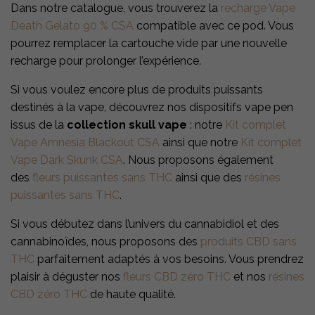
Dans notre catalogue, vous trouverez la
recharge Vape
Death Gelato 90 % CSA
compatible avec ce pod. Vous
pourrez remplacer la cartouche vide par une nouvelle
recharge pour prolonger l’expérience.
Si vous voulez encore plus de produits puissants
destinés à la vape, découvrez nos dispositifs vape pen
issus de la
collection skull vape
: notre
Kit complet
Vape Amnesia Blackout CSA
ainsi que notre
Kit complet
Vape Dark Skunk CSA
. Nous proposons également
des
fleurs puissantes sans THC
ainsi que des
résines
puissantes sans THC
.
Si vous débutez dans l’univers du cannabidiol et des
cannabinoïdes, nous proposons des
produits CBD sans
THC
parfaitement adaptés à vos besoins. Vous prendrez
plaisir à déguster nos
fleurs CBD zéro THC
et nos
résines
CBD zéro THC
de haute qualité.