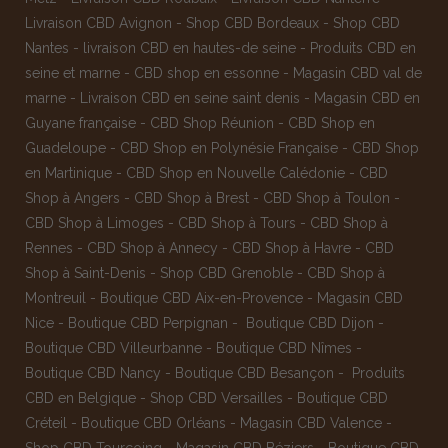
Livraison CBD Avignon
-
Shop CBD Bordeaux
-
Shop CBD
Nantes
-
livraison CBD en hautes-de seine
-
Produits CBD en
seine et marne
-
CBD shop en essonne
-
Magasin CBD val de
marne
-
Livraison CBD en seine saint denis
-
Magasin CBD en
Guyane française
-
CBD Shop Réunion
-
CBD Shop en
Guadeloupe
-
CBD Shop en Polynésie Française
-
CBD Shop
en Martinique
-
CBD Shop en Nouvelle Calédonie
-
CBD
Shop à Angers
-
CBD Shop à Brest
-
CBD Shop à Toulon
-
CBD Shop à Limoges
-
CBD Shop à Tours
-
CBD Shop à
Rennes
-
CBD Shop à Annecy
-
CBD Shop à Havre
-
CBD
Shop à Saint-Denis
-
Shop CBD Grenoble
-
CBD Shop à
Montreuil
-
Boutique CBD Aix-en-Provence
-
Magasin CBD
Nice
-
Boutique CBD Perpignan
-
Boutique CBD Dijon
-
Boutique CBD Villeurbanne
-
Boutique CBD Nîmes
-
Boutique CBD Nancy -
Boutique CBD Besançon
-
Produits
CBD en Belgique
-
Shop CBD Versailles
-
Boutique CBD
Créteil
-
Boutique CBD Orléans
-
Magasin CBD Valence
-
Shop CBD Tourcoing
-
Magasin CBD Béziers
-
Boutique CBD