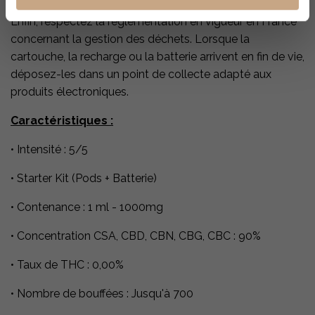
Enfin, respectez la réglementation en vigueur en France
concernant la gestion des déchets. Lorsque la
cartouche, la recharge ou la batterie arrivent en fin de vie,
déposez-les dans un point de collecte adapté aux
produits électroniques.
Caractéristiques :
•
Intensité : 5/5
•
Starter Kit (Pods + Batterie)
•
Contenance : 1 ml - 1000mg
•
Concentration CSA, CBD, CBN, CBG, CBC : 90%
•
Taux de THC : 0,00%
•
Nombre de bouffées : Jusqu'à 700