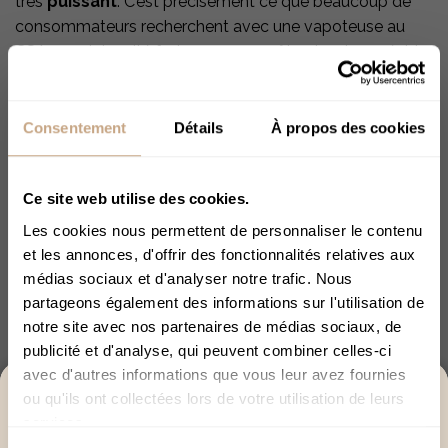
très
puissant
. C’est précisément ce que beaucoup de
consommateurs recherchent avec une vapoteuse au
CSA : une intensité forte avec un goût qui reste agréable.
Si vous aimez les liquides aux saveurs de dessert, vous
allez fondre pour la
vape Death Gelato
au cannabidiol
Consentement
Détails
À propos des cookies
et au CSA !
Précautions de consommation :
Ce site web utilise des cookies.
Le
kit vape Death Gelato 90 % CSA
délivre une
Les cookies nous permettent de personnaliser le contenu
puissance élevée. Cette vapoteuse s’adresse donc à un
et les annonces, d'offrir des fonctionnalités relatives aux
public expérimenté
.
médias sociaux et d'analyser notre trafic. Nous
partageons également des informations sur l'utilisation de
Avant votre première utilisation, prenez quelques
notre site avec nos partenaires de médias sociaux, de
instants pour évaluer votre tolérance aux cannabinoïdes.
publicité et d'analyse, qui peuvent combiner celles-ci
Commencez par une puff sur le pod. Patientez quelques
avec d'autres informations que vous leur avez fournies
minutes. Vous pourrez ajuster par la suite selon votre
ACCÈS RÉSERVÉ AUX +18
ou qu'ils ont collectées lors de votre utilisation de leurs
rythme. Idéalement nous suggérons
1 à 5 bouffées
services.
Merci de bien vouloir confirmer votre âge afin de
espacées de 4 à 5 minutes
par session.