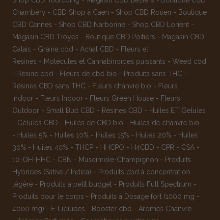
Chambéry
-
CBD Shop à Caen
-
Shop CBD Rouen
-
Boutique
CBD Cannes
-
Shop CBD Narbonne
-
Shop CBD Lorient
-
Magasin CBD Troyes
-
Boutique CBD Poitiers
-
Magasin CBD
Calais
-
Graine cbd
-
Achat CBD
-
Fleurs et
Resines
-
Molécules et Cannabinoïdes puissants
-
Weed cbd
-
Résine cbd
-
Fleurs de cbd bio
-
Produits sans THC
-
Résines CBD sans THC
-
Fleurs chanvre bio
-
Fleurs
Indoor
-
Fleurs Indoor
-
Fleurs Green House
-
Fleurs
Outdoor
-
Small Bud CBD
-
Résines CBD
-
Huiles ET Gelules
-
Gélules CBD
-
Huiles de CBD bio
-
Huiles de chanvre bio
-
Huiles 5%
-
Huiles 10%
-
Huiles 15%
-
Huiles 20%
-
Huiles
30%
-
Huiles 40%
-
THCP
-
HHCPO
-
H4CBD
-
CPR
-
CSA
-
10-OH-HHC
-
CBN
-
Muscimole-Champignon
-
Produits
Hybrides (Sativa / Indica)
-
Produits cbd à concentration
légère
-
Produits à petit budget
-
Produits Full Spectrum
-
Produits pour le corps
-
Produits à Dosage fort (1000 mg -
4000 mg)
-
E-Liquides
-
Booster cbd
-
Arômes Chanvre