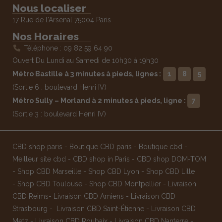
Nous localiser
17 Rue de l'Arsenal 75004 Paris
Nos Horaires
Téléphone : 09 82 59 64 90
Ouvert Du Lundi au Samedi de 10h30 à 19h30
Métro Bastille à 3 minutes à pieds, lignes :
1
8
5
(Sortie 6 : boulevard Henri IV)
Métro Sully – Morland à 2 minutes à pieds, ligne :
7
(Sortie 3 : boulevard Henri IV)
CBD shop paris
-
Boutique CBD paris
-
Boutique cbd
-
Meilleur site cbd
-
CBD shop in Paris
-
CBD shop DOM-TOM
-
Shop CBD Marseille
-
Shop CBD Lyon
-
Shop CBD Lille
-
Shop CBD Toulouse
-
Shop CBD Montpellier
-
Livraison
CBD Reims
-
Livraison CBD Amiens
-
Livraison CBD
Strasbourg
-
Livraison CBD Saint-Étienne
-
Livraison CBD
Metz
-
Livraison CBD Roubaix
-
Livraison CBD Nanterre
-