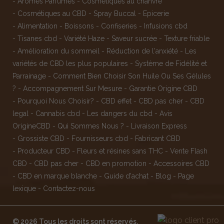
-
Arômes Parfumés
-
Cosmétiques au chanvre
-
Cosmétiques au CBD
-
Spray Buccal
-
Epicerie
-
Alimentation
-
Boissons
-
Confiseries
-
Infusions cbd
-
Tisanes cbd
-
Variété Haze
-
Saveur sucrée
-
Texture friable
-
Amélioration du sommeil
-
Réduction de l'anxiété
-
Les
variétés de CBD les plus populaires
-
Système de Fidélité et
Parrainage
-
Comment Bien Choisir Son Huile Ou Ses Gélules
?
-
Accompagnement Sur Mesure
-
Garantie Origine CBD
-
Pourquoi Nous Choisir?
-
CBD effet
-
CBD pas cher
-
CBD
legal
-
Cannabis cbd
-
Les dangers du cbd
-
Avis
OrigineCBD
-
Qui Sommes Nous ?
-
Livraison Express
-
Grossiste CBD
-
Fournisseurs cbd
-
Fabricant CBD
-
Producteur CBD
-
Fleurs et résines sans THC
-
Vente Flash
CBD
-
CBD pas cher
-
CBD en promotion
-
Accessoires CBD
-
CBD en marque blanche
-
Guide d'achat
-
Blog
-
Page
lexique
-
Contactez-nous
© 2026 Tous les droits sont réservés.