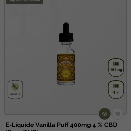
E-Liquide Vanilla Puff 400mg 4 % CBD