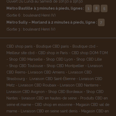
Ouvert Du Lundi au Samedi de 10h30 à 19h30
Métro Bastille à 3 minutes à pieds, lignes :
1
8
5
(Sortie 6 : boulevard Henri IV)
Métro Sully – Morland à 2 minutes à pieds, ligne :
7
(Sortie 3 : boulevard Henri IV)
CBD shop paris
-
Boutique CBD paris
-
Boutique cbd
-
Meilleur site cbd
-
CBD shop in Paris
-
CBD shop DOM-TOM
-
Shop CBD Marseille
-
Shop CBD Lyon
-
Shop CBD Lille
-
Shop CBD Toulouse
-
Shop CBD Montpellier
-
Livraison
CBD Reims
-
Livraison CBD Amiens
-
Livraison CBD
Strasbourg
-
Livraison CBD Saint-Étienne
-
Livraison CBD
Metz
-
Livraison CBD Roubaix
-
Livraison CBD Nanterre
-
Livraison CBD Avignon
-
Shop CBD Bordeaux
-
Shop CBD
Nantes
-
livraison CBD en hautes-de seine
-
Produits CBD en
seine et marne
-
CBD shop en essonne
-
Magasin CBD val de
marne
-
Livraison CBD en seine saint denis
-
Magasin CBD en