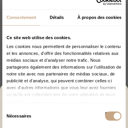
Consentement
Détails
À propos des cookies
E-Liquide Pineapple Express 400mg 4 %
CBD (Sans...
Ce site web utilise des cookies.
20,93 €
29,90 €
Les cookies nous permettent de personnaliser le contenu
et les annonces, d'offrir des fonctionnalités relatives aux
médias sociaux et d'analyser notre trafic. Nous
Rupture De Stock
partageons également des informations sur l'utilisation de
notre site avec nos partenaires de médias sociaux, de
publicité et d'analyse, qui peuvent combiner celles-ci
avec d'autres informations que vous leur avez fournies
ACCÈS RÉSERVÉ AUX +18
ou qu'ils ont collectées lors de votre utilisation de leurs
services.
Merci de bien vouloir confirmer votre âge afin de
Sélection
poursuivre.
Nécessaires
du
J’ai plus de 18 ans
consentement