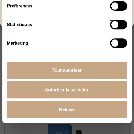
Préférences
Quitter
Statistiques
Marketing
E-Liquide Red Berries 300mg 3 % CBD
(Sans THC)
Tout autoriser
14,94 €
24,90 €
Autoriser la sélection
Rupture De Stock
Refuser