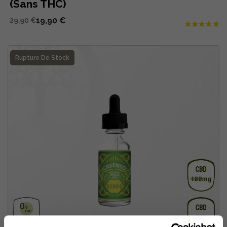
(Sans THC)
19,90 €
29,90 €
Rupture De Stock