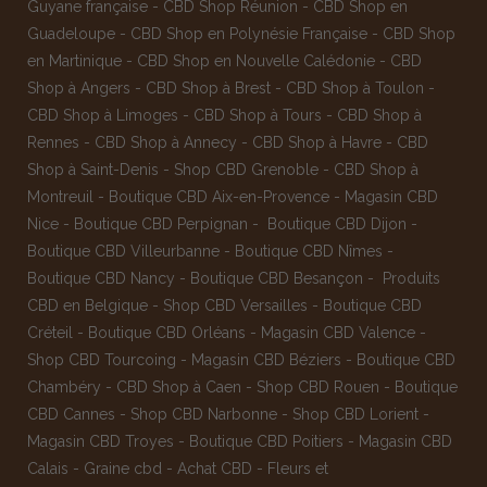
Guyane française
-
CBD Shop Réunion
-
CBD Shop en
Guadeloupe
-
CBD Shop en Polynésie Française
-
CBD Shop
en Martinique
-
CBD Shop en Nouvelle Calédonie
-
CBD
Shop à Angers
-
CBD Shop à Brest
-
CBD Shop à Toulon
-
CBD Shop à Limoges
-
CBD Shop à Tours
-
CBD Shop à
Rennes
-
CBD Shop à Annecy
-
CBD Shop à Havre
-
CBD
Shop à Saint-Denis
-
Shop CBD Grenoble
-
CBD Shop à
Montreuil
-
Boutique CBD Aix-en-Provence
-
Magasin CBD
Nice
-
Boutique CBD Perpignan
-
Boutique CBD Dijon
-
Boutique CBD Villeurbanne
-
Boutique CBD Nîmes
-
Boutique CBD Nancy -
Boutique CBD Besançon
-
Produits
CBD en Belgique
-
Shop CBD Versailles
-
Boutique CBD
Créteil
-
Boutique CBD Orléans
-
Magasin CBD Valence
-
Shop CBD Tourcoing
-
Magasin CBD Béziers
-
Boutique CBD
Chambéry
-
CBD Shop à Caen
-
Shop CBD Rouen
-
Boutique
CBD Cannes
-
Shop CBD Narbonne
-
Shop CBD Lorient
-
Magasin CBD Troyes
-
Boutique CBD Poitiers
-
Magasin CBD
Calais
-
Graine cbd
-
Achat CBD
-
Fleurs et