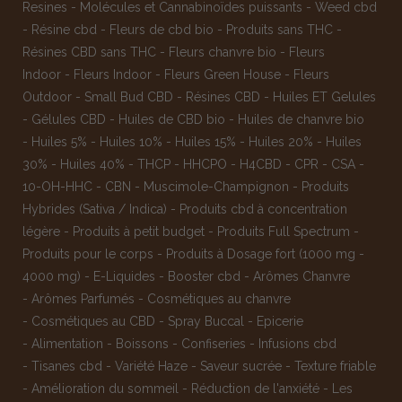
Resines
-
Molécules et Cannabinoïdes puissants
-
Weed cbd
-
Résine cbd
-
Fleurs de cbd bio
-
Produits sans THC
-
Résines CBD sans THC
-
Fleurs chanvre bio
-
Fleurs
Indoor
-
Fleurs Indoor
-
Fleurs Green House
-
Fleurs
Outdoor
-
Small Bud CBD
-
Résines CBD
-
Huiles ET Gelules
-
Gélules CBD
-
Huiles de CBD bio
-
Huiles de chanvre bio
-
Huiles 5%
-
Huiles 10%
-
Huiles 15%
-
Huiles 20%
-
Huiles
30%
-
Huiles 40%
-
THCP
-
HHCPO
-
H4CBD
-
CPR
-
CSA
-
10-OH-HHC
-
CBN
-
Muscimole-Champignon
-
Produits
Hybrides (Sativa / Indica)
-
Produits cbd à concentration
légère
-
Produits à petit budget
-
Produits Full Spectrum
-
Produits pour le corps
-
Produits à Dosage fort (1000 mg -
4000 mg)
-
E-Liquides
-
Booster cbd
-
Arômes Chanvre
-
Arômes Parfumés
-
Cosmétiques au chanvre
-
Cosmétiques au CBD
-
Spray Buccal
-
Epicerie
-
Alimentation
-
Boissons
-
Confiseries
-
Infusions cbd
-
Tisanes cbd
-
Variété Haze
-
Saveur sucrée
-
Texture friable
-
Amélioration du sommeil
-
Réduction de l'anxiété
-
Les