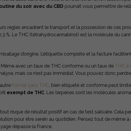
outine du soir avec du CBD
pourrait vous permettre de relâ
urs règles encadrent le transport et la possession de ces produ
à 0,3 %. Le THC (tétrahydrocannabinol) est la molécule du can
llage d’origine. L’étiquette complète et la facture faciliten
s. Même avec un taux de THC conforme ou un taux de
THC à 
ar analyse, mais ce n’est pas immédiat. Vous pouvez donc perdr
 autre
format sans THC
, bien étiqueté et conforme peut limit
ofil
exempt de THC
. Les terpènes sont les molécules aromat
t risque de résultat positif en cas de test salivaire. Cela peut
solution pour être serein au quotidien. Pensez tout de même à
voyage dépasse la France.