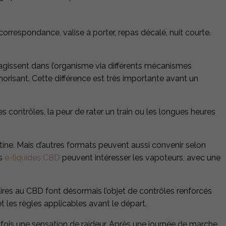
correspondance, valise à porter, repas décalé, nuit courte.
gissent dans l’organisme via différents mécanismes
horisant. Cette différence est très importante avant un
contrôles, la peur de rater un train ou les longues heures
ine. Mais d’autres formats peuvent aussi convenir selon
es
e-liquides CBD
peuvent intéresser les vapoteurs, avec une
res au CBD font désormais l’objet de contrôles renforcés
t les règles applicables avant le départ.
arfois une sensation de raideur. Après une journée de marche,