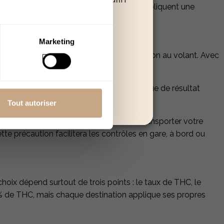
sûreté, alors que les autorités locales appliquent une
 poursuivre.
Quitter
Marketing
ve ou le sang, puis entraîner une infraction au volant. Avec
s détectables.
CBD au quotidien. Ils écartent donc le risque de résultat
Tout autoriser
ssages de frontière. Si c’est possible de transporter votre
tte précaution facilitera les contrôles en gare, à bord ou
n choix dépend surtout de trois points : le taux de THC, le
,3% de THC, mais chaque destination applique ses propres