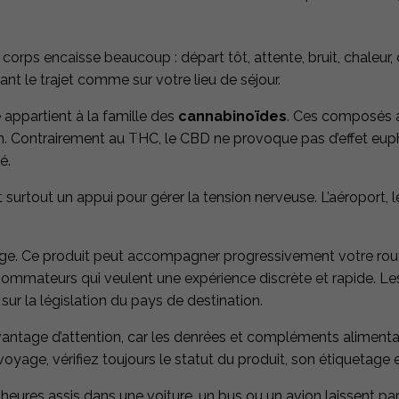
corps encaisse beaucoup : départ tôt, attente, bruit, chaleur, 
ant le trajet comme sur votre lieu de séjour.
 appartient à la famille des
cannabinoïdes
. Ces composés a
ation. Contrairement au THC, le CBD ne provoque pas d’effet eup
é.
out un appui pour gérer la tension nerveuse. L’aéroport, les 
sage. Ce produit peut accompagner progressivement votre rout
sommateurs qui veulent une expérience discrète et rapide. L
 sur la législation du pays de destination.
ntage d’attention, car les denrées et compléments alimentai
yage, vérifiez toujours le statut du produit, son étiquetage e
s heures assis dans une voiture, un bus ou un avion laissent p