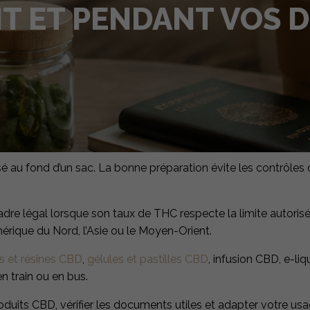
ANT ET PENDANT VOS 
 au fond d’un sac. La bonne préparation évite les contrôles
adre légal lorsque son taux de THC respecte la limite autorisée
érique du Nord, l’Asie ou le Moyen-Orient.
rs et résines CBD
,
gélules et pastilles CBD
, infusion CBD, e-l
n train ou en bus.
roduits CBD, vérifier les documents utiles et adapter votre 