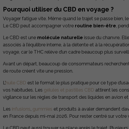
Pourquoi utiliser du CBD en voyage ?
Voyager fatigue vite. Même quand le trajet se passe bien, le 
Le CBD peut accompagner votre
routine bien-être
, pend
Le CBD est une
molécule naturelle
issue du chanvre. Elle
associés à l’équilibre interne, à la détente et à la récupér
voyage, car le THC relève d’un cadre beaucoup plus surveill
Avant un départ, beaucoup de consommateurs recherchent surt
de route créent vite une pression.
L’
huile CBD
est le format le plus pratique pour ce type d’u
vos habitudes. Les
gélules et pastilles CBD
attirent les con
vigilance sur les règles de transport des liquides en avion et
Les
infusions
,
gummies
et produits à avaler demandent dava
en France depuis mi-mai 2026. Pour rester centré sur votre vo
Le CBD peut aussi trouver sa place après le trajet. Plusieur