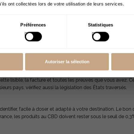
gnie aérienne peut accepter votre bagage selon les règles de 
ils ont collectées lors de votre utilisation de leurs services.
de
J’ai plus de 18
 bus
ans
Préférences
Statistiques
présentes dans des produits au CBD peuvent passer dans la sali
 une consommation fréquente ou élevée peut laisser des trace
êt évident. Ils évitent toute trace de THC si vous utilisez du 
Autoriser la sélection
nt le départ, surtout pour les trajets longue distance ou les pa
ette lisible, la facture et toutes les preuves que vous avez. Ce
ieurs pays, vérifiez aussi la législation des États traversés.
?
à identifier, facile à doser et adapté à votre destination. Le bo
rance, les produits au CBD doivent rester sous le seuil de 0