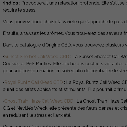
•Indica
: Provoquerait une relaxation profonde. Elle s’utilise 
réduire le stress.
Vous pouvez donc choisir la variété qui s’approche le plus 
Ensuite, analysez les arômes. Vous trouverez des saveurs fru
Dans le catalogue d’Origine CBD, vous trouverez plusieurs va
•
Sunset Sherbet Cali Weed CBD
: La Sunset Sherbet Cali We
Cookies et Pink Panties. Elle affiche des couleurs vibrantes 
pour une consommation en soirée afin de combattre le stres
•
Royal Runtz Cali Weed CBD
:
La Royal Runtz Cali Weed CBD 
aurait des effets apaisants et stimulants. Elle pourrait offri
•
Ghost Train Haze Cali Weed CBD
: La Ghost Train Haze Cal
OG et Neville’s Wreck, elle présente des fleurs denses et cr
en réduisant le stress et l'anxiété.
Vous pouvez faire votre choix en prenant en compte les arôm