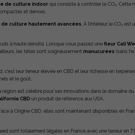
e de culture indoor
qui consiste à contrôler le CO₂. Cette
 compactes et denses.
de culture hautement avancées
. À l’intérieur, le CO₂ es
buds à haute densité. Lorsque vous passez une
fleur Cali W
’ailleurs, les têtes sont soigneusement
manucurées
(sans feui
ed, c'est leur teneur élevée en CBD et leur richesse en terpèn
els et le goût.
La région est célèbre pour ses innovations dans le domaine d
alifornia CBD
un produit de référence aux USA.
grâce à Origine CBD, elles sont maintenant disponibles en F
 Weed sont totalement légales en France avec une teneur en TH