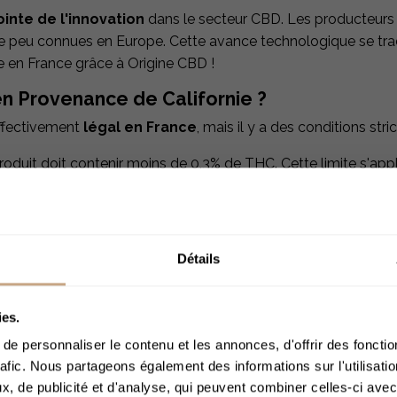
ointe de l'innovation
dans le secteur CBD. Les producteurs 
re peu connues en Europe. Cette avance technologique se trad
e en France grâce à Origine CBD !
en Provenance de Californie ?
effectivement
légal en France
, mais il y a des conditions stri
produit doit contenir moins de 0,3% de THC. Cette limite s'app
uit CBD que vous achetez respecte cette exigence pour éviter
teurs doivent fournir des analyses certifiées de leurs produit
Détails
Cour de justice de l'Union européenne (CJUE) a statué que l
in des États membres de l'UE. Cela signifie que, tant que le p
ACCÈS 
ies.
e personnaliser le contenu et les annonces, d'offrir des fonctio
forniennes ?
rafic. Nous partageons également des informations sur l'utilisati
, de publicité et d'analyse, qui peuvent combiner celles-ci avec
plusieurs manières :
Merci de bien voul