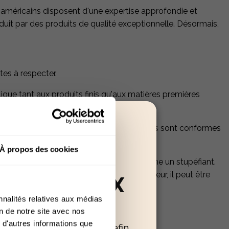
américains disposent d'une expertise approfondie et
uit par des produits de qualité exceptionnelle. Désormais,
ctes à respecter.
lique tant aux produits finis qu'aux matières premières
 tout problème légal.
s. Ces analyses garantissent que les produits sont conformes
À propos des cookies
e CBD ne pouvait pas être considéré comme un stupéfiant.
roduit respecte les normes de THC en vigueur, il peut être
RÉSERVÉ AUX
nnalités relatives aux médias
+18
on de notre site avec nos
 d'autres informations que
oir confirmer votre âge afin