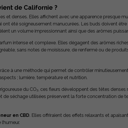
ent de Californie ?
 et denses. Elles affichent avec une apparence presque mus
ui ont été soigneusement manucurées. Les buds doivent être f
vèlent un volume impressionnant ainsi que des arômes puissan
rfum intense et complexe. Elles dégagent des arômes riches e
réable, sans notes de moisissure, de renfermé ou de produit
râce à une méthode qui permet de contrôler minutieusement 
spects ; lumière, température et nutrition.
n rigoureuse du CO₂, ces fleurs développent des têtes denses 
t de séchage utilisées préservent la forte concentration de 
eneur en CBD
. Elles offriraient des effets relaxants et apai
 l’humeur.