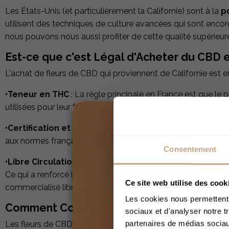
Les États-Unis (et particulièrement la Californie) sont à la
p
utilisent des techniques de culture avancées qui sont enco
nous pouvons nous aussi profiter de cette qualité supérieur
Est-ce que c'est Légal d'Acheter du CBD 
L'achat de fleurs de CBD qui proviennent de Californie est 
•Teneur en THC
: La règle principale en France est que le 
utilisées pour leur fabrication. Assurez-vous que tout prod
•Certification et Traçabilité
: Les producteurs et distribu
aux normes françaises et européennes.
Consentement
•Libre Circulation au sein de l'UE
: En novembre 2020, la 
Ce qui a renforcé la libre circulation des produits CBD au se
Ce site web utilise des cook
commercialisé librement, quelle que soit sa provenance.
Les cookies nous permettent d
Comment Consommer des Fleurs CBD Cali
sociaux et d'analyser notre t
partenaires de médias sociaux
Les fleurs de CBD californiennes peuvent se consommer de 