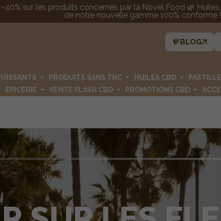
 -40% sur les produits concernés par la Novel Food 🌿 Huiles, p
de notre nouvelle gamme 100% conforme ! 
BLOG
PUISSANTS
PRODUITS SANS THC
HUILES CBD
PASTILL
EPICERIE
VENTE FLASH CBD
PROMOTIONS CBD
ACCE
R SUR LES FL