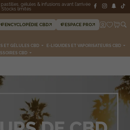
astilles, gélules & infusions avant l’arrivée
Stocks limités
ENCYCLOPÉDIE CBD
ESPACE PRO
ES ET GÉLULES CBD
E-LIQUIDES ET VAPORISATEURS CBD
SSOIRES CBD
EURS DE CBD