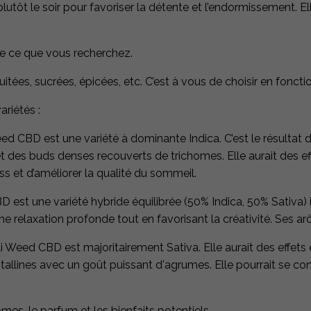
plutôt le soir pour favoriser la détente et l’endormissement. El
de ce que vous recherchez.
itées, sucrées, épicées, etc. C’est à vous de choisir en fonct
riétés :
ed CBD est une variété à dominante Indica. C’est le résultat 
et des buds denses recouverts de trichomes. Elle aurait des eff
s et d’améliorer la qualité du sommeil.
est une variété hybride équilibrée (50% Indica, 50% Sativa) i
r une relaxation profonde tout en favorisant la créativité. Ses 
i Weed CBD est majoritairement Sativa. Elle aurait des effets
istallines avec un goût puissant d'agrumes. Elle pourrait se 
es, le parfum et les bienfaits potentiels.