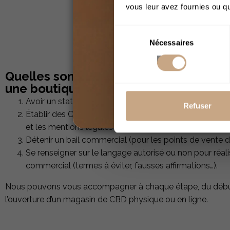
vous leur avez fournies ou qu'
Sélection
Nécessaires
du
consentement
Quelles sont les démarches administra
une boutique de CBD en France ?
Avoir un statut professionnel.
Refuser
Établir des CGU/CGV, indiquer la politique de protec
et les mentions légales (pour la vente de CBD en ligne
Détenir un bail commercial (pour les points de vente 
Se renseigner sur le langage autorisé ou non pour réal
commercial (termes à éviter, fausses affirmations…).
Nous pouvons vous accompagner à chaque étape, du début à
l’ouverture d’un magasin de CBD physique ou en ligne.