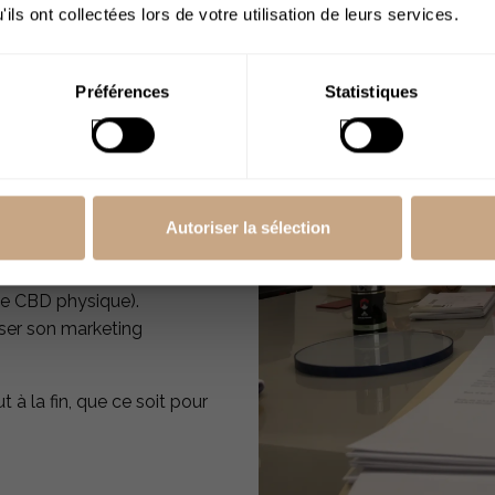
ils ont collectées lors de votre utilisation de leurs services.
de
J’ai plus de 18
ans
Préférences
Statistiques
tives pour ouvrir
Autoriser la sélection
tion des données personnelles
).
de CBD physique).
iser son marketing
 la fin, que ce soit pour