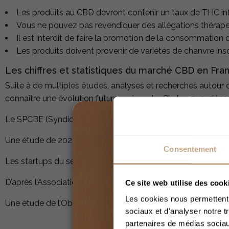
Les produits au CBD devront contenir un taux de THC inf
Vous ne pouvez pas revendiquer des allégations thérape
Il est interdit de faire la promotion de la consommation 
Les produits doivent provenir de variétés de chanvre ins
Les chiffres et statistiques du marché CBD en Fr
Suite à de multiples études, analyses et recherches autour d
connaître une évolution future croissante. Ci-dessous, déco
Le SPCBE (Syndicat Professionnel du Chanvre et du Bien-Être
Une étude de 2021 de Grand View Research estime qu’envir
Consentement
Les startups du secteur du CBD en Europe ont reçu un finan
D’après l’Association européenne du Chanvre Industriel , la
Ce site web utilise des cook
Les cookies nous permettent d
Une étude de l’Observatoire Français des Drogues et Toxico
sociaux et d'analyser notre t
partenaires de médias sociaux