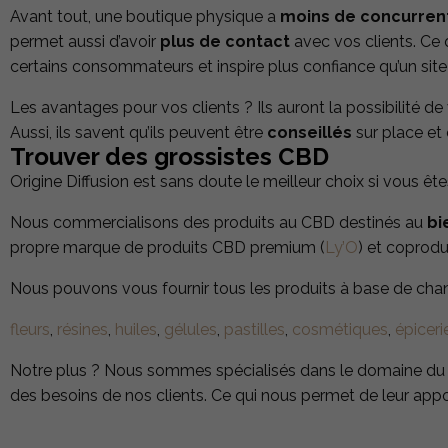
Avant tout, une boutique physique a
moins de concurren
permet aussi d’avoir
plus de contact
avec vos clients. Ce
certains consommateurs et inspire plus confiance qu’un site
Les avantages pour vos clients ? Ils auront la possibilité de 
Aussi, ils savent qu’ils peuvent être
conseillés
sur place et 
Trouver des grossistes CBD
Origine Diffusion est sans doute le meilleur choix si vous êt
Nous commercialisons des produits au CBD destinés au
bi
propre marque de produits CBD premium (
Ly’O
) et coprodu
Nous pouvons vous fournir tous les produits à base de ch
fleurs
,
résines
,
huiles
,
gélules
,
pastilles
,
cosmétiques
,
épiceri
Notre plus ? Nous sommes spécialisés dans le domaine du CB
des besoins de nos clients. Ce qui nous permet de leur appo