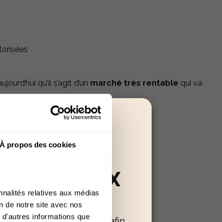
torisées
ourd’hui qu’il s’agit d’un
marché très rentable
qui va
5 milliard d'euros dans les années à venir
 environ 6 millions de consommateurs
À propos des cookies
RÉSERVÉ AUX
nnalités relatives aux médias
+18
du CBD à des fins thérapeutiques
on de notre site avec nos
 d'autres informations que
oir confirmer votre âge afin