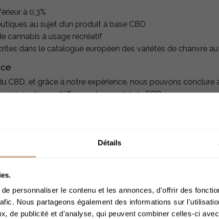
érieur à 0,3%
utiques au sujet d’un produit à base CBD
de cannabis à usage récréatif
crites dans le catalogue européen des variétés de chanvre au
ance
u CBD, et grâce à notre expérience, nous pouvons conclure auj
uvrez quelques chiffres sur le marché du CBD :
) estime que le secteur du CBD en France pourrait générer 1,
on 10 % des français consomment du CBD, ce qui représente
Détails
cement total de 109 millions d'euros selon CB Insights
ACCÈS 
 France est le plus gros producteur de chanvre en Europe
ies.
e personnaliser le contenu et les annonces, d'offrir des fonctio
manies estime que 9 Français sur 10 approuvent l’utilisation 
rafic. Nous partageons également des informations sur l'utilisati
, de publicité et d'analyse, qui peuvent combiner celles-ci avec
Merci de bien voul