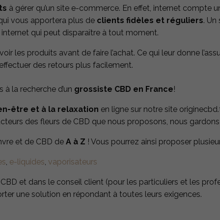
ts
à gérer qu’un site e-commerce. En effet, internet compte u
 qui vous apportera plus de
clients fidèles et réguliers
. Un
 internet qui peut disparaître à tout moment.
voir les produits avant de faire l’achat. Ce qui leur donne l’ass
effectuer des retours plus facilement.
es à la recherche d’un
grossiste CBD en France
!
en-être et à la relaxation
en ligne sur notre site originecbd.
cteurs des fleurs de CBD que nous proposons, nous gardons le
anvre et de CBD de
A à Z
! Vous pourrez ainsi proposer plusieu
es
,
e-liquides
,
vaporisateurs
D et dans le conseil client (pour les particuliers et les pr
rter une solution en répondant à toutes leurs exigences.