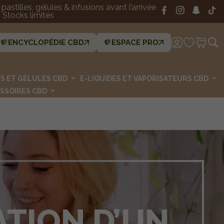
astilles, gélules & infusions avant l’arrivée
Stocks limités
ENCYCLOPÉDIE CBD
ESPACE PRO
ES ET GÉLULES CBD
E-LIQUIDES ET VAPORISATEURS CBD
SSOIRES CBD
TION D’UN