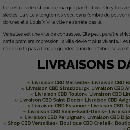
Le centre-ville est encore marqué par l’histoire. On y trouve
siècles. La ville a longtemps vécu dans l’ombre du pouvoir ro
dorures et à Louis XIV, la ville ne s’arrête pas là.
Versailles est une ville de contrastes. Elle peut paraître str
cette première impression, la ville devient plus vivante. Les
ne se limite pas à l’image guindée qu’on lui attribue souvent. 
LIVRAISONS D
Livraison CBD Marseille
Livraison CBD 
Livraison CBD Strasbourg
Livraison CBD A
Livraison CBD Toulon
Livraison CBD L
Livraison CBD Saint-Denis
Livraison CBD Avig
Livraison CBD Essonne
Livraison CBD T
Livraison CBD Seine-Saint-Denis
Livraiso
Livraison CBD Perpignan
Livraison CBD Dij
Shop CBD Versailles
Boutique CBD Créteil
Bouti
C