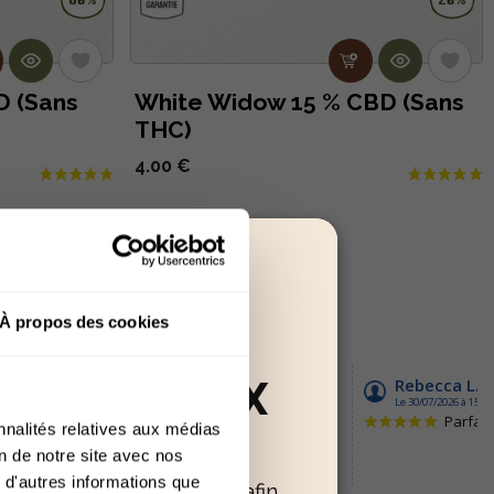
D (Sans
White Widow 15 % CBD (Sans
THC)
4.00 €
ous :
À propos des cookies
RÉSERVÉ AUX
nnalités relatives aux médias
+18
on de notre site avec nos
 d'autres informations que
oir confirmer votre âge afin