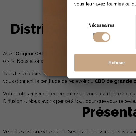
vous leur avez fournies ou qu'
Sélection
Distribution De Pr
Nécessaires
du
consentement
Avec
Origine CBD
, trouver du CBD légal à Versailles est 
0,3 %. Nous allons même plus loin. Nous vous proposons
Refuser
Tous les produits que nous vous proposons sont contrôlés pa
vous donnent la certitude de recevoir du
CBD de grande q
Votre colis arrivera directement chez vous ou à l’adresse 
Diffusion ». Nous avons pensé à tout pour que vous recevi
Présenta
Versailles est une ville à part. Ses grandes avenues, ses qua