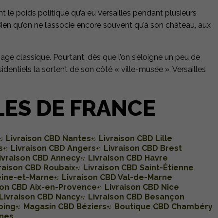
t le poids politique qu’a eu Versailles pendant plusieurs
 Bien qu’on ne l’associe encore souvent qu’à son château, aux
image classique. Pourtant, dès que l’on s’éloigne un peu de
identiels la sortent de son côté « ville-musée ». Versailles
LES DE FRANCE
Livraison CBD Nantes
Livraison CBD Lille
s
Livraison CBD Angers
Livraison CBD Brest
ivraison CBD Annecy
Livraison CBD Havre
raison CBD Roubaix
Livraison CBD Saint-Étienne
eine-et-Marne
Livraison CBD Val-de-Marne
son CBD Aix-en-Provence
Livraison CBD Nice
Livraison CBD Nancy
Livraison CBD Besançon
oing
Magasin CBD Béziers
Boutique CBD Chambéry
nes