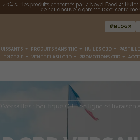
 -40% sur les produits concernés par la Novel Food 🌿 Huiles, p
de notre nouvelle gamme 100% conforme ! 
BLOG
PUISSANTS
PRODUITS SANS THC
HUILES CBD
PASTILL
EPICERIE
VENTE FLASH CBD
PROMOTIONS CBD
ACCE
Versailles : boutique CBD en ligne et livraison 