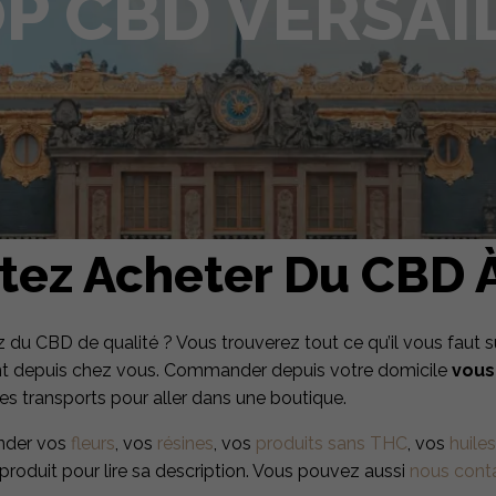
P CBD VERSAI
tez Acheter Du CBD À 
du CBD de qualité ? Vous trouverez tout ce qu’il vous faut 
ent depuis chez vous. Commander depuis votre domicile
vous
 les transports pour aller dans une boutique.
nder vos
fleurs
, vos
résines
, vos
produits sans THC
, vos
huiles
produit pour lire sa description. Vous pouvez aussi
nous cont