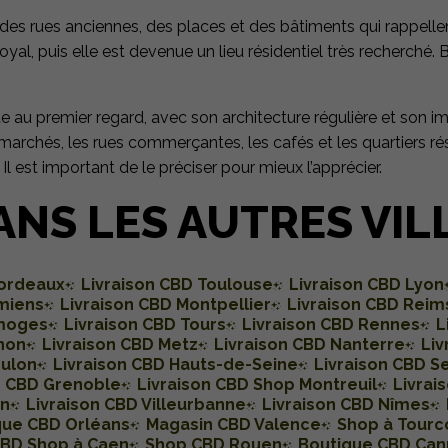
 des rues anciennes, des places et des bâtiments qui rappellen
yal, puis elle est devenue un lieu résidentiel très recherché.
icte au premier regard, avec son architecture régulière et son 
 marchés, les rues commerçantes, les cafés et les quartiers rés
Il est important de le préciser pour mieux l’apprécier.
ANS LES AUTRES VIL
Bordeaux
Livraison CBD Toulouse
Livraison CBD Lyon
miens
Livraison CBD Montpellier
Livraison CBD Reim
imoges
Livraison CBD Tours
Livraison CBD Rennes
L
non
Livraison CBD Metz
Livraison CBD Nanterre
Liv
oulon
Livraison CBD Hauts-de-Seine
Livraison CBD S
n CBD Grenoble
Livraison CBD Shop Montreuil
Livrai
on
Livraison CBD Villeurbanne
Livraison CBD Nîmes
que CBD Orléans
Magasin CBD Valence
Shop à Tourc
BD Shop à Caen
Shop CBD Rouen
Boutique CBD Can