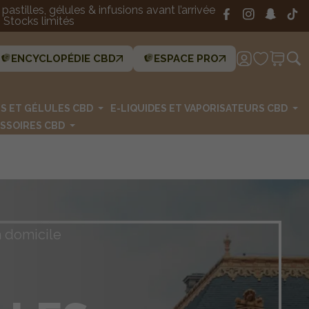
astilles, gélules & infusions avant l’arrivée
Stocks limités
ENCYCLOPÉDIE CBD
ESPACE PRO
ES ET GÉLULES CBD
E-LIQUIDES ET VAPORISATEURS CBD
SSOIRES CBD
à domicile