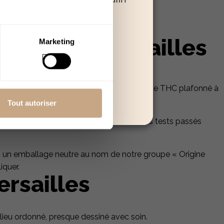
 poursuivre.
Quitter
De CBD À Versailles
Marketing
ts
,
huiles
… Tous nos produits ont un taux de THC plafonné à
i préfèrent se passer de cette molécule.
Tout autoriser
ar des laboratoires indépendants. Tous ces tests passés
ans un emballage neutre au nom de notre groupe « Origine
iquer.
ersailles
n lieu ordonné, presque dessiné avec soin.