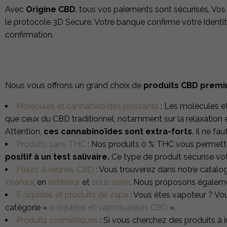
Avec
Origine CBD
, tous vos paiements sont sécurisés. Vo
le protocole 3D Secure. Votre banque confirme votre identit
confirmation.
Nous vous offrons un grand choix de
produits CBD premiu
Molécules et cannabinoïdes puissants
: Les molécules e
que ceux du CBD traditionnel, notamment sur la relaxation e
Attention,
ces cannabinoïdes sont
extra-forts
. Il ne f
Produits sans THC
: Nos produits 0 % THC vous permettr
positif à un test salivaire.
Ce type de produit sécurise vot
Fleurs & résines CBD
: Vous trouverez dans notre catalog
intérieur
, en
extérieur
et
sous serre
. Nous proposons égalem
E-liquides et produits de vape
: Vous êtes vapoteur ? Vou
catégorie «
e-liquides et vaporisateurs CBD
».
Produits cosmétiques
: Si vous cherchez des produits à 