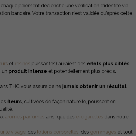
t chaque
paiement déclenche une vérification d’identité via
ion bancaire. Votre transaction n’est validée qu’après cette
eurs
et
résines
puissantes) auraient des
effets plus ciblés
z un
produit intense
et potentiellement plus précis.
e sans THC vous assure de ne
jamais obtenir un résultat
Nos
fleurs
,
cultivées de façon naturelle, poussent en
alité.
ux
arômes parfumés
ainsi que des
e-cigarettes
dans notre
r le visage
, des
lotions corporelles
, des
gommages
et tout