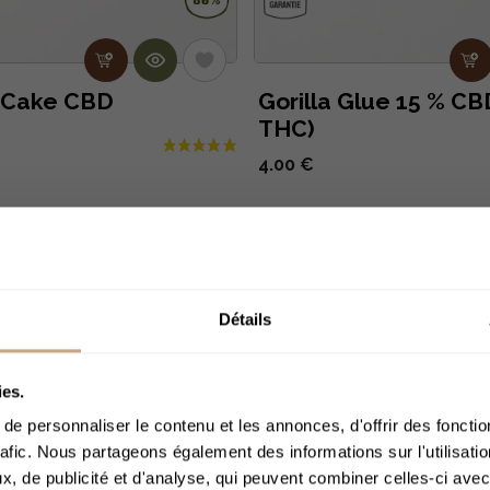
 Cake CBD
Gorilla Glue 15 % CB
THC)
4.00 €
Clients Parlent De N
Détails
ACCÈS 
ies.
e personnaliser le contenu et les annonces, d'offrir des fonctio
rafic. Nous partageons également des informations sur l'utilisati
, de publicité et d'analyse, qui peuvent combiner celles-ci avec
Merci de bien voul