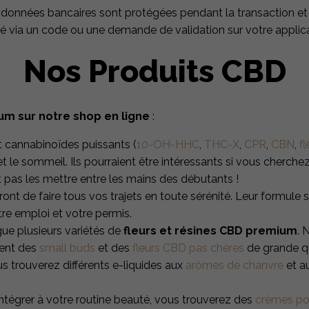
s données bancaires sont protégées pendant la transaction e
é via un code ou une demande de validation sur votre applicat
Nos Produits CBD
m sur notre shop en ligne
:
t cannabinoïdes puissants (
10-OH-HHC
,
THC-X
,
CPR
,
CBN
,
fl
t le sommeil. Ils pourraient être intéressants si vous cherche
aut pas les mettre entre les mains des débutants !
ont de faire tous vos trajets en toute sérénité. Leur formul
re emploi et votre permis.
ue plusieurs variétés de
fleurs et résines CBD premium
. 
ent des
small buds
et des
fleurs CBD pas chères
de grande qu
s trouverez différents e-liquides aux
arômes de chanvre
et a
intégrer à votre routine beauté, vous trouverez des
crèmes pou