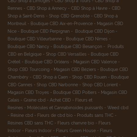
CBD Shop à Limoges
-
CBD Shop à Tours
-
CBD Shop à
Rennes
-
CBD Shop à Annecy
-
CBD Shop à Havre
-
CBD
Shop à Saint-Denis
-
Shop CBD Grenoble
-
CBD Shop à
Montreuil
-
Boutique CBD Aix-en-Provence
-
Magasin CBD
Nice
-
Boutique CBD Perpignan
-
Boutique CBD Dijon
-
Boutique CBD Villeurbanne
-
Boutique CBD Nîmes
-
Boutique CBD Nancy -
Boutique CBD Besançon
-
Produits
CBD en Belgique
-
Shop CBD Versailles
-
Boutique CBD
Créteil
-
Boutique CBD Orléans
-
Magasin CBD Valence
-
Shop CBD Tourcoing
-
Magasin CBD Béziers
-
Boutique CBD
Chambéry
-
CBD Shop à Caen
-
Shop CBD Rouen
-
Boutique
CBD Cannes
-
Shop CBD Narbonne
-
Shop CBD Lorient
-
Magasin CBD Troyes
-
Boutique CBD Poitiers
-
Magasin CBD
Calais
-
Graine cbd
-
Achat CBD
-
Fleurs et
Resines
-
Molécules et Cannabinoïdes puissants
-
Weed cbd
-
Résine cbd
-
Fleurs de cbd bio
-
Produits sans THC
-
Résines CBD sans THC
-
Fleurs chanvre bio
-
Fleurs
Indoor
-
Fleurs Indoor
-
Fleurs Green House
-
Fleurs