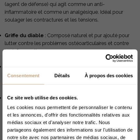
(agent de défense) qui agit comme un anti-
inflammatoire et comme un analgésique. Idéal pour
soulager les contractures et les tensions.
Griffe du diable
: Composé naturel et pur ajouté pour
lutter contre les problèmes ostéoarticulaires et contre
les inflammations.
Extrait pur de houblon
: Élément connu pour favoriser
une relaxation musculaire grâce à ses propriétés
Consentement
Détails
À propos des cookies
sédatives.
Ce site web utilise des cookies.
Extrait pur de cassis
: Apporte protection et
apaisement en cas d'inflammations musculaires ou
Les cookies nous permettent de personnaliser le contenu
rhumatismales.
et les annonces, d'offrir des fonctionnalités relatives aux
médias sociaux et d'analyser notre trafic. Nous
Caractéristiques :
partageons également des informations sur l'utilisation de
notre site avec nos partenaires de médias sociaux, de
Crème formulée et produite en Italie selon les normes de