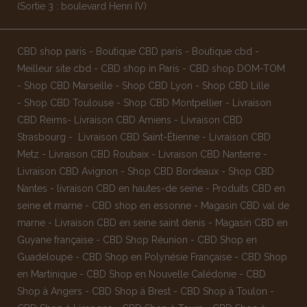
(Sortie 3 : boulevard Henri IV)
CBD shop paris
-
Boutique CBD paris
-
Boutique cbd
-
Meilleur site cbd
-
CBD shop in Paris
-
CBD shop DOM-TOM
-
Shop CBD Marseille
-
Shop CBD Lyon
-
Shop CBD Lille
-
Shop CBD Toulouse
-
Shop CBD Montpellier
-
Livraison
CBD Reims
-
Livraison CBD Amiens
-
Livraison CBD
Strasbourg
-
Livraison CBD Saint-Étienne
-
Livraison CBD
Metz
-
Livraison CBD Roubaix
-
Livraison CBD Nanterre
-
Livraison CBD Avignon
-
Shop CBD Bordeaux
-
Shop CBD
Nantes
-
livraison CBD en hautes-de seine
-
Produits CBD en
seine et marne
-
CBD shop en essonne
-
Magasin CBD val de
marne
-
Livraison CBD en seine saint denis
-
Magasin CBD en
Guyane française
-
CBD Shop Réunion
-
CBD Shop en
Guadeloupe
-
CBD Shop en Polynésie Française
-
CBD Shop
en Martinique
-
CBD Shop en Nouvelle Calédonie
-
CBD
Shop à Angers
-
CBD Shop à Brest
-
CBD Shop à Toulon
-