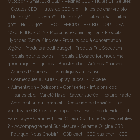
Outdoor
-
Small Bud CBD
-
Résines CBD
-
Huiles ET Gelules
-
Gélules CBD
-
Huiles de CBD bio
-
Huiles de chanvre bio
-
Huiles 5%
-
Huiles 10%
-
Huiles 15%
-
Huiles 20%
-
Huiles
30%
-
Huiles 40%
-
THCP
-
HHCPO
-
H4CBD
-
CPR
-
CSA
-
10-OH-HHC
-
CBN
-
Muscimole-Champignon
-
Produits
Hybrides (Sativa / Indica)
-
Produits cbd à concentration
légère
-
Produits à petit budget
-
Produits Full Spectrum
-
Produits pour le corps
-
Produits à Dosage fort (1000 mg -
4000 mg)
-
E-Liquides
-
Booster cbd
-
Arômes Chanvre
-
Arômes Parfumés
-
Cosmétiques au chanvre
-
Cosmétiques au CBD
-
Spray Buccal
-
Epicerie
-
Alimentation
-
Boissons
-
Confiseries
-
Infusions cbd
-
Tisanes cbd
-
Variété Haze
-
Saveur sucrée
-
Texture friable
-
Amélioration du sommeil
-
Réduction de l'anxiété
-
Les
variétés de CBD les plus populaires
-
Système de Fidélité et
Parrainage
-
Comment Bien Choisir Son Huile Ou Ses Gélules
?
-
Accompagnement Sur Mesure
-
Garantie Origine CBD
-
Pourquoi Nous Choisir?
-
CBD effet
-
CBD pas cher
-
CBD