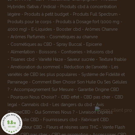
Hybrides (Sativa / Indica)
-
Produits cbd à concentration
légère
-
Produits à petit budget
-
Produits Full Spectrum
-
Produits pour le corps
-
Produits à Dosage fort (1000 mg -
4000 mg)
-
E-Liquides
-
Booster cbd
-
Arômes Chanvre
-
Arômes Parfumés
-
Cosmétiques au chanvre
-
Cosmétiques au CBD
-
Spray Buccal
-
Epicerie
-
Alimentation
-
Boissons
-
Confiseries
-
Infusions cbd
-
Tisanes cbd
-
Variété Haze
-
Saveur sucrée
-
Texture friable
-
Amélioration du sommeil
-
Réduction de l'anxiété
-
Les
variétés de CBD les plus populaires
-
Système de Fidélité et
Parrainage
-
Comment Bien Choisir Son Huile Ou Ses Gélules
?
-
Accompagnement Sur Mesure
-
Garantie Origine CBD
-
Pourquoi Nous Choisir?
-
CBD effet
-
CBD pas cher
-
CBD
legal
-
Cannabis cbd
-
Les dangers du cbd
-
Avis
OrigineCBD
-
Qui Sommes Nous ?
-
Livraison Express
-
Grossiste CBD
-
Fournisseurs cbd
-
Fabricant CBD
9.8
/10
-
Producteur CBD
-
Fleurs et résines sans THC
-
Vente Flash
1572 AVIS
CBD
-
CBD pas cher
-
CBD en promotion
-
Accessoires CBD