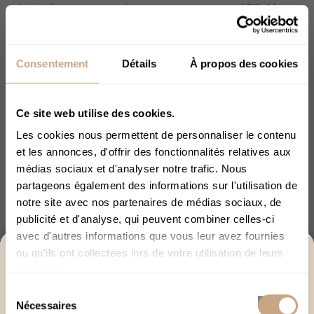
fleurs Green House
,
fleurs outdoor
,
résines CBD
. Nous
proposons les variétés de CBD les plus mythiques et
de la résine de qualité supérieure. Idéal en infusion ou
en vaporisation, un vrai moment de relaxation vous
Consentement
Détails
À propos des cookies
attend !
Ce site web utilise des cookies.
Huiles & Gélules :
Particulièrement adaptées aux
personnes anxieuses et stressées, les huiles et Gélules
Les cookies nous permettent de personnaliser le contenu
CBD sont pensées pour vous accompagner durant
et les annonces, d'offrir des fonctionnalités relatives aux
vos moments de détente. Nous proposons différents
médias sociaux et d'analyser notre trafic. Nous
taux de concentration en cannabidiol :
Huiles 5% CBD
,
partageons également des informations sur l'utilisation de
Huiles 10% CBD
,
Huiles 15% CBD
,
Huiles 20% CBD
,
notre site avec nos partenaires de médias sociaux, de
Huiles 30% CBD
,
Huiles 40% CBD
.
publicité et d'analyse, qui peuvent combiner celles-ci
avec d'autres informations que vous leur avez fournies
ACCÈS RÉSERVÉ AUX +18
ou qu'ils ont collectées lors de votre utilisation de leurs
Produits d’alimentation
: Pour les plus gourmands
services.
Merci de bien vouloir confirmer votre âge afin de
d’entre vous, vous pouvez retrouver le CBD sous
poursuivre.
forme de
Produits Alimentaires
, de
Boissons
,
Sélection
Nécessaires
d’
Infusions
et de
Confiseries
. Vous prendrez plaisir à
du