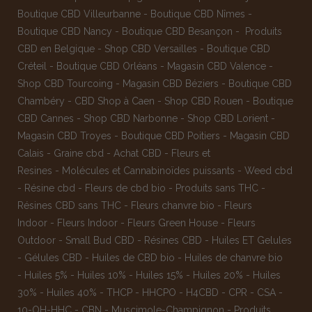
Boutique CBD Villeurbanne
-
Boutique CBD Nîmes
-
Boutique CBD Nancy -
Boutique CBD Besançon
-
Produits
CBD en Belgique
-
Shop CBD Versailles
-
Boutique CBD
Créteil
-
Boutique CBD Orléans
-
Magasin CBD Valence
-
Shop CBD Tourcoing
-
Magasin CBD Béziers
-
Boutique CBD
Chambéry
-
CBD Shop à Caen
-
Shop CBD Rouen
-
Boutique
CBD Cannes
-
Shop CBD Narbonne
-
Shop CBD Lorient
-
Magasin CBD Troyes
-
Boutique CBD Poitiers
-
Magasin CBD
Calais
-
Graine cbd
-
Achat CBD
-
Fleurs et
Resines
-
Molécules et Cannabinoïdes puissants
-
Weed cbd
-
Résine cbd
-
Fleurs de cbd bio
-
Produits sans THC
-
Résines CBD sans THC
-
Fleurs chanvre bio
-
Fleurs
Indoor
-
Fleurs Indoor
-
Fleurs Green House
-
Fleurs
Outdoor
-
Small Bud CBD
-
Résines CBD
-
Huiles ET Gelules
-
Gélules CBD
-
Huiles de CBD bio
-
Huiles de chanvre bio
-
Huiles 5%
-
Huiles 10%
-
Huiles 15%
-
Huiles 20%
-
Huiles
30%
-
Huiles 40%
-
THCP
-
HHCPO
-
H4CBD
-
CPR
-
CSA
-
10-OH-HHC
-
CBN
-
Muscimole-Champignon
-
Produits