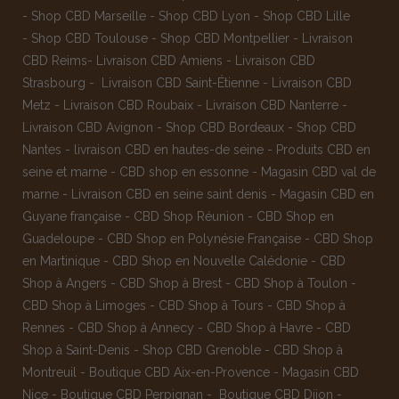
-
Shop CBD Marseille
-
Shop CBD Lyon
-
Shop CBD Lille
-
Shop CBD Toulouse
-
Shop CBD Montpellier
-
Livraison
CBD Reims
-
Livraison CBD Amiens
-
Livraison CBD
Strasbourg
-
Livraison CBD Saint-Étienne
-
Livraison CBD
Metz
-
Livraison CBD Roubaix
-
Livraison CBD Nanterre
-
Livraison CBD Avignon
-
Shop CBD Bordeaux
-
Shop CBD
Nantes
-
livraison CBD en hautes-de seine
-
Produits CBD en
seine et marne
-
CBD shop en essonne
-
Magasin CBD val de
marne
-
Livraison CBD en seine saint denis
-
Magasin CBD en
Guyane française
-
CBD Shop Réunion
-
CBD Shop en
Guadeloupe
-
CBD Shop en Polynésie Française
-
CBD Shop
en Martinique
-
CBD Shop en Nouvelle Calédonie
-
CBD
Shop à Angers
-
CBD Shop à Brest
-
CBD Shop à Toulon
-
CBD Shop à Limoges
-
CBD Shop à Tours
-
CBD Shop à
Rennes
-
CBD Shop à Annecy
-
CBD Shop à Havre
-
CBD
Shop à Saint-Denis
-
Shop CBD Grenoble
-
CBD Shop à
Montreuil
-
Boutique CBD Aix-en-Provence
-
Magasin CBD
Nice
-
Boutique CBD Perpignan
-
Boutique CBD Dijon
-