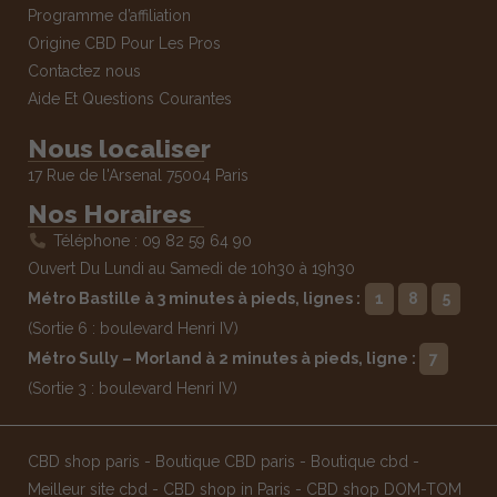
Programme d’affiliation
Origine CBD Pour Les Pros
Contactez nous
Aide Et Questions Courantes
Nous localiser
17 Rue de l'Arsenal 75004 Paris
Nos Horaires
Téléphone : 09 82 59 64 90
Ouvert Du Lundi au Samedi de 10h30 à 19h30
Métro Bastille à 3 minutes à pieds, lignes :
1
8
5
(Sortie 6 : boulevard Henri IV)
Métro Sully – Morland à 2 minutes à pieds, ligne :
7
(Sortie 3 : boulevard Henri IV)
CBD shop paris
-
Boutique CBD paris
-
Boutique cbd
-
Meilleur site cbd
-
CBD shop in Paris
-
CBD shop DOM-TOM