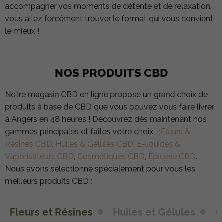
accompagner vos moments de détente et de relaxation,
vous allez forcément trouver le format qui vous convient
le mieux !
NOS PRODUITS CBD
Notre magasin CBD en ligne propose un grand choix de
produits à base de CBD que vous pouvez vous faire livrer
à Angers en 48 heures ! Découvrez dès maintenant nos
gammes principales et faites votre choix ;
Fleurs &
Résines CBD
,
Huiles & Gélules CBD
,
E-liquides &
Vaporisateurs CBD
,
Cosmétiques CBD
,
Épicerie CBD
.
Nous avons sélectionné spécialement pour vous les
meilleurs produits CBD :
Fleurs et Résines
Huiles et Gélules
C