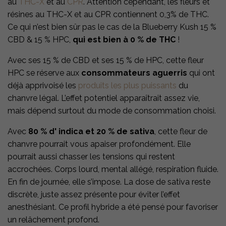
au
THC-X
et au
CPR
. Attention cependant, les fleurs et
résines au THC-X et au CPR contiennent 0,3% de THC.
Ce qui n’est bien sûr pas le cas de la Blueberry Kush 15 %
CBD & 15 % HPC,
qui est bien à 0 % de THC
!
Avec ses 15 % de CBD et ses 15 % de HPC, cette fleur
HPC se réserve aux
consommateurs aguerris
qui ont
déjà apprivoisé les
produits les plus puissants
du
chanvre légal. L’effet potentiel apparaîtrait assez vie,
mais dépend surtout du mode de consommation choisi.
Avec
80 % d' indica et 20 % de sativa
, cette fleur de
chanvre pourrait vous apaiser profondément. Elle
pourrait aussi chasser les tensions qui restent
accrochées. Corps lourd, mental allégé, respiration fluide.
En fin de journée, elle s’impose. La dose de sativa reste
discrète, juste assez présente pour éviter l’effet
anesthésiant. Ce profil hybride a été pensé pour favoriser
un relâchement profond.