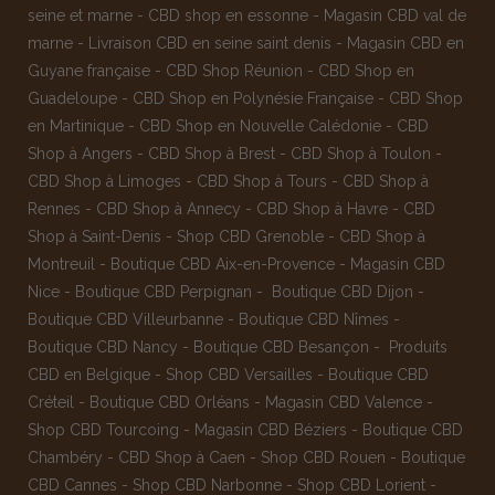
seine et marne
-
CBD shop en essonne
-
Magasin CBD val de
marne
-
Livraison CBD en seine saint denis
-
Magasin CBD en
Guyane française
-
CBD Shop Réunion
-
CBD Shop en
Guadeloupe
-
CBD Shop en Polynésie Française
-
CBD Shop
en Martinique
-
CBD Shop en Nouvelle Calédonie
-
CBD
Shop à Angers
-
CBD Shop à Brest
-
CBD Shop à Toulon
-
CBD Shop à Limoges
-
CBD Shop à Tours
-
CBD Shop à
Rennes
-
CBD Shop à Annecy
-
CBD Shop à Havre
-
CBD
Shop à Saint-Denis
-
Shop CBD Grenoble
-
CBD Shop à
Montreuil
-
Boutique CBD Aix-en-Provence
-
Magasin CBD
Nice
-
Boutique CBD Perpignan
-
Boutique CBD Dijon
-
Boutique CBD Villeurbanne
-
Boutique CBD Nîmes
-
Boutique CBD Nancy -
Boutique CBD Besançon
-
Produits
CBD en Belgique
-
Shop CBD Versailles
-
Boutique CBD
Créteil
-
Boutique CBD Orléans
-
Magasin CBD Valence
-
Shop CBD Tourcoing
-
Magasin CBD Béziers
-
Boutique CBD
Chambéry
-
CBD Shop à Caen
-
Shop CBD Rouen
-
Boutique
CBD Cannes
-
Shop CBD Narbonne
-
Shop CBD Lorient
-