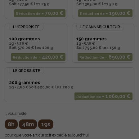
Soit 177,50 € les 25 g
Soit 305,00 € les 50 g
- 70,00 €
- 190,00 €
Réduction de
Réduction de
L’HERBORISTE
LE CANNABICULTEUR
100 grammes
150 grammes
1g =
5,70 €
1g =
5,30 €
Soit 570,00 € les 100 g
Soit 795,00 € les 150 g
- 420,00 €
- 690,00 €
Réduction de
Réduction de
LE GROSSISTE
200 grammes
1g =
4,60 €
Soit 920,00 € les 200 g
- 1 060,00 €
Réduction de
Il vous reste
8h
48m
18s
pour que votre article soit expédié aujourd'hui