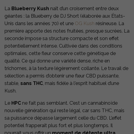
La
Blueberry Kush
naît d’un croisement entre deux
géantes : la Blueberry de DJ Short (élaborée aux États-
Unis dans les années 70) et une
OG Kush
résineuse. La
première apporte des notes fruitées, presque sucrées. La
seconde impose sa structure compacte et son effet
potentiellement intense. Cultivée dans des conditions
optimales, cette fleur conserve cette génétique de
qualité. Ce qui donne une variété dense, riche en
trichomes, à la texture légèrement collante. Le travail de
sélection a permis d’obtenir une fleur CBD puissante,
stable,
sans THC
, mais fidèle à l'esprit habituel d’une
Kush.
Le
HPC
ne fait pas semblant. C’est un cannabinoïde
nouvelle génération qui reste légal, car sans THC, mais
sa puissance dépasse largement celle du CBD. L’effet
potentiel frapperait plus fort et plus longtemps. Il
pourrait vous offrir un
moment de détente ultra