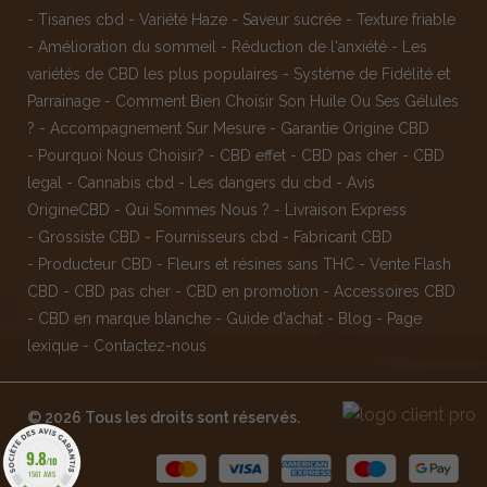
-
Tisanes cbd
-
Variété Haze
-
Saveur sucrée
-
Texture friable
-
Amélioration du sommeil
-
Réduction de l'anxiété
-
Les
variétés de CBD les plus populaires
-
Système de Fidélité et
Parrainage
-
Comment Bien Choisir Son Huile Ou Ses Gélules
?
-
Accompagnement Sur Mesure
-
Garantie Origine CBD
-
Pourquoi Nous Choisir?
-
CBD effet
-
CBD pas cher
-
CBD
legal
-
Cannabis cbd
-
Les dangers du cbd
-
Avis
OrigineCBD
-
Qui Sommes Nous ?
-
Livraison Express
-
Grossiste CBD
-
Fournisseurs cbd
-
Fabricant CBD
-
Producteur CBD
-
Fleurs et résines sans THC
-
Vente Flash
CBD
-
CBD pas cher
-
CBD en promotion
-
Accessoires CBD
-
CBD en marque blanche
-
Guide d'achat
-
Blog
-
Page
lexique
-
Contactez-nous
© 2026 Tous les droits sont réservés.
9.8
/10
1561 AVIS