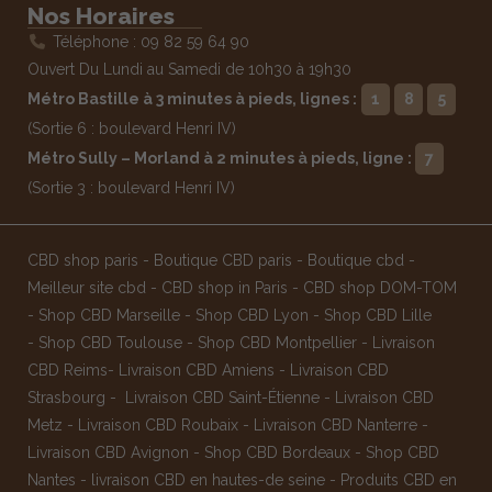
Nos Horaires
Téléphone : 09 82 59 64 90
Ouvert Du Lundi au Samedi de 10h30 à 19h30
Métro Bastille à 3 minutes à pieds, lignes :
1
8
5
(Sortie 6 : boulevard Henri IV)
Métro Sully – Morland à 2 minutes à pieds, ligne :
7
(Sortie 3 : boulevard Henri IV)
CBD shop paris
-
Boutique CBD paris
-
Boutique cbd
-
Meilleur site cbd
-
CBD shop in Paris
-
CBD shop DOM-TOM
-
Shop CBD Marseille
-
Shop CBD Lyon
-
Shop CBD Lille
-
Shop CBD Toulouse
-
Shop CBD Montpellier
-
Livraison
CBD Reims
-
Livraison CBD Amiens
-
Livraison CBD
Strasbourg
-
Livraison CBD Saint-Étienne
-
Livraison CBD
Metz
-
Livraison CBD Roubaix
-
Livraison CBD Nanterre
-
Livraison CBD Avignon
-
Shop CBD Bordeaux
-
Shop CBD
Nantes
-
livraison CBD en hautes-de seine
-
Produits CBD en