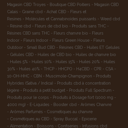
Magasin CBD Troyes
-
Boutique CBD Poitiers
-
Magasin CBD
Calais
-
Graine cbd
-
Achat CBD
-
Fleurs et
Resines
-
Molécules et Cannabinoïdes puissants
-
Weed cbd
-
Résine cbd
-
Fleurs de cbd bio
-
Produits sans THC
-
Résines CBD sans THC
-
Fleurs chanvre bio
-
Fleurs
Indoor
-
Fleurs Indoor
-
Fleurs Green House
-
Fleurs
Outdoor
-
Small Bud CBD
-
Résines CBD
-
Huiles ET Gelules
-
Gélules CBD
-
Huiles de CBD bio
-
Huiles de chanvre bio
-
Huiles 5%
-
Huiles 10%
-
Huiles 15%
-
Huiles 20%
-
Huiles
30%
-
Huiles 40%
-
THCP
-
HHCPO
-
H4CBD
-
CPR
-
CSA
-
10-OH-HHC
-
CBN
-
Muscimole-Champignon
-
Produits
Hybrides (Sativa / Indica)
-
Produits cbd à concentration
légère
-
Produits à petit budget
-
Produits Full Spectrum
-
Produits pour le corps
-
Produits à Dosage fort (1000 mg -
4000 mg)
-
E-Liquides
-
Booster cbd
-
Arômes Chanvre
-
Arômes Parfumés
-
Cosmétiques au chanvre
-
Cosmétiques au CBD
-
Spray Buccal
-
Epicerie
-
Alimentation
-
Boissons
-
Confiseries
-
Infusions cbd