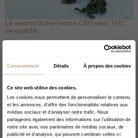
Le secret d'une résine CBD sans THC
de qualité
Alison Juin
191
Vous voulez une résine CBD à 0 % de THC qui tient la
route ? Texture agréable, parfum envoûtant, puissance.
Consentement
Détails
À propos des cookies
Chez Origine CBD, vous retrouverez tout ça, mais pas
seulement : génétique de chanvre maîtrisée, extraction
au CO₂ supercritique, filtration soignée, élimination du
Ce site web utilise des cookies.
THC par chromatographie. Vous profiterez d’un hash de
Les cookies nous permettent de personnaliser le contenu
qualité, riche en cannabinoïdes et en terpènes avec un
et les annonces, d'offrir des fonctionnalités relatives aux
profil aromatique premium !
médias sociaux et d'analyser notre trafic. Nous
partageons également des informations sur l'utilisation de
Lire la suite
notre site avec nos partenaires de médias sociaux, de
publicité et d'analyse, qui peuvent combiner celles-ci