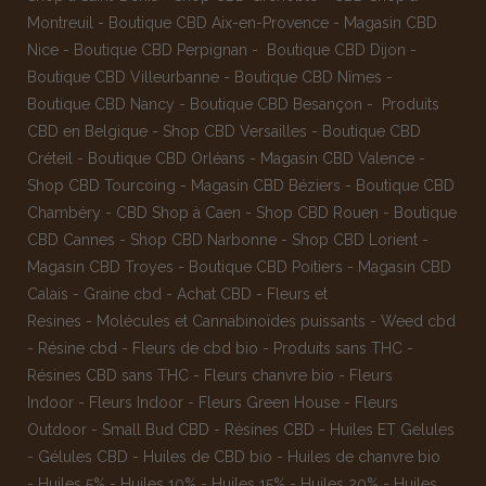
Montreuil
-
Boutique CBD Aix-en-Provence
-
Magasin CBD
Nice
-
Boutique CBD Perpignan
-
Boutique CBD Dijon
-
Boutique CBD Villeurbanne
-
Boutique CBD Nîmes
-
Boutique CBD Nancy -
Boutique CBD Besançon
-
Produits
CBD en Belgique
-
Shop CBD Versailles
-
Boutique CBD
Créteil
-
Boutique CBD Orléans
-
Magasin CBD Valence
-
Shop CBD Tourcoing
-
Magasin CBD Béziers
-
Boutique CBD
Chambéry
-
CBD Shop à Caen
-
Shop CBD Rouen
-
Boutique
CBD Cannes
-
Shop CBD Narbonne
-
Shop CBD Lorient
-
Magasin CBD Troyes
-
Boutique CBD Poitiers
-
Magasin CBD
Calais
-
Graine cbd
-
Achat CBD
-
Fleurs et
Resines
-
Molécules et Cannabinoïdes puissants
-
Weed cbd
-
Résine cbd
-
Fleurs de cbd bio
-
Produits sans THC
-
Résines CBD sans THC
-
Fleurs chanvre bio
-
Fleurs
Indoor
-
Fleurs Indoor
-
Fleurs Green House
-
Fleurs
Outdoor
-
Small Bud CBD
-
Résines CBD
-
Huiles ET Gelules
-
Gélules CBD
-
Huiles de CBD bio
-
Huiles de chanvre bio
-
Huiles 5%
-
Huiles 10%
-
Huiles 15%
-
Huiles 20%
-
Huiles