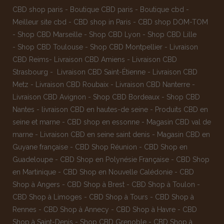
CBD shop paris
-
Boutique CBD paris
-
Boutique cbd
-
Meilleur site cbd
-
CBD shop in Paris
-
CBD shop DOM-TOM
-
Shop CBD Marseille
-
Shop CBD Lyon
-
Shop CBD Lille
-
Shop CBD Toulouse
-
Shop CBD Montpellier
-
Livraison
CBD Reims
-
Livraison CBD Amiens
-
Livraison CBD
Strasbourg
-
Livraison CBD Saint-Étienne
-
Livraison CBD
Metz
-
Livraison CBD Roubaix
-
Livraison CBD Nanterre
-
Livraison CBD Avignon
-
Shop CBD Bordeaux
-
Shop CBD
Nantes
-
livraison CBD en hautes-de seine
-
Produits CBD en
seine et marne
-
CBD shop en essonne
-
Magasin CBD val de
marne
-
Livraison CBD en seine saint denis
-
Magasin CBD en
Guyane française
-
CBD Shop Réunion
-
CBD Shop en
Guadeloupe
-
CBD Shop en Polynésie Française
-
CBD Shop
en Martinique
-
CBD Shop en Nouvelle Calédonie
-
CBD
Shop à Angers
-
CBD Shop à Brest
-
CBD Shop à Toulon
-
CBD Shop à Limoges
-
CBD Shop à Tours
-
CBD Shop à
Rennes
-
CBD Shop à Annecy
-
CBD Shop à Havre
-
CBD
Shop à Saint-Denis
-
Shop CBD Grenoble
-
CBD Shop à