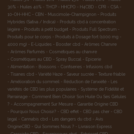
30%
-
Huiles 40%
-
THCP
-
HHCPO
-
H4CBD
-
CPR
-
CSA
-
10-OH-HHC
-
CBN
-
Muscimole-Champignon
-
Produits
Hybrides (Sativa / Indica)
-
Produits cbd à concentration
légère
-
Produits à petit budget
-
Produits Full Spectrum
-
Produits pour le corps
-
Produits à Dosage fort (1000 mg -
4000 mg)
-
E-Liquides
-
Booster cbd
-
Arômes Chanvre
-
Arômes Parfumés
-
Cosmétiques au chanvre
-
Cosmétiques au CBD
-
Spray Buccal
-
Epicerie
-
Alimentation
-
Boissons
-
Confiseries
-
Infusions cbd
-
Tisanes cbd
-
Variété Haze
-
Saveur sucrée
-
Texture friable
-
Amélioration du sommeil
-
Réduction de l'anxiété
-
Les
variétés de CBD les plus populaires
-
Système de Fidélité et
Parrainage
-
Comment Bien Choisir Son Huile Ou Ses Gélules
?
-
Accompagnement Sur Mesure
-
Garantie Origine CBD
-
Pourquoi Nous Choisir?
-
CBD effet
-
CBD pas cher
-
CBD
legal
-
Cannabis cbd
-
Les dangers du cbd
-
Avis
OrigineCBD
-
Qui Sommes Nous ?
-
Livraison Express
-
Grossiste CBD
-
Fournisseurs cbd
-
Fabricant CBD