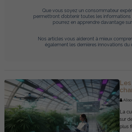
Que vous soyez un consommateur expéri
permettront d’obtenir toutes les informatio
pourrez en apprendre davantage sur so
Nos articles vous aideront à mieux compren
également les dernières innovations du 
Les
cha
Aliso
La cu
sur d
plus 