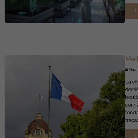
L
Mei
Nadi
La di
derni
bouti
conna
fonda
traça
L