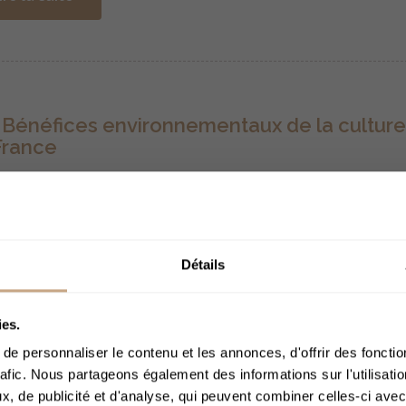
 Bénéfices environnementaux de la cultur
France
n Juin
3095
t rare qu’une culture agricole cumule autant de bienfaits env
e chanvre ! Peu exigeante, cette plante capte le carbone, enric
vorise la biodiversité. Et tout ça en produisant des cannabi
Détails
D.
ACCÈS 
ies.
ire la suite
e personnaliser le contenu et les annonces, d'offrir des fonctio
rafic. Nous partageons également des informations sur l'utilisati
, de publicité et d'analyse, qui peuvent combiner celles-ci avec
Merci de bien voul