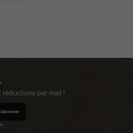
r
réductions par mail !
’abonner
us