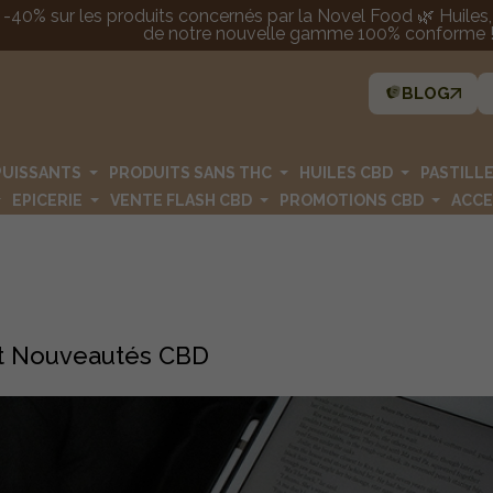
 -40% sur les produits concernés par la Novel Food 🌿 Huiles, p
de notre nouvelle gamme 100% conforme ! 
BLOG
PUISSANTS
PRODUITS SANS THC
HUILES CBD
PASTILL
EPICERIE
VENTE FLASH CBD
PROMOTIONS CBD
ACCE
 et Nouveautés CBD