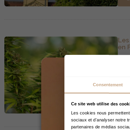
Les
en 
Aliso
Il es
que l
et fa
Consentement
le CB
Ce site web utilise des cook
L
Les cookies nous permettent d
sociaux et d'analyser notre t
partenaires de médias sociaux