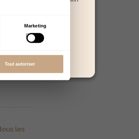
 poursuivre.
 avec
Quitter
Marketing
nt
 parler du
Tout autoriser
tous les