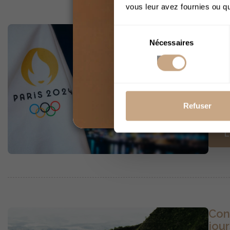
vous leur avez fournies ou qu'
Les
Sélection
l'I
Nécessaires
du
consentement
Aliso
Les J
révol
Refuser
CBD d
L
Con
jour