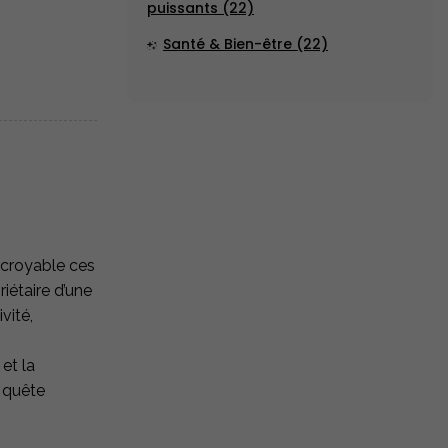
puissants (22)
Santé & Bien-être (22)
ncroyable ces
iétaire d’une
vité,
 et la
n quête