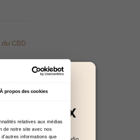
e du CBD
ironnementaux
hit les sols
noïdes comme
À propos des cookies
RÉSERVÉ AUX
nnalités relatives aux médias
+18
on de notre site avec nos
 d'autres informations que
oir confirmer votre âge afin