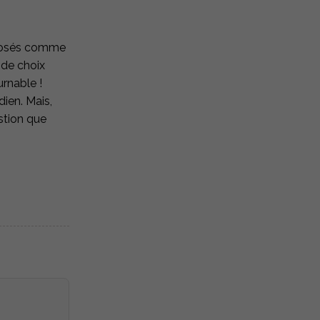
imposés comme
 de choix
rnable !
dien. Mais,
stion que