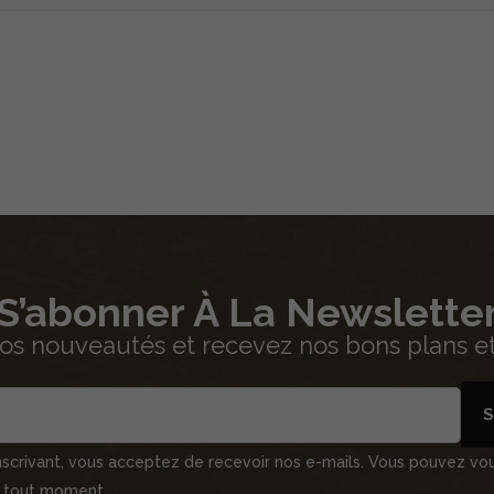
S’abonner À La Newslette
os nouveautés et recevez nos bons plans et 
S
nscrivant, vous acceptez de recevoir nos e-mails. Vous pouvez vo
à tout moment.