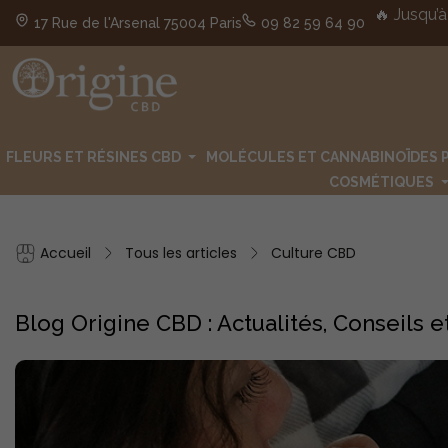
🔥 Jusqu’à
17 Rue de l'Arsenal 75004 Paris
09 82 59 64 90
FLEURS ET RÉSINES CBD
MOLÉCULES ET CANNABINOÏDES 
COSMÉTIQUES
Accueil
Tous les articles
Culture CBD
Blog Origine CBD : Actualités, Conseils