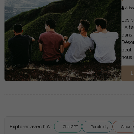
Aliso
Les p
LA te
dans 
Désor
peut-
nous 
L
Explorer avec l'IA :
ChatGPT
Perplexity
Claude