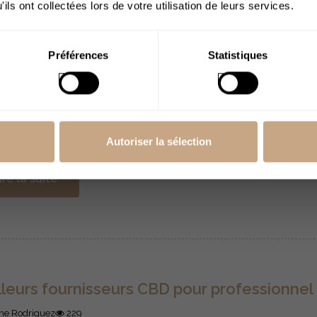
ils ont collectées lors de votre utilisation de leurs services.
de
lleurs grossistes CBD bio en 2025
J’ai plus de 18
ans
Préférences
Statistiques
ne Rodriguez
197
rché du CBD explose, mais tous les grossistes ne se valent p
 on parle de CBD bio. Pour une boutique comme la vôtre, le
naire signifie des produits sûrs, légaux et rentables sur le long
vrez les meilleurs grossistes CBD bio en 2025!
Autoriser la sélection
ire la suite
lleurs fournisseurs CBD pour professionnel
ne Rodriguez
229