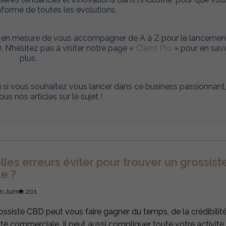
informé de toutes les évolutions.
st en mesure de vous accompagner de A à Z pour le lancemen
N’hésitez pas à visiter notre page «
Client Pro
» pour en savo
plus.
 si vous souhaitez vous lancer dans ce business passionnant
s nos articles sur le sujet !
lles erreurs éviter pour trouver un grossis
le ?
n Juin
201
ossiste CBD peut vous faire gagner du temps, de la crédibilité
lité commerciale. Il peut aussi compliquer toute votre activité s