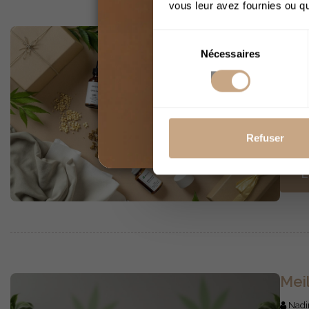
vous leur avez fournies ou qu'
Mei
Sélection
Nécessaires
du
Nadi
consentement
Le ma
quand
parte
Décou
Refuser
L
Mei
Nadi