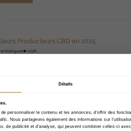
lleurs Producteurs CBD en 2025
ne Rodriguez
1026
rché du CBD a beaucoup mûri ces dernières années. En 2025
eurs producteurs CBD sont ceux qui misent sur la qualité contr
parence et le respect strict de la réglementation française (
Détails
 de 0,3 ( de THC). Découvrez les meilleurs producteurs CBD e
ACCÈS 
ire la suite
ies.
e personnaliser le contenu et les annonces, d'offrir des fonctio
rafic. Nous partageons également des informations sur l'utilisati
, de publicité et d'analyse, qui peuvent combiner celles-ci avec
Merci de bien voul