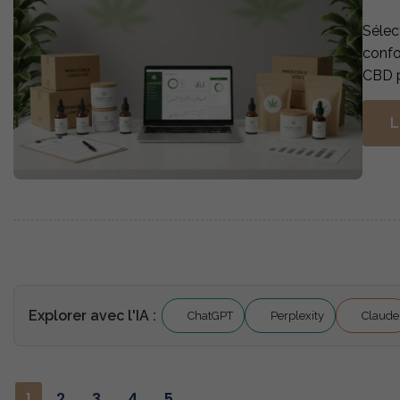
Sélec
confo
CBD p
L
Explorer avec l'IA :
ChatGPT
Perplexity
Claude
1
2
3
4
5