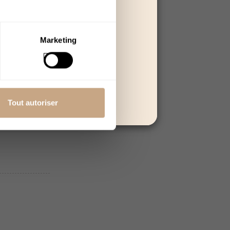
 poursuivre.
Quitter
Marketing
as, surtout
 bon
 terme.
Tout autoriser