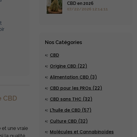
CBD en 2026
07/22/2026 12:14:11
t
ir
Nos Catégories
,
CBD
Origine CBD (22)
Alimentation CBD (3)
CBD pour les PROs (22)
te CBD
CBD sans THC (32)
L'huile de CBD (57)
Culture CBD (32)
 et une vraie
Molécules et Cannabinoïdes
i la qualité