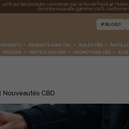
 -40% sur les produits concernés par la Novel Food 🌿 Huiles, p
de notre nouvelle gamme 100% conforme ! 
BLOG
PUISSANTS
PRODUITS SANS THC
HUILES CBD
PASTILL
EPICERIE
VENTE FLASH CBD
PROMOTIONS CBD
ACCE
 et Nouveautés CBD