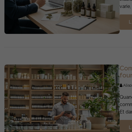
varie,
L
Com
four
Aliso
Quand
comma
Et dan
L