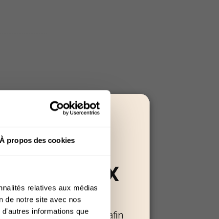
, les
ôlée, la
notamment le
À propos des cookies
n 2025.
RÉSERVÉ AUX
nnalités relatives aux médias
+18
on de notre site avec nos
 d'autres informations que
oir confirmer votre âge afin