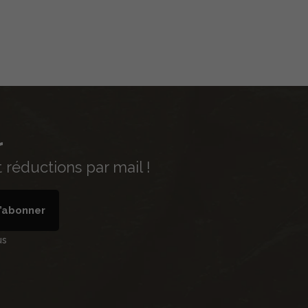
r
réductions par mail !
’abonner
us