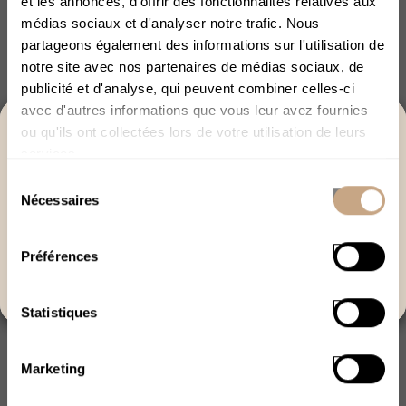
et les annonces, d'offrir des fonctionnalités relatives aux
d'éliminer les traces résiduelles de THC grâce à sa
médias sociaux et d'analyser notre trafic. Nous
formulation naturelle innovante !
partageons également des informations sur l'utilisation de
notre site avec nos partenaires de médias sociaux, de
Lire la suite
publicité et d'analyse, qui peuvent combiner celles-ci
avec d'autres informations que vous leur avez fournies
ACCÈS RÉSERVÉ AUX +18
ou qu'ils ont collectées lors de votre utilisation de leurs
services.
Merci de bien vouloir confirmer votre âge afin de
Sélection
poursuivre.
Nécessaires
du
J’ai plus de 18 ans
consentement
Explorer avec l'IA :
ChatGPT
Perplexity
Préférences
Quitter
Claude
Statistiques
Marketing
1
2
3
4
5
6
7
8
9
10
11
12
13
14
15
16
17
18