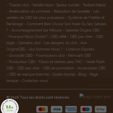
-
Tisanes cbd
-
Variété Haze
-
Saveur sucrée
-
Texture friable
-
Amélioration du sommeil
-
Réduction de l'anxiété
-
Les
variétés de CBD les plus populaires
-
Système de Fidélité et
Parrainage
-
Comment Bien Choisir Son Huile Ou Ses Gélules
?
-
Accompagnement Sur Mesure
-
Garantie Origine CBD
-
Pourquoi Nous Choisir?
-
CBD effet
-
CBD pas cher
-
CBD
legal
-
Cannabis cbd
-
Les dangers du cbd
-
Avis
OrigineCBD
-
Qui Sommes Nous ?
-
Livraison Express
-
Grossiste CBD
-
Fournisseurs cbd
-
Fabricant CBD
-
Producteur CBD
-
Fleurs et résines sans THC
-
Vente Flash
CBD
-
CBD pas cher
-
CBD en promotion
-
Accessoires CBD
-
CBD en marque blanche
-
Guide d'achat
-
Blog
-
Page
lexique
-
Contactez-nous
© 2026 Tous les droits sont réservés.
9.8
/10
1572 AVIS