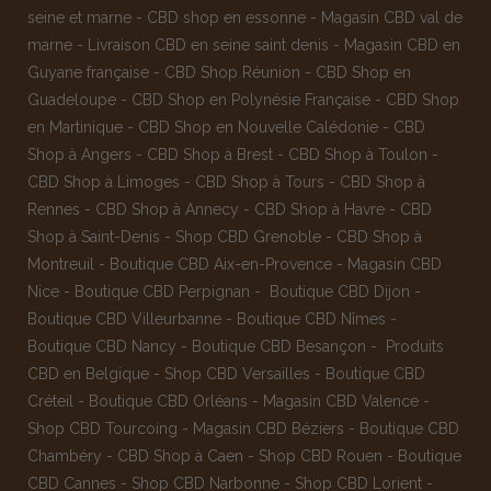
seine et marne
-
CBD shop en essonne
-
Magasin CBD val de
marne
-
Livraison CBD en seine saint denis
-
Magasin CBD en
Guyane française
-
CBD Shop Réunion
-
CBD Shop en
Guadeloupe
-
CBD Shop en Polynésie Française
-
CBD Shop
en Martinique
-
CBD Shop en Nouvelle Calédonie
-
CBD
Shop à Angers
-
CBD Shop à Brest
-
CBD Shop à Toulon
-
CBD Shop à Limoges
-
CBD Shop à Tours
-
CBD Shop à
Rennes
-
CBD Shop à Annecy
-
CBD Shop à Havre
-
CBD
Shop à Saint-Denis
-
Shop CBD Grenoble
-
CBD Shop à
Montreuil
-
Boutique CBD Aix-en-Provence
-
Magasin CBD
Nice
-
Boutique CBD Perpignan
-
Boutique CBD Dijon
-
Boutique CBD Villeurbanne
-
Boutique CBD Nîmes
-
Boutique CBD Nancy -
Boutique CBD Besançon
-
Produits
CBD en Belgique
-
Shop CBD Versailles
-
Boutique CBD
Créteil
-
Boutique CBD Orléans
-
Magasin CBD Valence
-
Shop CBD Tourcoing
-
Magasin CBD Béziers
-
Boutique CBD
Chambéry
-
CBD Shop à Caen
-
Shop CBD Rouen
-
Boutique
CBD Cannes
-
Shop CBD Narbonne
-
Shop CBD Lorient
-