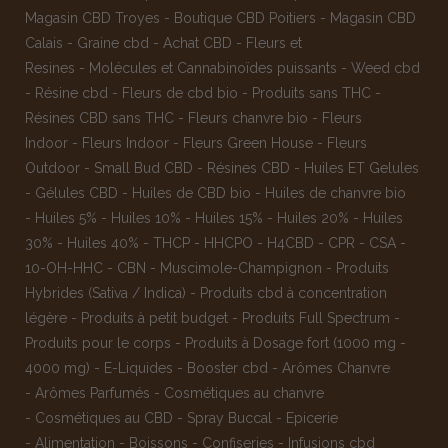
Magasin CBD Troyes
-
Boutique CBD Poitiers
-
Magasin CBD
Calais
-
Graine cbd
-
Achat CBD
-
Fleurs et
Resines
-
Molécules et Cannabinoïdes puissants
-
Weed cbd
-
Résine cbd
-
Fleurs de cbd bio
-
Produits sans THC
-
Résines CBD sans THC
-
Fleurs chanvre bio
-
Fleurs
Indoor
-
Fleurs Indoor
-
Fleurs Green House
-
Fleurs
Outdoor
-
Small Bud CBD
-
Résines CBD
-
Huiles ET Gelules
-
Gélules CBD
-
Huiles de CBD bio
-
Huiles de chanvre bio
-
Huiles 5%
-
Huiles 10%
-
Huiles 15%
-
Huiles 20%
-
Huiles
30%
-
Huiles 40%
-
THCP
-
HHCPO
-
H4CBD
-
CPR
-
CSA
-
10-OH-HHC
-
CBN
-
Muscimole-Champignon
-
Produits
Hybrides (Sativa / Indica)
-
Produits cbd à concentration
légère
-
Produits à petit budget
-
Produits Full Spectrum
-
Produits pour le corps
-
Produits à Dosage fort (1000 mg -
4000 mg)
-
E-Liquides
-
Booster cbd
-
Arômes Chanvre
-
Arômes Parfumés
-
Cosmétiques au chanvre
-
Cosmétiques au CBD
-
Spray Buccal
-
Epicerie
-
Alimentation
-
Boissons
-
Confiseries
-
Infusions cbd