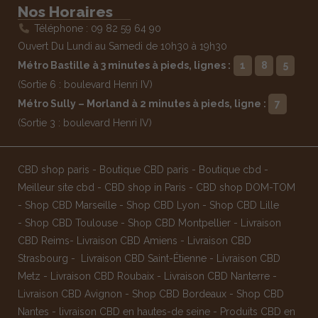
Nos Horaires
Téléphone : 09 82 59 64 90
Ouvert Du Lundi au Samedi de 10h30 à 19h30
Métro Bastille à 3 minutes à pieds, lignes :
1
8
5
(Sortie 6 : boulevard Henri IV)
Métro Sully – Morland à 2 minutes à pieds, ligne :
7
(Sortie 3 : boulevard Henri IV)
CBD shop paris
-
Boutique CBD paris
-
Boutique cbd
-
Meilleur site cbd
-
CBD shop in Paris
-
CBD shop DOM-TOM
-
Shop CBD Marseille
-
Shop CBD Lyon
-
Shop CBD Lille
-
Shop CBD Toulouse
-
Shop CBD Montpellier
-
Livraison
CBD Reims
-
Livraison CBD Amiens
-
Livraison CBD
Strasbourg
-
Livraison CBD Saint-Étienne
-
Livraison CBD
Metz
-
Livraison CBD Roubaix
-
Livraison CBD Nanterre
-
Livraison CBD Avignon
-
Shop CBD Bordeaux
-
Shop CBD
Nantes
-
livraison CBD en hautes-de seine
-
Produits CBD en