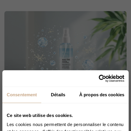
Spray anti-THC : Comment fonctionne
Consentement
Détails
À propos des cookies
le Kleaner, le produit phare contre les
traces de THC ?
Ce site web utilise des cookies.
Alison Juin
1196
Les cookies nous permettent de personnaliser le contenu
Le Kleaner se présente comme un spray buccal capable