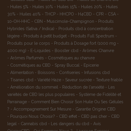
-
Huiles 5%
-
Huiles 10%
-
Huiles 15%
-
Huiles 20%
-
Huiles
30%
-
Huiles 40%
-
THCP
-
HHCPO
-
H4CBD
-
CPR
-
CSA
-
10-OH-HHC
-
CBN
-
Muscimole-Champignon
-
Produits
Hybrides (Sativa / Indica)
-
Produits cbd à concentration
légère
-
Produits à petit budget
-
Produits Full Spectrum
-
Produits pour le corps
-
Produits à Dosage fort (1000 mg -
4000 mg)
-
E-Liquides
-
Booster cbd
-
Arômes Chanvre
-
Arômes Parfumés
-
Cosmétiques au chanvre
-
Cosmétiques au CBD
-
Spray Buccal
-
Epicerie
-
Alimentation
-
Boissons
-
Confiseries
-
Infusions cbd
-
Tisanes cbd
-
Variété Haze
-
Saveur sucrée
-
Texture friable
-
Amélioration du sommeil
-
Réduction de l'anxiété
-
Les
variétés de CBD les plus populaires
-
Système de Fidélité et
Parrainage
-
Comment Bien Choisir Son Huile Ou Ses Gélules
?
-
Accompagnement Sur Mesure
-
Garantie Origine CBD
-
Pourquoi Nous Choisir?
-
CBD effet
-
CBD pas cher
-
CBD
legal
-
Cannabis cbd
-
Les dangers du cbd
-
Avis
OrigineCBD
-
Qui Sommes Nous ?
-
Livraison Express