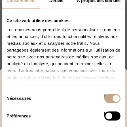
Consentement
Détails
À propos des cookies
Ce site web utilise des cookies.
Les cookies nous permettent de personnaliser le contenu
et les annonces, d'offrir des fonctionnalités relatives aux
médias sociaux et d'analyser notre trafic. Nous
Explorer avec l'IA :
ChatGPT
Perplexity
partageons également des informations sur l'utilisation de
Claude
notre site avec nos partenaires de médias sociaux, de
publicité et d'analyse, qui peuvent combiner celles-ci
avec d'autres informations que vous leur avez fournies
ACCÈS RÉSERVÉ AUX +18
ou qu'ils ont collectées lors de votre utilisation de leurs
1
2
3
4
5
6
7
8
9
10
services.
Merci de bien vouloir confirmer votre âge afin de
11
12
13
14
15
16
17
18
Sélection
poursuivre.
Nécessaires
du
19
20
21
22
23
24
25
26
J’ai plus de 18 ans
consentement
27
28
29
30
31
32
33
34
Préférences
Quitter
35
36
37
38
39
40
41
42