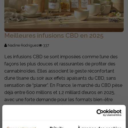
Meilleures infusions CBD en 2025
Nadine Rodriguez
337
Les infusions CBD se sont imposées comme l’une des
façons les plus douces et rassurantes de profiter des
cannabinoïdes. Elles associent le geste réconfortant
d’une tisane du soir aux effets apaisants du CBD, sans
sensation de “planer”. En France, le marché du CBD pèse
déjà entre 600 millions et 1,2 milliard d’euros en 2025,
avec une forte demande pour les formats bien-être
comme les tisanes et les infusions.
Lire la suite