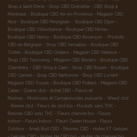
Shop à Saint-Denis
-
Shop CBD Grenoble
-
CBD Shop à
Montreuil
-
Boutique CBD Aix-en-Provence
-
Magasin CBD
Nice
-
Boutique CBD Perpignan
-
Boutique CBD Dijon
-
Boutique CBD Villeurbanne
-
Boutique CBD Nîmes
-
Boutique CBD Nancy -
Boutique CBD Besançon
-
Produits
CBD en Belgique
-
Shop CBD Versailles
-
Boutique CBD
Créteil
-
Boutique CBD Orléans
-
Magasin CBD Valence
-
Shop CBD Tourcoing
-
Magasin CBD Béziers
-
Boutique CBD
Chambéry
-
CBD Shop à Caen
-
Shop CBD Rouen
-
Boutique
CBD Cannes
-
Shop CBD Narbonne
-
Shop CBD Lorient
-
Magasin CBD Troyes
-
Boutique CBD Poitiers
-
Magasin CBD
Calais
-
Graine cbd
-
Achat CBD
-
Fleurs et
Resines
-
Molécules et Cannabinoïdes puissants
-
Weed cbd
-
Résine cbd
-
Fleurs de cbd bio
-
Produits sans THC
-
Résines CBD sans THC
-
Fleurs chanvre bio
-
Fleurs
Indoor
-
Fleurs Indoor
-
Fleurs Green House
-
Fleurs
Outdoor
-
Small Bud CBD
-
Résines CBD
-
Huiles ET Gelules
-
Gélules CBD
-
Huiles de CBD bio
-
Huiles de chanvre bio