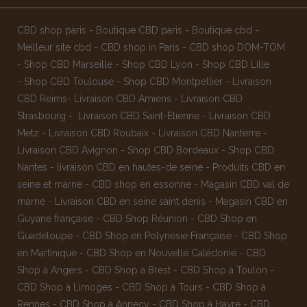
CBD shop paris
-
Boutique CBD paris
-
Boutique cbd
-
Meilleur site cbd
-
CBD shop in Paris
-
CBD shop DOM-TOM
-
Shop CBD Marseille
-
Shop CBD Lyon
-
Shop CBD Lille
-
Shop CBD Toulouse
-
Shop CBD Montpellier
-
Livraison
CBD Reims
-
Livraison CBD Amiens
-
Livraison CBD
Strasbourg
-
Livraison CBD Saint-Étienne
-
Livraison CBD
Metz
-
Livraison CBD Roubaix
-
Livraison CBD Nanterre
-
Livraison CBD Avignon
-
Shop CBD Bordeaux
-
Shop CBD
Nantes
-
livraison CBD en hautes-de seine
-
Produits CBD en
seine et marne
-
CBD shop en essonne
-
Magasin CBD val de
marne
-
Livraison CBD en seine saint denis
-
Magasin CBD en
Guyane française
-
CBD Shop Réunion
-
CBD Shop en
Guadeloupe
-
CBD Shop en Polynésie Française
-
CBD Shop
en Martinique
-
CBD Shop en Nouvelle Calédonie
-
CBD
Shop à Angers
-
CBD Shop à Brest
-
CBD Shop à Toulon
-
CBD Shop à Limoges
-
CBD Shop à Tours
-
CBD Shop à
Rennes
-
CBD Shop à Annecy
-
CBD Shop à Havre
-
CBD