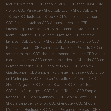
Meilleur site cbd
-
CBD shop in Paris
-
CBD shop DOM-TOM
-
Shop CBD Marseille
-
Shop CBD Lyon
-
Shop CBD Lille
-
Shop CBD Toulouse
-
Shop CBD Montpellier
-
Livraison
CBD Reims
-
Livraison CBD Amiens
-
Livraison CBD
Strasbourg
-
Livraison CBD Saint-Étienne
-
Livraison CBD
Metz
-
Livraison CBD Roubaix
-
Livraison CBD Nanterre
-
Livraison CBD Avignon
-
Shop CBD Bordeaux
-
Shop CBD
Nantes
-
livraison CBD en hautes-de seine
-
Produits CBD en
seine et marne
-
CBD shop en essonne
-
Magasin CBD val de
marne
-
Livraison CBD en seine saint denis
-
Magasin CBD en
Guyane française
-
CBD Shop Réunion
-
CBD Shop en
Guadeloupe
-
CBD Shop en Polynésie Française
-
CBD Shop
en Martinique
-
CBD Shop en Nouvelle Calédonie
-
CBD
Shop à Angers
-
CBD Shop à Brest
-
CBD Shop à Toulon
-
CBD Shop à Limoges
-
CBD Shop à Tours
-
CBD Shop à
Rennes
-
CBD Shop à Annecy
-
CBD Shop à Havre
-
CBD
Shop à Saint-Denis
-
Shop CBD Grenoble
-
CBD Shop à
Montreuil
-
Boutique CBD Aix-en-Provence
-
Magasin CBD