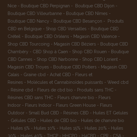
Nice
-
Boutique CBD Perpignan
-
Boutique CBD Dijon
-
Boutique CBD Villeurbanne
-
Boutique CBD Nîmes
-
Boutique CBD Nancy -
Boutique CBD Besançon
-
Produits
CBD en Belgique
-
Shop CBD Versailles
-
Boutique CBD
Créteil
-
Boutique CBD Orléans
-
Magasin CBD Valence
-
Shop CBD Tourcoing
-
Magasin CBD Béziers
-
Boutique CBD
Chambéry
-
CBD Shop à Caen
-
Shop CBD Rouen
-
Boutique
CBD Cannes
-
Shop CBD Narbonne
-
Shop CBD Lorient
-
Magasin CBD Troyes
-
Boutique CBD Poitiers
-
Magasin CBD
Calais
-
Graine cbd
-
Achat CBD
-
Fleurs et
Resines
-
Molécules et Cannabinoïdes puissants
-
Weed cbd
-
Résine cbd
-
Fleurs de cbd bio
-
Produits sans THC
-
Résines CBD sans THC
-
Fleurs chanvre bio
-
Fleurs
Indoor
-
Fleurs Indoor
-
Fleurs Green House
-
Fleurs
Outdoor
-
Small Bud CBD
-
Résines CBD
-
Huiles ET Gelules
-
Gélules CBD
-
Huiles de CBD bio
-
Huiles de chanvre bio
-
Huiles 5%
-
Huiles 10%
-
Huiles 15%
-
Huiles 20%
-
Huiles
30%
-
Huiles 40%
-
THCP
-
HHCPO
-
H4CBD
-
CPR
-
CSA
-