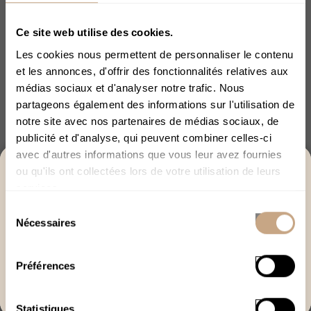
Alison Juin
6906
Ce site web utilise des cookies.
Vous bossez depuis chez vous, mais entre les réunions
Les cookies nous permettent de personnaliser le contenu
en visioconférence, les notifications qui s’enchaînent et la
et les annonces, d'offrir des fonctionnalités relatives aux
difficulté à poser des limites entre vie privée et
médias sociaux et d'analyser notre trafic. Nous
professionnelle, la concentration part en vrille !
partageons également des informations sur l'utilisation de
Impossible de rester focus plus de dix minutes sans jeter
notre site avec nos partenaires de médias sociaux, de
un œil au téléphone ou penser à tout ce qui traîne à faire
publicité et d'analyse, qui peuvent combiner celles-ci
à la maison. Et le stress ? Toujours là, tapis en fond, prêt
avec d'autres informations que vous leur avez fournies
ACCÈS RÉSERVÉ AUX +18
à surgir à la moindre pression d’un employeur exigeant
ou qu'ils ont collectées lors de votre utilisation de leurs
services.
Merci de bien vouloir confirmer votre âge afin de
Lire la suite
Sélection
poursuivre.
Nécessaires
du
J’ai plus de 18 ans
consentement
Préférences
Quitter
Statistiques