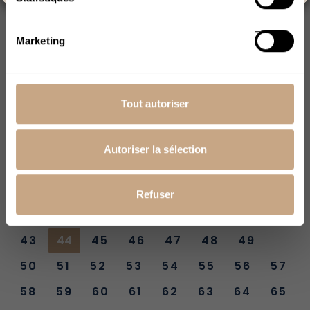
Explorer avec l'IA :
ChatGPT
Perplexity
Marketing
Claude
Tout autoriser
1
2
3
4
5
6
7
8
9
10
11
12
13
14
15
16
17
18
Autoriser la sélection
19
20
21
22
23
24
25
26
27
28
29
30
31
32
33
34
Refuser
35
36
37
38
39
40
41
42
43
44
45
46
47
48
49
50
51
52
53
54
55
56
57
58
59
60
61
62
63
64
65