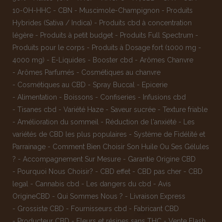
10-OH-HHC
-
CBN
-
Muscimole-Champignon
-
Produits
Hybrides (Sativa / Indica)
-
Produits cbd à concentration
légère
-
Produits à petit budget
-
Produits Full Spectrum
-
Produits pour le corps
-
Produits à Dosage fort (1000 mg -
4000 mg)
-
E-Liquides
-
Booster cbd
-
Arômes Chanvre
-
Arômes Parfumés
-
Cosmétiques au chanvre
-
Cosmétiques au CBD
-
Spray Buccal
-
Epicerie
-
Alimentation
-
Boissons
-
Confiseries
-
Infusions cbd
-
Tisanes cbd
-
Variété Haze
-
Saveur sucrée
-
Texture friable
-
Amélioration du sommeil
-
Réduction de l'anxiété
-
Les
variétés de CBD les plus populaires
-
Système de Fidélité et
Parrainage
-
Comment Bien Choisir Son Huile Ou Ses Gélules
?
-
Accompagnement Sur Mesure
-
Garantie Origine CBD
-
Pourquoi Nous Choisir?
-
CBD effet
-
CBD pas cher
-
CBD
legal
-
Cannabis cbd
-
Les dangers du cbd
-
Avis
OrigineCBD
-
Qui Sommes Nous ?
-
Livraison Express
-
Grossiste CBD
-
Fournisseurs cbd
-
Fabricant CBD
-
Producteur CBD
-
Fleurs et résines sans THC
-
Vente Flash