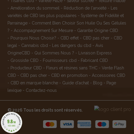
-
Tisanes cbd
-
Variété Haze
-
Saveur sucrée
-
Texture friable
-
Amélioration du sommeil
-
Réduction de l'anxiété
-
Les
variétés de CBD les plus populaires
-
Système de Fidélité et
Parrainage
-
Comment Bien Choisir Son Huile Ou Ses Gélules
?
-
Accompagnement Sur Mesure
-
Garantie Origine CBD
-
Pourquoi Nous Choisir?
-
CBD effet
-
CBD pas cher
-
CBD
legal
-
Cannabis cbd
-
Les dangers du cbd
-
Avis
OrigineCBD
-
Qui Sommes Nous ?
-
Livraison Express
-
Grossiste CBD
-
Fournisseurs cbd
-
Fabricant CBD
-
Producteur CBD
-
Fleurs et résines sans THC
-
Vente Flash
CBD
-
CBD pas cher
-
CBD en promotion
-
Accessoires CBD
-
CBD en marque blanche
-
Guide d'achat
-
Blog
-
Page
lexique
-
Contactez-nous
© 2026 Tous les droits sont réservés.
9.8
/10
1572 AVIS