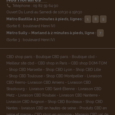
Téléphone : 09 82 59 64 90
Ouvert Du Lundi au Samedi de 10h30 à 19h30
Métro Bastille à 3 minutes à pieds, lignes :
1
8
5
(Sortie 6 : boulevard Henri IV)
Métro Sully – Morland à 2 minutes à pieds, ligne :
7
(Sortie 3 : boulevard Henri IV)
CBD shop paris
-
Boutique CBD paris
-
Boutique cbd
-
Meilleur site cbd
-
CBD shop in Paris
-
CBD shop DOM-TOM
-
Shop CBD Marseille
-
Shop CBD Lyon
-
Shop CBD Lille
-
Shop CBD Toulouse
-
Shop CBD Montpellier
-
Livraison
CBD Reims
-
Livraison CBD Amiens
-
Livraison CBD
Strasbourg
-
Livraison CBD Saint-Étienne
-
Livraison CBD
Metz
-
Livraison CBD Roubaix
-
Livraison CBD Nanterre
-
Livraison CBD Avignon
-
Shop CBD Bordeaux
-
Shop CBD
Nantes
-
livraison CBD en hautes-de seine
-
Produits CBD en
seine et marne
-
CBD shop en essonne
-
Magasin CBD val de