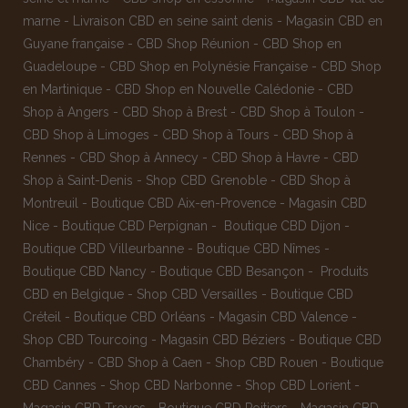
marne
-
Livraison CBD en seine saint denis
-
Magasin CBD en
Guyane française
-
CBD Shop Réunion
-
CBD Shop en
Guadeloupe
-
CBD Shop en Polynésie Française
-
CBD Shop
en Martinique
-
CBD Shop en Nouvelle Calédonie
-
CBD
Shop à Angers
-
CBD Shop à Brest
-
CBD Shop à Toulon
-
CBD Shop à Limoges
-
CBD Shop à Tours
-
CBD Shop à
Rennes
-
CBD Shop à Annecy
-
CBD Shop à Havre
-
CBD
Shop à Saint-Denis
-
Shop CBD Grenoble
-
CBD Shop à
Montreuil
-
Boutique CBD Aix-en-Provence
-
Magasin CBD
Nice
-
Boutique CBD Perpignan
-
Boutique CBD Dijon
-
Boutique CBD Villeurbanne
-
Boutique CBD Nîmes
-
Boutique CBD Nancy -
Boutique CBD Besançon
-
Produits
CBD en Belgique
-
Shop CBD Versailles
-
Boutique CBD
Créteil
-
Boutique CBD Orléans
-
Magasin CBD Valence
-
Shop CBD Tourcoing
-
Magasin CBD Béziers
-
Boutique CBD
Chambéry
-
CBD Shop à Caen
-
Shop CBD Rouen
-
Boutique
CBD Cannes
-
Shop CBD Narbonne
-
Shop CBD Lorient
-