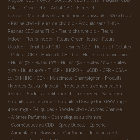
Magasin CBD Troyes
-
Boutique CBD Poitiers
-
Magasin CBD
Calais
-
Graine cbd
-
Achat CBD
-
Fleurs et
Resines
-
Molécules et Cannabinoïdes puissants
-
Weed cbd
-
Résine cbd
-
Fleurs de cbd bio
-
Produits sans THC
-
Résines CBD sans THC
-
Fleurs chanvre bio
-
Fleurs
Indoor
-
Fleurs Indoor
-
Fleurs Green House
-
Fleurs
Outdoor
-
Small Bud CBD
-
Résines CBD
-
Huiles ET Gelules
-
Gélules CBD
-
Huiles de CBD bio
-
Huiles de chanvre bio
-
Huiles 5%
-
Huiles 10%
-
Huiles 15%
-
Huiles 20%
-
Huiles
30%
-
Huiles 40%
-
THCP
-
HHCPO
-
H4CBD
-
CPR
-
CSA
-
10-OH-HHC
-
CBN
-
Muscimole-Champignon
-
Produits
Hybrides (Sativa / Indica)
-
Produits cbd à concentration
légère
-
Produits à petit budget
-
Produits Full Spectrum
-
Produits pour le corps
-
Produits à Dosage fort (1000 mg -
4000 mg)
-
E-Liquides
-
Booster cbd
-
Arômes Chanvre
-
Arômes Parfumés
-
Cosmétiques au chanvre
-
Cosmétiques au CBD
-
Spray Buccal
-
Epicerie
-
Alimentation
-
Boissons
-
Confiseries
-
Infusions cbd