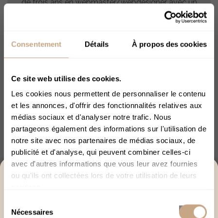
de trois ans en webmaster/webdesigner avec un
apprentissage autodidacte du SEO, de la
rédaction web et de l’optimisation éditoriale.
Consentement
Détails
À propos des cookies
Ce site web utilise des cookies.
Explorer avec l'IA :
ChatGPT
Perplexity
Les cookies nous permettent de personnaliser le contenu
et les annonces, d'offrir des fonctionnalités relatives aux
Claude
médias sociaux et d'analyser notre trafic. Nous
partageons également des informations sur l'utilisation de
notre site avec nos partenaires de médias sociaux, de
Article précédent
Article suivant
publicité et d'analyse, qui peuvent combiner celles-ci
avec d'autres informations que vous leur avez fournies
ACCÈS RÉSERVÉ AUX +18
ou qu'ils ont collectées lors de votre utilisation de leurs
services.
Merci de bien vouloir confirmer votre âge afin de
Rechercher dans le blog
Sélection
poursuivre.
Nécessaires
du