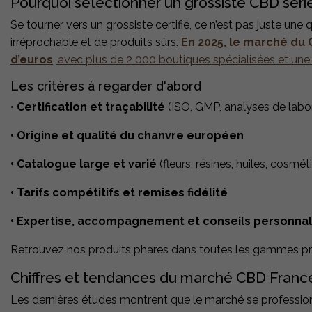
Pourquoi sélectionner un grossiste CBD sér
Se tourner vers un grossiste certifié, ce n’est pas juste une 
irréprochable et de produits sûrs.
En 2025, le marché du 
d’euros
, avec plus de 2 000 boutiques spécialisées et un
Les critères à regarder d'abord
•
Certification et traçabilité
(ISO, GMP, analyses de labo
• Origine et qualité du chanvre européen
• Catalogue large et varié
(fleurs, résines, huiles, cosmét
• Tarifs compétitifs et remises fidélité
• Expertise, accompagnement et conseils personnal
Retrouvez nos produits phares dans toutes les gammes pre
Chiffres et tendances du marché CBD Franc
Les dernières études montrent que le marché se profession