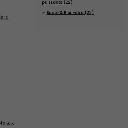
puissants (22)
Santé & Bien-être (22)
iard
pte aux