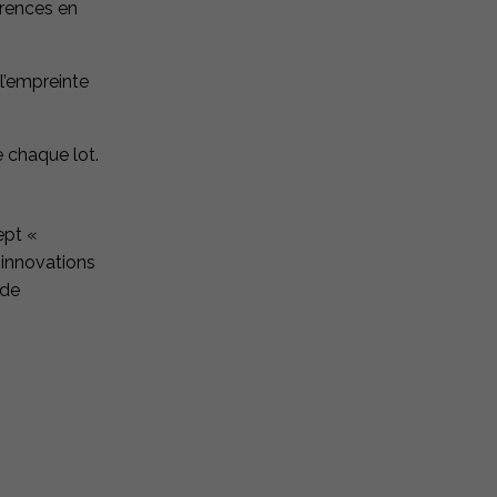
érences en
 l’empreinte
de chaque lot.
ept «
 innovations
 de