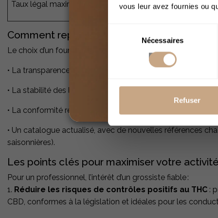
Taux légal maximal THC
0,3%
vous leur avez fournies ou qu'
Sélection
Comment repérer un grossiste CBD de confi
Nécessaires
du
Le choix d’un fournisseur se fait sur :
consentement
• La transparence (certificats accessibles, origine claire des
• La stabilité des livraisons (régularité d’approvisionnement, 
Refuser
• La conformité réglementaire (tests, taux de THC sous la
• Un catalogue actualisé, avec de nouvelles références cha
saisonnières).
Les points clés pour maximiser votre activit
Pour un professionnel, l’intérêt d’un grossiste fiable
:
1.
Réduire les risques de contrôles positifs au THC
: 
CBD, conformes à la législation et idéales pour les conduc