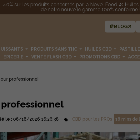
 -40% sur les produits concernés par la Novel Food 🌿 Huiles, p
de notre nouvelle gamme 100% conforme ! 
BLOG
PUISSANTS
PRODUITS SANS THC
HUILES CBD
PASTILL
EPICERIE
VENTE FLASH CBD
PROMOTIONS CBD
ACCE
pour professionnel
 professionnel
ié le :
06/18/2026 16:26:38
CBD pour les PROs
18 mins de 