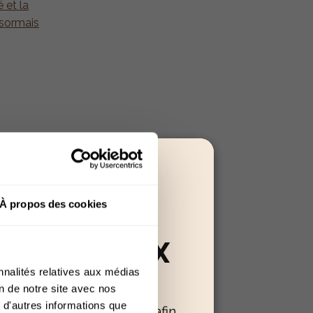
 et la
ésormais
À propos des cookies
RÉSERVÉ AUX
nnalités relatives aux médias
+18
on de notre site avec nos
 d'autres informations que
oir confirmer votre âge afin