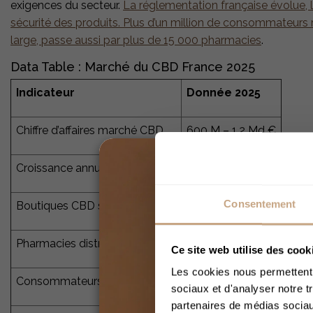
exigences du secteur.
La réglementation française évolue, l
sécurité des produits. Plus d’un million de consommateurs 
large, passe aussi par plus de 15 000 pharmacies
.
Data Table : Marché du CBD France 2025
Indicateur
Donnée 2025
Chiffre d’affaires marché CBD
600 M – 1,2 Md €
Croissance annuelle
15% à 50%
Consentement
Boutiques CBD spécialisées
Plus de 2 000
Pharmacies distribuant du CBD
Plus de 15 000
Ce site web utilise des cook
Les cookies nous permettent d
Consommateurs réguliers
Plus d’1 million
sociaux et d'analyser notre t
partenaires de médias sociaux