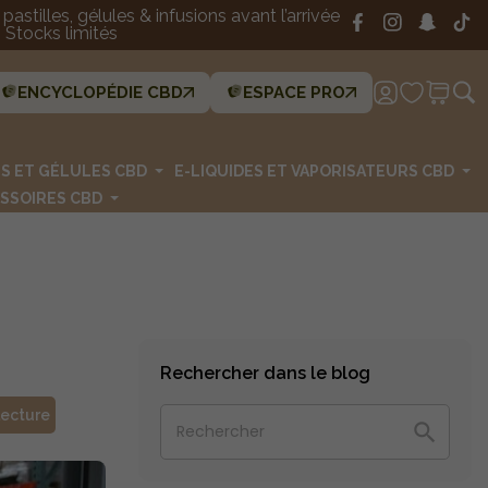
astilles, gélules & infusions avant l’arrivée
Stocks limités
ENCYCLOPÉDIE CBD
ESPACE PRO
ES ET GÉLULES CBD
E-LIQUIDES ET VAPORISATEURS CBD
SSOIRES CBD
Rechercher dans le blog
lecture
