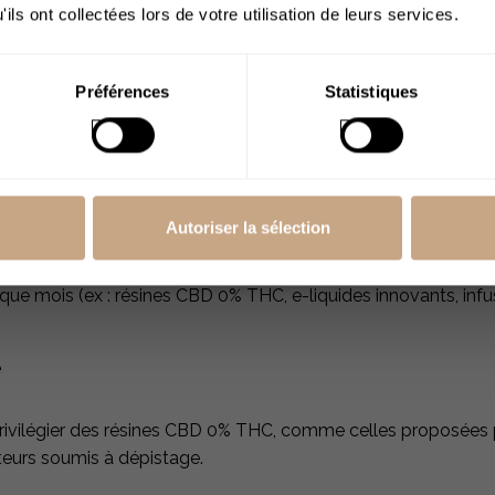
ils ont collectées lors de votre utilisation de leurs services.
de
J’ai plus de 18
ance ?
ans
Préférences
Statistiques
 cultures)
livraison rapide, service client réactif)
Autoriser la sélection
 barre légale, conformité avec les normes ISO et GMP)
que mois (ex : résines CBD 0% THC, e-liquides innovants, infu
é
privilégier des résines CBD 0% THC, comme celles proposées 
teurs soumis à dépistage.