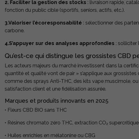
2. Faciliter la gestion des stocks
: livraison rapide, ca
fonction du public cible (sportifs, seniors, actifs, etc.).
3.Valoriser l’écoresponsabilité
: sélectionner des parten
carbone.
4.S’appuyer sur des analyses approfondies
: sollicite
Qu’est-ce qui distingue les grossistes CBD p
Les acteurs majeurs du marché investissent dans la certificat
quantité et qualité vont de pair » s’applique aux grossiste
comme des sprays Anti-THC, des kits vape muscimole, ou
satisfaction client et une fidélisation assurée.
Marques et produits innovants en 2025
• Fleurs CBD BIO sans THC
• Résines chromato zéro THC, extraction CO₂ supercritique
• Huiles enrichies en mélatonine ou CBG