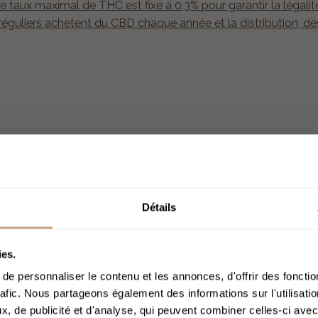
e taux maximal de THC est fixé à 0,3% pour garantir la légalité
réguliers achètent du CBD chaque année et la distribution, d
Détails
ACCÈS 
ies.
e personnaliser le contenu et les annonces, d'offrir des fonctio
rafic. Nous partageons également des informations sur l'utilisati
, de publicité et d'analyse, qui peuvent combiner celles-ci avec
Merci de bien voul