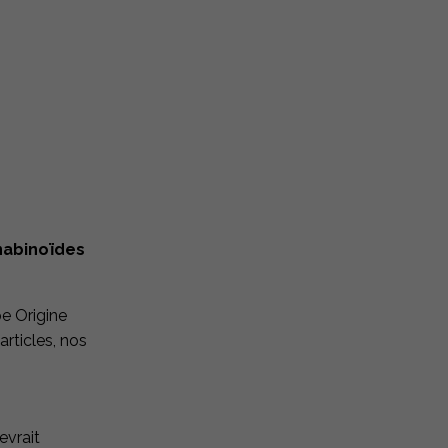
nnabinoïdes
pe Origine
articles, nos
evrait