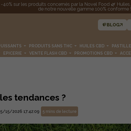
 -40% sur les produits concernés par la Novel Food 🌿 Huiles, p
de notre nouvelle gamme 100% conforme ! 
BLOG
PUISSANTS
PRODUITS SANS THC
HUILES CBD
PASTILL
EPICERIE
VENTE FLASH CBD
PROMOTIONS CBD
ACCE
 les tendances ?
5/15/2026 17:42:09
5 mins de lecture