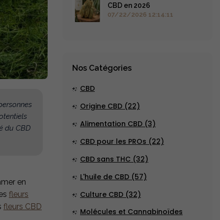
CBD en 2026
07/22/2026 12:14:11
Nos Catégories
CBD
 personnes
Origine CBD (22)
otentiels
Alimentation CBD (3)
hé du CBD
CBD pour les PROs (22)
CBD sans THC (32)
L'huile de CBD (57)
ommer en
des
fleurs
Culture CBD (32)
s
fleurs CBD
Molécules et Cannabinoïdes