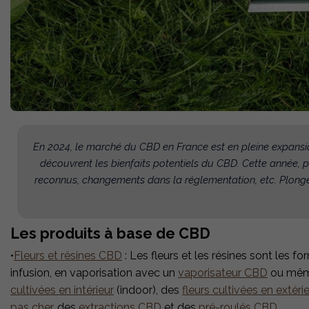
En 2024, le marché du CBD en France est en pleine expansion
découvrent les bienfaits potentiels du CBD. Cette année, 
reconnus, changements dans la réglementation, etc. Plong
Les produits à base de CBD
•
Fleurs et résines CBD
: Les fleurs et les résines sont le
infusion, en vaporisation avec un
vaporisateur CBD
ou même
cultivées en intérieur
(indoor), des
fleurs cultivées en extéri
pas cher
, des
extractions CBD
et des
pré-roulés CBD
.