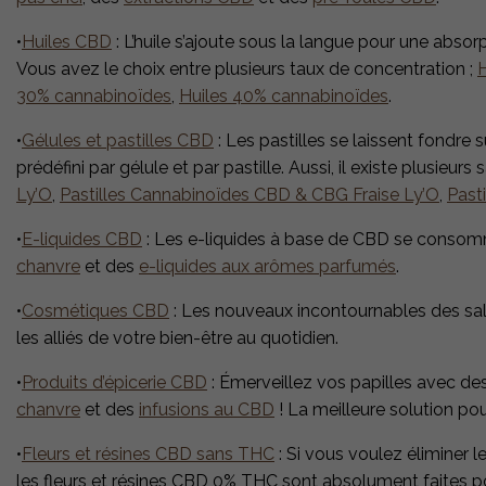
•
Huiles CBD
: L’huile s’ajoute sous la langue pour une absorpt
Vous avez le choix entre plusieurs taux de concentration ;
30% cannabinoïdes
,
Huiles 40% cannabinoïdes
.
•
Gélules et pastilles CBD
: Les pastilles se laissent fondre 
prédéfini par gélule et par pastille. Aussi, il existe plusieurs
Ly’O
,
Pastilles Cannabinoïdes CBD & CBG Fraise Ly’O
,
Past
•
E-liquides CBD
: Les e-liquides à base de CBD se conso
chanvre
et des
e-liquides aux arômes parfumés
.
•
Cosmétiques CBD
: Les nouveaux incontournables des sal
les alliés de votre bien-être au quotidien.
•
Produits d’épicerie CBD
: Émerveillez vos papilles avec de
chanvre
et des
infusions au CBD
! La meilleure solution pour
•
Fleurs et résines CBD sans THC
: Si vous voulez éliminer le
les fleurs et résines CBD 0% THC sont absolument faites p