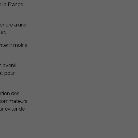
e la France
pondre à une
s​.
ntenir moins
 avenir
et pour
ation des
onsommateurs
r éviter de