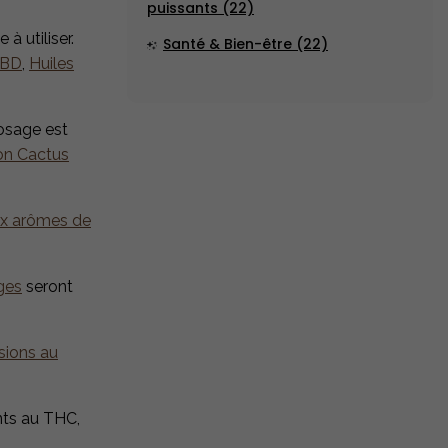
puissants (22)
à utiliser.
Santé & Bien-être (22)
CBD
,
Huiles
dosage est
on Cactus
ux arômes de
ges
seront
sions au
ants au THC,