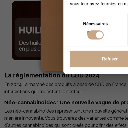
vous leur avez fournies ou qu'
Sélection
Nécessaires
du
consentement
Refuser
La réglementation du CBD 2024
En 2024, le marché des produits à base de CBD en France
interdictions qui impactent le secteur.
Néo-cannabinoïdes : Une nouvelle vague de pr
Les néo-cannabinoïdes représentent une nouvelle générati
manière innovante. Vous trouverez des variantes comme l
d'autres cannabinoïdes qui sont créés pour offrir des effets