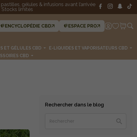
astilles, gélules & infusions avant l’arrivée
Stocks limités
ENCYCLOPÉDIE CBD
ESPACE PRO
ES ET GÉLULES CBD
E-LIQUIDES ET VAPORISATEURS CBD
SSOIRES CBD
Rechercher dans le blog
