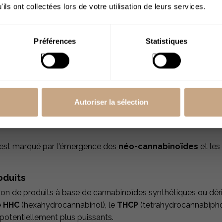
ils ont collectées lors de votre utilisation de leurs services.
de
J’ai plus de 18
ans
Préférences
Statistiques
Autoriser la sélection
 est marqué par l'émergence des
néo-cannabinoïdes
et les
oduits
on de produits à base de cannabinoïdes synthétiques ou dér
e
HHC
(hexahydrocannabinol), le
THCP
(tetrahydrocannabipho
 potentiellement plus puissants.