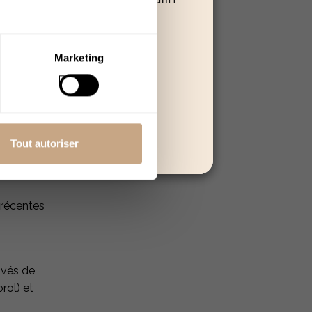
 poursuivre.
Quitter
Marketing
Tout autoriser
 récentes
ivés de
rol) et