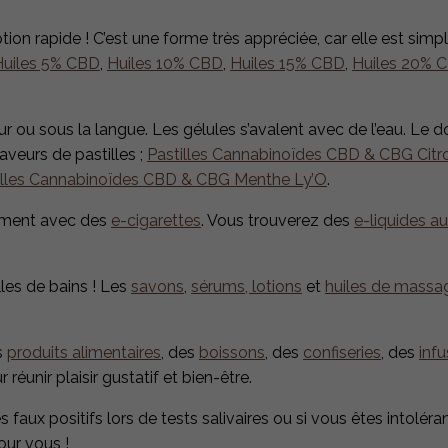
ion rapide ! C’est une forme très appréciée, car elle est simple 
Huiles 5% CBD
,
Huiles 10% CBD
,
Huiles 15% CBD
,
Huiles 20% 
sur ou sous la langue. Les gélules s’avalent avec de l’eau. Le 
 saveurs de pastilles ;
Pastilles Cannabinoïdes CBD & CBG Citr
illes Cannabinoïdes CBD & CBG Menthe Ly’O
.
mment avec des
e-cigarettes
. Vous trouverez des
e-liquides a
les de bains ! Les
savons
,
sérums
, lotions
et
huiles de massa
s
produits alimentaires
, des
boissons
, des
confiseries
, des
infu
 réunir plaisir gustatif et bien-être.
s faux positifs lors de tests salivaires ou si vous êtes intolér
our vous !