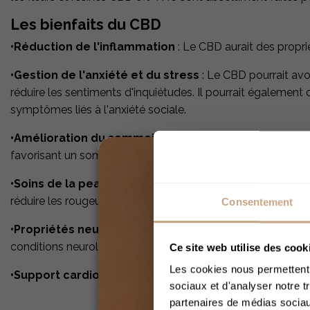
Les bienfaits du CBD
•Réduction de l'inflammation
: Le CBD aurait des proprié
•Gestion de l'anxiété et du stress
: Le CBD pourrait avoir
réduire les sentiments d'inquiétudes. Il pourrait également d
symptômes liés à l'anxiété sociale​.
•Amélioration du sommeil
: Le CBD aurait la capacité d’
favorisant un sommeil plus profond.
•Soins de la peau
: Le CBD pourrait réguler la production
réduire les rougeurs ainsi que les gonflements.
Consentement
•Propriétés neuroprotectrices
: Le CBD pourrait proté
conditions neurologiques.
Ce site web utilise des cook
Les cookies nous permettent d
•Support cardiovasculaire
: Le CBD pourrait réduire la pr
sociaux et d'analyser notre t
partenaires de médias sociaux