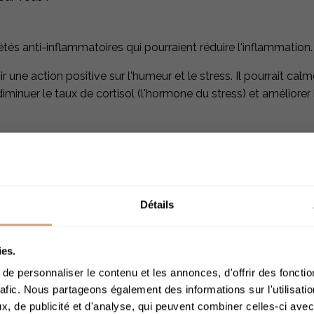
tés anti-inflammatoires qui pourraient réduire l'inflammation.
 une action positive sur l'humeur et le stress. Il pourrait calme
iminuer le taux de cortisol (l'hormone du stress) et améliorer 
améliorer la qualité du sommeil en réduisant les réveils noctu
 de sébum et possèderait des propriétés anti-inflammatoires q
Détails
ger le cerveau des dommages et améliorer les symptômes de
ACCÈS 
ies.
e personnaliser le contenu et les annonces, d'offrir des fonctio
ession artérielle et améliorer la circulation sanguine.
rafic. Nous partageons également des informations sur l'utilisati
, de publicité et d'analyse, qui peuvent combiner celles-ci avec
Merci de bien voul