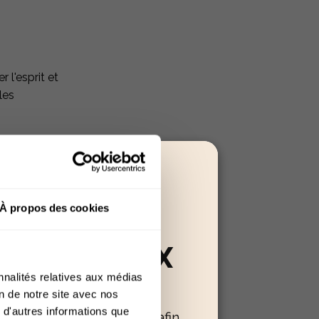
r l'esprit et
les
rnes et en
ui pourraient
À propos des cookies
 certaines
RÉSERVÉ AUX
nnalités relatives aux médias
+18
on de notre site avec nos
 d'autres informations que
oir confirmer votre âge afin