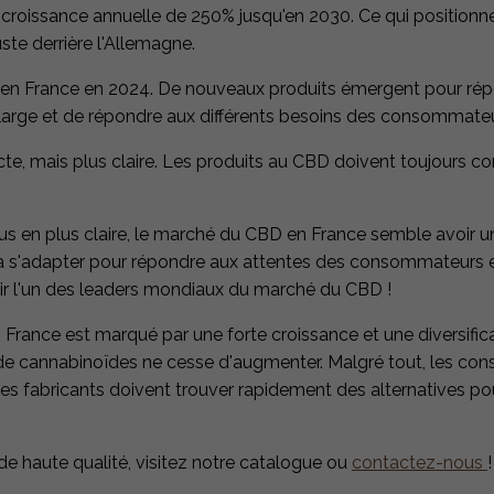
 croissance annuelle de 250% jusqu'en 2030. Ce qui positionn
e derrière l'Allemagne​.
D en France en 2024. De nouveaux produits émergent pour ré
 large et de répondre aux différents besoins des consommateur
e, mais plus claire. Les produits au CBD doivent toujours co
 en plus claire, le marché du CBD en France semble avoir un
t à s'adapter pour répondre aux attentes des consommateurs 
nir l'un des leaders mondiaux du marché du CBD​ !
France est marqué par une forte croissance et une diversific
 de cannabinoïdes ne cesse d'augmenter. Malgré tout, les c
es fabricants doivent trouver rapidement des alternatives pou
de haute qualité, visitez notre catalogue ou
contactez-nous
!