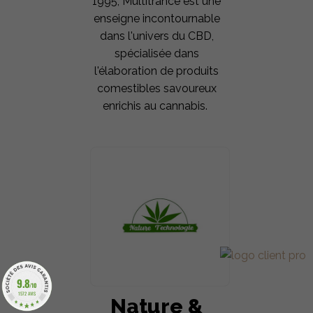
1995, Multitrance est une
enseigne incontournable
dans l'univers du CBD,
spécialisée dans
l'élaboration de produits
comestibles savoureux
enrichis au cannabis.
9.8
/10
1572 AVIS
Nature &