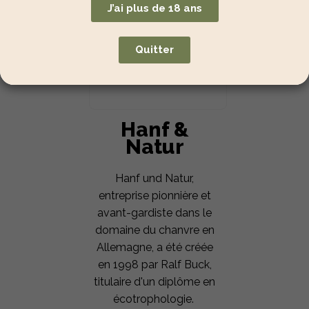
J’ai plus de 18 ans
Quitter
Hanf &
Natur
Hanf und Natur,
entreprise pionnière et
avant-gardiste dans le
domaine du chanvre en
Allemagne, a été créée
en 1998 par Ralf Buck,
titulaire d'un diplôme en
écotrophologie.