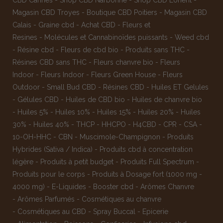
CBD Cannes
-
Shop CBD Narbonne
-
Shop CBD Lorient
-
Magasin CBD Troyes
-
Boutique CBD Poitiers
-
Magasin CBD
Calais
-
Graine cbd
-
Achat CBD
-
Fleurs et
Resines
-
Molécules et Cannabinoïdes puissants
-
Weed cbd
-
Résine cbd
-
Fleurs de cbd bio
-
Produits sans THC
-
Résines CBD sans THC
-
Fleurs chanvre bio
-
Fleurs
Indoor
-
Fleurs Indoor
-
Fleurs Green House
-
Fleurs
Outdoor
-
Small Bud CBD
-
Résines CBD
-
Huiles ET Gelules
-
Gélules CBD
-
Huiles de CBD bio
-
Huiles de chanvre bio
-
Huiles 5%
-
Huiles 10%
-
Huiles 15%
-
Huiles 20%
-
Huiles
30%
-
Huiles 40%
-
THCP
-
HHCPO
-
H4CBD
-
CPR
-
CSA
-
10-OH-HHC
-
CBN
-
Muscimole-Champignon
-
Produits
Hybrides (Sativa / Indica)
-
Produits cbd à concentration
légère
-
Produits à petit budget
-
Produits Full Spectrum
-
Produits pour le corps
-
Produits à Dosage fort (1000 mg -
4000 mg)
-
E-Liquides
-
Booster cbd
-
Arômes Chanvre
-
Arômes Parfumés
-
Cosmétiques au chanvre
-
Cosmétiques au CBD
-
Spray Buccal
-
Epicerie