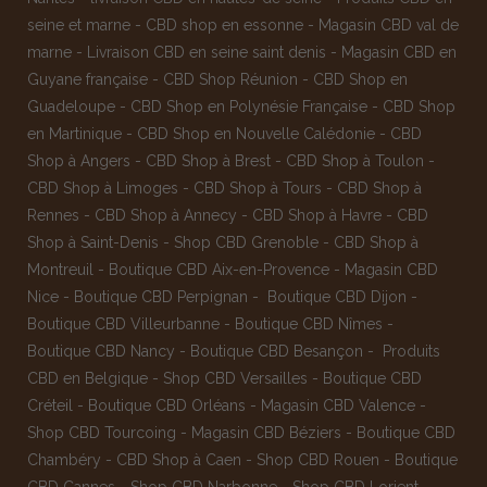
seine et marne
-
CBD shop en essonne
-
Magasin CBD val de
marne
-
Livraison CBD en seine saint denis
-
Magasin CBD en
Guyane française
-
CBD Shop Réunion
-
CBD Shop en
Guadeloupe
-
CBD Shop en Polynésie Française
-
CBD Shop
en Martinique
-
CBD Shop en Nouvelle Calédonie
-
CBD
Shop à Angers
-
CBD Shop à Brest
-
CBD Shop à Toulon
-
CBD Shop à Limoges
-
CBD Shop à Tours
-
CBD Shop à
Rennes
-
CBD Shop à Annecy
-
CBD Shop à Havre
-
CBD
Shop à Saint-Denis
-
Shop CBD Grenoble
-
CBD Shop à
Montreuil
-
Boutique CBD Aix-en-Provence
-
Magasin CBD
Nice
-
Boutique CBD Perpignan
-
Boutique CBD Dijon
-
Boutique CBD Villeurbanne
-
Boutique CBD Nîmes
-
Boutique CBD Nancy -
Boutique CBD Besançon
-
Produits
CBD en Belgique
-
Shop CBD Versailles
-
Boutique CBD
Créteil
-
Boutique CBD Orléans
-
Magasin CBD Valence
-
Shop CBD Tourcoing
-
Magasin CBD Béziers
-
Boutique CBD
Chambéry
-
CBD Shop à Caen
-
Shop CBD Rouen
-
Boutique