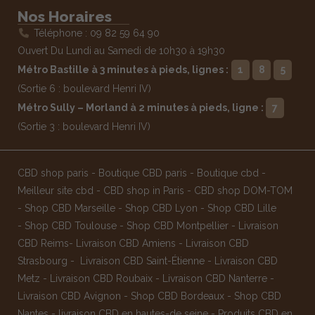
Nos Horaires
Téléphone : 09 82 59 64 90
Ouvert Du Lundi au Samedi de 10h30 à 19h30
Métro Bastille à 3 minutes à pieds, lignes :
1
8
5
(Sortie 6 : boulevard Henri IV)
Métro Sully – Morland à 2 minutes à pieds, ligne :
7
(Sortie 3 : boulevard Henri IV)
CBD shop paris
-
Boutique CBD paris
-
Boutique cbd
-
Meilleur site cbd
-
CBD shop in Paris
-
CBD shop DOM-TOM
-
Shop CBD Marseille
-
Shop CBD Lyon
-
Shop CBD Lille
-
Shop CBD Toulouse
-
Shop CBD Montpellier
-
Livraison
CBD Reims
-
Livraison CBD Amiens
-
Livraison CBD
Strasbourg
-
Livraison CBD Saint-Étienne
-
Livraison CBD
Metz
-
Livraison CBD Roubaix
-
Livraison CBD Nanterre
-
Livraison CBD Avignon
-
Shop CBD Bordeaux
-
Shop CBD
Nantes
-
livraison CBD en hautes-de seine
-
Produits CBD en