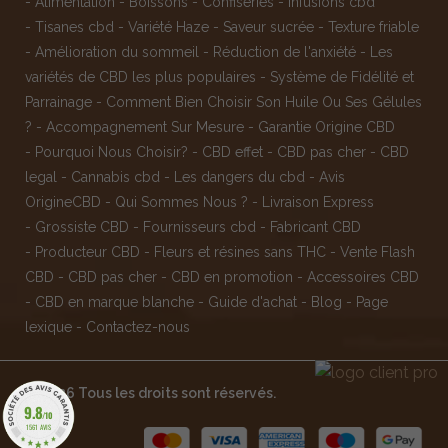
-
Alimentation
-
Boissons
-
Confiseries
-
Infusions cbd
-
Tisanes cbd
-
Variété Haze
-
Saveur sucrée
-
Texture friable
-
Amélioration du sommeil
-
Réduction de l'anxiété
-
Les
variétés de CBD les plus populaires
-
Système de Fidélité et
Parrainage
-
Comment Bien Choisir Son Huile Ou Ses Gélules
?
-
Accompagnement Sur Mesure
-
Garantie Origine CBD
-
Pourquoi Nous Choisir?
-
CBD effet
-
CBD pas cher
-
CBD
legal
-
Cannabis cbd
-
Les dangers du cbd
-
Avis
OrigineCBD
-
Qui Sommes Nous ?
-
Livraison Express
-
Grossiste CBD
-
Fournisseurs cbd
-
Fabricant CBD
-
Producteur CBD
-
Fleurs et résines sans THC
-
Vente Flash
CBD
-
CBD pas cher
-
CBD en promotion
-
Accessoires CBD
-
CBD en marque blanche
-
Guide d'achat
-
Blog
-
Page
lexique
-
Contactez-nous
© 2026 Tous les droits sont réservés.
9.8
/10
1561 AVIS