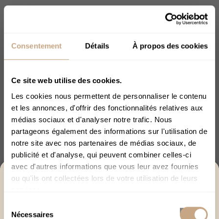
Affichage 1-2 de 2 article(s)
Consentement
Détails
À propos des cookies

Retour en haut
Ce site web utilise des cookies.
Filtrer par
Les cookies nous permettent de personnaliser le contenu
et les annonces, d'offrir des fonctionnalités relatives aux
médias sociaux et d'analyser notre trafic. Nous
AUTRES CATÉGORIES
partageons également des informations sur l'utilisation de
notre site avec nos partenaires de médias sociaux, de
Fleurs et Résines CBD
publicité et d'analyse, qui peuvent combiner celles-ci
Huiles CBD
avec d'autres informations que vous leur avez fournies
ACCÈS RÉSERVÉ AUX +18
ou qu'ils ont collectées lors de votre utilisation de leurs
E-liquides et Vaporisateurs CBD
services.
Merci de bien vouloir confirmer votre âge afin de
Cosmétiques
Sélection
poursuivre.
Epicerie
Nécessaires
du