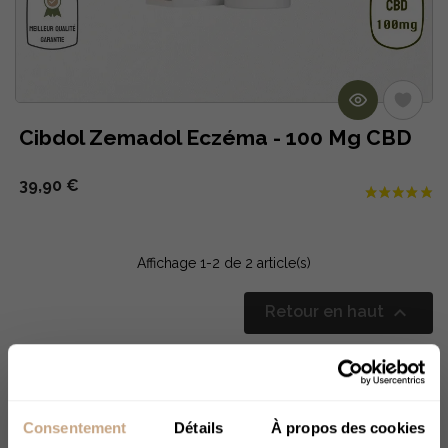
Cibdol Zemadol Eczéma - 100 Mg CBD
39,90 €
Affichage 1-2 de 2 article(s)

Retour en haut
Filtrer par
Consentement
Détails
À propos des cookies