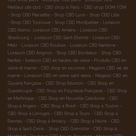
Meilleur site cbd
-
CBD shop in Paris
-
CBD shop DOM-TOM
-
Shop CBD Marseille
-
Shop CBD Lyon
-
Shop CBD Lille
-
Shop CBD Toulouse
-
Shop CBD Montpellier
-
Livraison
CBD Reims
-
Livraison CBD Amiens
-
Livraison CBD
Strasbourg
-
Livraison CBD Saint-Étienne
-
Livraison CBD
Metz
-
Livraison CBD Roubaix
-
Livraison CBD Nanterre
-
Livraison CBD Avignon
-
Shop CBD Bordeaux
-
Shop CBD
Nantes
-
livraison CBD en hautes-de seine
-
Produits CBD en
seine et marne
-
CBD shop en essonne
-
Magasin CBD val de
marne
-
Livraison CBD en seine saint denis
-
Magasin CBD en
Guyane française
-
CBD Shop Réunion
-
CBD Shop en
Guadeloupe
-
CBD Shop en Polynésie Française
-
CBD Shop
en Martinique
-
CBD Shop en Nouvelle Calédonie
-
CBD
Shop à Angers
-
CBD Shop à Brest
-
CBD Shop à Toulon
-
CBD Shop à Limoges
-
CBD Shop à Tours
-
CBD Shop à
Rennes
-
CBD Shop à Annecy
-
CBD Shop à Havre
-
CBD
Shop à Saint-Denis
-
Shop CBD Grenoble
-
CBD Shop à