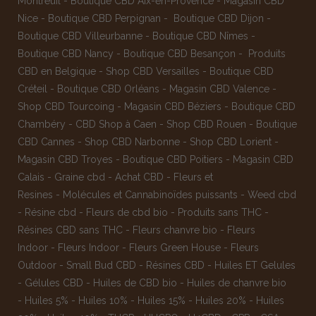
Montreuil
-
Boutique CBD Aix-en-Provence
-
Magasin CBD
Nice
-
Boutique CBD Perpignan
-
Boutique CBD Dijon
-
Boutique CBD Villeurbanne
-
Boutique CBD Nîmes
-
Boutique CBD Nancy -
Boutique CBD Besançon
-
Produits
CBD en Belgique
-
Shop CBD Versailles
-
Boutique CBD
Créteil
-
Boutique CBD Orléans
-
Magasin CBD Valence
-
Shop CBD Tourcoing
-
Magasin CBD Béziers
-
Boutique CBD
Chambéry
-
CBD Shop à Caen
-
Shop CBD Rouen
-
Boutique
CBD Cannes
-
Shop CBD Narbonne
-
Shop CBD Lorient
-
Magasin CBD Troyes
-
Boutique CBD Poitiers
-
Magasin CBD
Calais
-
Graine cbd
-
Achat CBD
-
Fleurs et
Resines
-
Molécules et Cannabinoïdes puissants
-
Weed cbd
-
Résine cbd
-
Fleurs de cbd bio
-
Produits sans THC
-
Résines CBD sans THC
-
Fleurs chanvre bio
-
Fleurs
Indoor
-
Fleurs Indoor
-
Fleurs Green House
-
Fleurs
Outdoor
-
Small Bud CBD
-
Résines CBD
-
Huiles ET Gelules
-
Gélules CBD
-
Huiles de CBD bio
-
Huiles de chanvre bio
-
Huiles 5%
-
Huiles 10%
-
Huiles 15%
-
Huiles 20%
-
Huiles