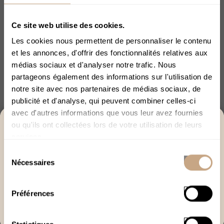
AUTRES CATÉGORIES
Ce site web utilise des cookies.
Fleurs et Résines CBD
Les cookies nous permettent de personnaliser le contenu
Huiles CBD
et les annonces, d'offrir des fonctionnalités relatives aux
E-liquides et Vaporisateurs CBD
médias sociaux et d'analyser notre trafic. Nous
partageons également des informations sur l'utilisation de
Cosmétiques
notre site avec nos partenaires de médias sociaux, de
Epicerie
publicité et d'analyse, qui peuvent combiner celles-ci
Pastilles et Gélules CBD
avec d'autres informations que vous leur avez fournies
ACCÈS RÉSERVÉ AUX +18
ou qu'ils ont collectées lors de votre utilisation de leurs
Promotions CBD
services.
Merci de bien vouloir confirmer votre âge afin de
Accessoires CBD
Sélection
poursuivre.
Vente Flash CBD
Nécessaires
du
J’ai plus de 18 ans
consentement
Molécules et Cannabinoïdes puissants
Préférences
Produits sans THC
Quitter