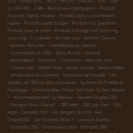
30%
-
Huiles 40%
-
THCP
-
HHCPO
-
H4CBD
-
CPR
-
CSA
-
10-OH-HHC
-
CBN
-
Muscimole-Champignon
-
Produits
Hybrides (Sativa / Indica)
-
Produits cbd à concentration
légère
-
Produits à petit budget
-
Produits Full Spectrum
-
Produits pour le corps
-
Produits à Dosage fort (1000 mg -
4000 mg)
-
E-Liquides
-
Booster cbd
-
Arômes Chanvre
-
Arômes Parfumés
-
Cosmétiques au chanvre
-
Cosmétiques au CBD
-
Spray Buccal
-
Epicerie
-
Alimentation
-
Boissons
-
Confiseries
-
Infusions cbd
-
Tisanes cbd
-
Variété Haze
-
Saveur sucrée
-
Texture friable
-
Amélioration du sommeil
-
Réduction de l'anxiété
-
Les
variétés de CBD les plus populaires
-
Système de Fidélité et
Parrainage
-
Comment Bien Choisir Son Huile Ou Ses Gélules
?
-
Accompagnement Sur Mesure
-
Garantie Origine CBD
-
Pourquoi Nous Choisir?
-
CBD effet
-
CBD pas cher
-
CBD
legal
-
Cannabis cbd
-
Les dangers du cbd
-
Avis
OrigineCBD
-
Qui Sommes Nous ?
-
Livraison Express
-
Grossiste CBD
-
Fournisseurs cbd
-
Fabricant CBD