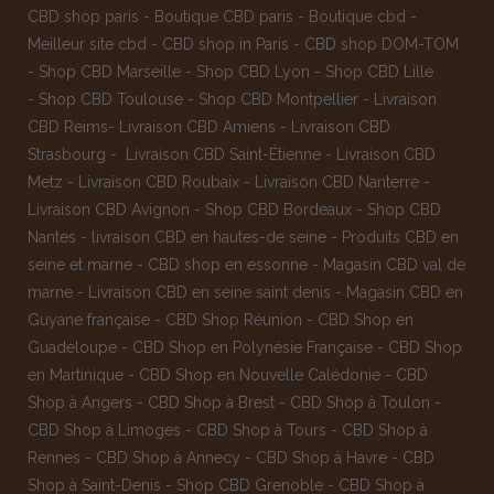
CBD shop paris
-
Boutique CBD paris
-
Boutique cbd
-
Meilleur site cbd
-
CBD shop in Paris
-
CBD shop DOM-TOM
-
Shop CBD Marseille
-
Shop CBD Lyon
-
Shop CBD Lille
-
Shop CBD Toulouse
-
Shop CBD Montpellier
-
Livraison
CBD Reims
-
Livraison CBD Amiens
-
Livraison CBD
Strasbourg
-
Livraison CBD Saint-Étienne
-
Livraison CBD
Metz
-
Livraison CBD Roubaix
-
Livraison CBD Nanterre
-
Livraison CBD Avignon
-
Shop CBD Bordeaux
-
Shop CBD
Nantes
-
livraison CBD en hautes-de seine
-
Produits CBD en
seine et marne
-
CBD shop en essonne
-
Magasin CBD val de
marne
-
Livraison CBD en seine saint denis
-
Magasin CBD en
Guyane française
-
CBD Shop Réunion
-
CBD Shop en
Guadeloupe
-
CBD Shop en Polynésie Française
-
CBD Shop
en Martinique
-
CBD Shop en Nouvelle Calédonie
-
CBD
Shop à Angers
-
CBD Shop à Brest
-
CBD Shop à Toulon
-
CBD Shop à Limoges
-
CBD Shop à Tours
-
CBD Shop à
Rennes
-
CBD Shop à Annecy
-
CBD Shop à Havre
-
CBD
Shop à Saint-Denis
-
Shop CBD Grenoble
-
CBD Shop à