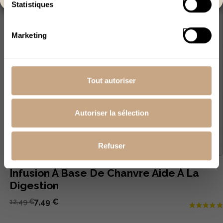
Statistiques
Marketing
Tout autoriser
Autoriser la sélection
Refuser
Infusion À Base De Chanvre Aide À La
Digestion
7,49 €
12,49 €