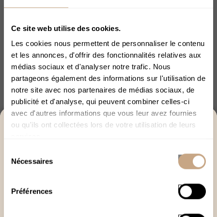
Ne laissez pas ce produit à la portée des enfants.
Ce site web utilise des cookies.
Conservez-le dans un endroit de préférence frais et sec.
Les cookies nous permettent de personnaliser le contenu
Ce produit n'est pas un médicament et ne peut en aucun
et les annonces, d'offrir des fonctionnalités relatives aux
cas se substituer à un traitement médical.
médias sociaux et d'analyser notre trafic. Nous
partageons également des informations sur l'utilisation de
Pour plus d'information nous vous conseillons de
notre site avec nos partenaires de médias sociaux, de
demander l’avis de votre médecin.
publicité et d'analyse, qui peuvent combiner celles-ci
avec d'autres informations que vous leur avez fournies
ACCÈS RÉSERVÉ AUX +18
Les autres clients ont commandé ces
ou qu'ils ont collectées lors de votre utilisation de leurs
produits
services.
Merci de bien vouloir confirmer votre âge afin de
Sélection
poursuivre.
Nécessaires
du
J’ai plus de 18 ans
consentement
Préférences
Quitter