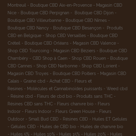
Montreuil
-
Boutique CBD Aix-en-Provence
-
Magasin CBD
Nice
-
Boutique CBD Perpignan
-
Boutique CBD Dijon
-
Boutique CBD Villeurbanne
-
Boutique CBD Nîmes
-
Boutique CBD Nancy -
Boutique CBD Besançon
-
Produits
CBD en Belgique
-
Shop CBD Versailles
-
Boutique CBD
Créteil
-
Boutique CBD Orléans
-
Magasin CBD Valence
-
Shop CBD Tourcoing
-
Magasin CBD Béziers
-
Boutique CBD
Chambéry
-
CBD Shop à Caen
-
Shop CBD Rouen
-
Boutique
CBD Cannes
-
Shop CBD Narbonne
-
Shop CBD Lorient
-
Magasin CBD Troyes
-
Boutique CBD Poitiers
-
Magasin CBD
Calais
-
Graine cbd
-
Achat CBD
-
Fleurs et
Resines
-
Molécules et Cannabinoïdes puissants
-
Weed cbd
-
Résine cbd
-
Fleurs de cbd bio
-
Produits sans THC
-
Résines CBD sans THC
-
Fleurs chanvre bio
-
Fleurs
Indoor
-
Fleurs Indoor
-
Fleurs Green House
-
Fleurs
Outdoor
-
Small Bud CBD
-
Résines CBD
-
Huiles ET Gelules
-
Gélules CBD
-
Huiles de CBD bio
-
Huiles de chanvre bio
-
Huiles 5%
-
Huiles 10%
-
Huiles 15%
-
Huiles 20%
-
Huiles