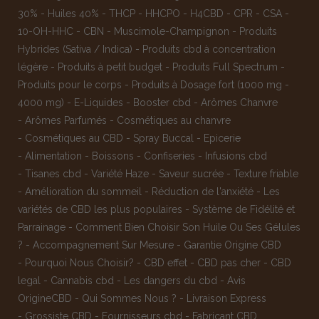
30%
-
Huiles 40%
-
THCP
-
HHCPO
-
H4CBD
-
CPR
-
CSA
-
10-OH-HHC
-
CBN
-
Muscimole-Champignon
-
Produits
Hybrides (Sativa / Indica)
-
Produits cbd à concentration
légère
-
Produits à petit budget
-
Produits Full Spectrum
-
Produits pour le corps
-
Produits à Dosage fort (1000 mg -
4000 mg)
-
E-Liquides
-
Booster cbd
-
Arômes Chanvre
-
Arômes Parfumés
-
Cosmétiques au chanvre
-
Cosmétiques au CBD
-
Spray Buccal
-
Epicerie
-
Alimentation
-
Boissons
-
Confiseries
-
Infusions cbd
-
Tisanes cbd
-
Variété Haze
-
Saveur sucrée
-
Texture friable
-
Amélioration du sommeil
-
Réduction de l'anxiété
-
Les
variétés de CBD les plus populaires
-
Système de Fidélité et
Parrainage
-
Comment Bien Choisir Son Huile Ou Ses Gélules
?
-
Accompagnement Sur Mesure
-
Garantie Origine CBD
-
Pourquoi Nous Choisir?
-
CBD effet
-
CBD pas cher
-
CBD
legal
-
Cannabis cbd
-
Les dangers du cbd
-
Avis
OrigineCBD
-
Qui Sommes Nous ?
-
Livraison Express
-
Grossiste CBD
-
Fournisseurs cbd
-
Fabricant CBD