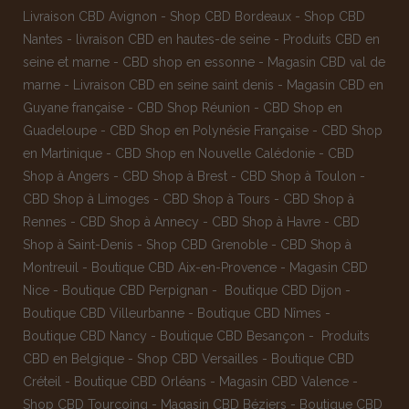
Livraison CBD Avignon
-
Shop CBD Bordeaux
-
Shop CBD
Nantes
-
livraison CBD en hautes-de seine
-
Produits CBD en
seine et marne
-
CBD shop en essonne
-
Magasin CBD val de
marne
-
Livraison CBD en seine saint denis
-
Magasin CBD en
Guyane française
-
CBD Shop Réunion
-
CBD Shop en
Guadeloupe
-
CBD Shop en Polynésie Française
-
CBD Shop
en Martinique
-
CBD Shop en Nouvelle Calédonie
-
CBD
Shop à Angers
-
CBD Shop à Brest
-
CBD Shop à Toulon
-
CBD Shop à Limoges
-
CBD Shop à Tours
-
CBD Shop à
Rennes
-
CBD Shop à Annecy
-
CBD Shop à Havre
-
CBD
Shop à Saint-Denis
-
Shop CBD Grenoble
-
CBD Shop à
Montreuil
-
Boutique CBD Aix-en-Provence
-
Magasin CBD
Nice
-
Boutique CBD Perpignan
-
Boutique CBD Dijon
-
Boutique CBD Villeurbanne
-
Boutique CBD Nîmes
-
Boutique CBD Nancy -
Boutique CBD Besançon
-
Produits
CBD en Belgique
-
Shop CBD Versailles
-
Boutique CBD
Créteil
-
Boutique CBD Orléans
-
Magasin CBD Valence
-
Shop CBD Tourcoing
-
Magasin CBD Béziers
-
Boutique CBD