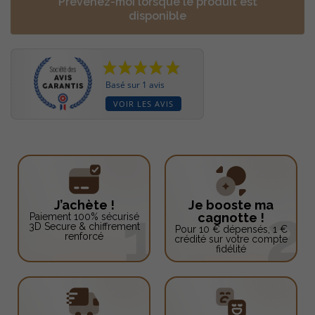
Prévenez-moi lorsque le produit est
disponible
Basé sur 1 avis
VOIR LES AVIS
J’achète !
Je booste ma
cagnotte !
Paiement 100% sécurisé
3D Secure & chiffrement
Pour 10 € dépensés, 1 €
renforcé
crédité sur votre compte
fidélité