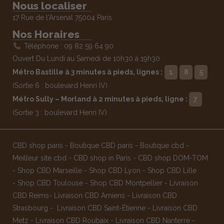
Nous localiser
17 Rue de l'Arsenal 75004 Paris
Nos Horaires
Téléphone : 09 82 59 64 90
Ouvert Du Lundi au Samedi de 10h30 à 19h30
Métro Bastille à 3 minutes à pieds, lignes :
1
8
5
(Sortie 6 : boulevard Henri IV)
Métro Sully – Morland à 2 minutes à pieds, ligne :
7
(Sortie 3 : boulevard Henri IV)
CBD shop paris
-
Boutique CBD paris
-
Boutique cbd
-
Meilleur site cbd
-
CBD shop in Paris
-
CBD shop DOM-TOM
-
Shop CBD Marseille
-
Shop CBD Lyon
-
Shop CBD Lille
-
Shop CBD Toulouse
-
Shop CBD Montpellier
-
Livraison
CBD Reims
-
Livraison CBD Amiens
-
Livraison CBD
Strasbourg
-
Livraison CBD Saint-Étienne
-
Livraison CBD
Metz
-
Livraison CBD Roubaix
-
Livraison CBD Nanterre
-