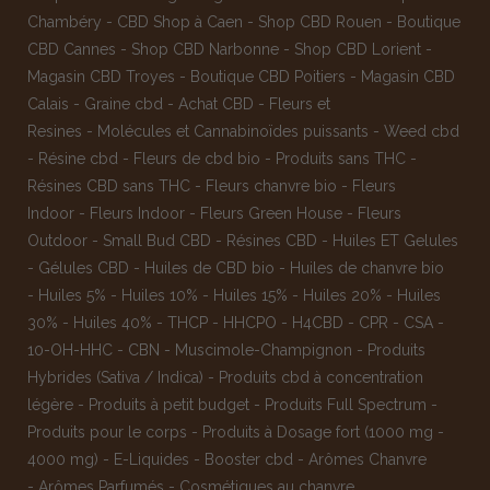
Chambéry
-
CBD Shop à Caen
-
Shop CBD Rouen
-
Boutique
CBD Cannes
-
Shop CBD Narbonne
-
Shop CBD Lorient
-
Magasin CBD Troyes
-
Boutique CBD Poitiers
-
Magasin CBD
Calais
-
Graine cbd
-
Achat CBD
-
Fleurs et
Resines
-
Molécules et Cannabinoïdes puissants
-
Weed cbd
-
Résine cbd
-
Fleurs de cbd bio
-
Produits sans THC
-
Résines CBD sans THC
-
Fleurs chanvre bio
-
Fleurs
Indoor
-
Fleurs Indoor
-
Fleurs Green House
-
Fleurs
Outdoor
-
Small Bud CBD
-
Résines CBD
-
Huiles ET Gelules
-
Gélules CBD
-
Huiles de CBD bio
-
Huiles de chanvre bio
-
Huiles 5%
-
Huiles 10%
-
Huiles 15%
-
Huiles 20%
-
Huiles
30%
-
Huiles 40%
-
THCP
-
HHCPO
-
H4CBD
-
CPR
-
CSA
-
10-OH-HHC
-
CBN
-
Muscimole-Champignon
-
Produits
Hybrides (Sativa / Indica)
-
Produits cbd à concentration
légère
-
Produits à petit budget
-
Produits Full Spectrum
-
Produits pour le corps
-
Produits à Dosage fort (1000 mg -
4000 mg)
-
E-Liquides
-
Booster cbd
-
Arômes Chanvre
-
Arômes Parfumés
-
Cosmétiques au chanvre