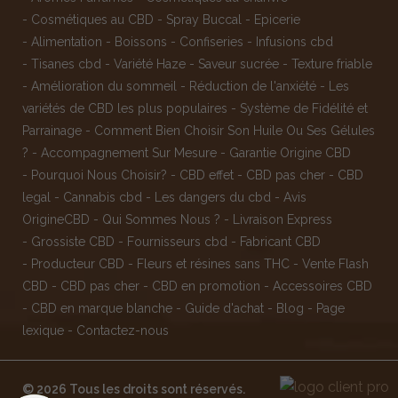
-
Cosmétiques au CBD
-
Spray Buccal
-
Epicerie
-
Alimentation
-
Boissons
-
Confiseries
-
Infusions cbd
-
Tisanes cbd
-
Variété Haze
-
Saveur sucrée
-
Texture friable
-
Amélioration du sommeil
-
Réduction de l'anxiété
-
Les
variétés de CBD les plus populaires
-
Système de Fidélité et
Parrainage
-
Comment Bien Choisir Son Huile Ou Ses Gélules
?
-
Accompagnement Sur Mesure
-
Garantie Origine CBD
-
Pourquoi Nous Choisir?
-
CBD effet
-
CBD pas cher
-
CBD
legal
-
Cannabis cbd
-
Les dangers du cbd
-
Avis
OrigineCBD
-
Qui Sommes Nous ?
-
Livraison Express
-
Grossiste CBD
-
Fournisseurs cbd
-
Fabricant CBD
-
Producteur CBD
-
Fleurs et résines sans THC
-
Vente Flash
CBD
-
CBD pas cher
-
CBD en promotion
-
Accessoires CBD
-
CBD en marque blanche
-
Guide d'achat
-
Blog
-
Page
lexique
-
Contactez-nous
© 2026 Tous les droits sont réservés.