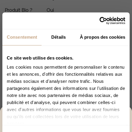
Produit Bio ?
Oui
Consommation
2 à 3 infusions par jour à tout
conseillée
moment de la journée
Consentement
Détails
À propos des cookies
Conseil de préparation
: Pour profiter pleinement des
bienfaits de cette infusion nous vous conseillons
Ce site web utilise des cookies.
d'ajouter un corps gras (lait entier par exemple) dans
Les cookies nous permettent de personnaliser le contenu
votre préparation.
et les annonces, d'offrir des fonctionnalités relatives aux
Ce produit ne doit pas être fumé.
médias sociaux et d'analyser notre trafic. Nous
partageons également des informations sur l'utilisation de
Ne laissez pas ce produit à la portée des enfants.
notre site avec nos partenaires de médias sociaux, de
publicité et d'analyse, qui peuvent combiner celles-ci
Conservez-le dans un endroit de préférence frais et sec.
avec d'autres informations que vous leur avez fournies
ACCÈS RÉSERVÉ AUX +18
ou qu'ils ont collectées lors de votre utilisation de leurs
Ce produit n'est pas un médicament et ne peut en aucun
services.
cas se substituer à un traitement médical. Pour plus
Merci de bien vouloir confirmer votre âge afin de