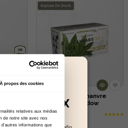
Rupture De Stock
À propos des cookies
indow
Thé À Base De Chanvre
RÉSERVÉ AUX
ns THC)
Saveur White Widow
nnalités relatives aux médias
6,50 €
+18
on de notre site avec nos
 d'autres informations que
oir confirmer votre âge afin