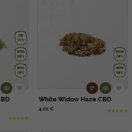
CBD
White Widow Haze CBD
4.00 €