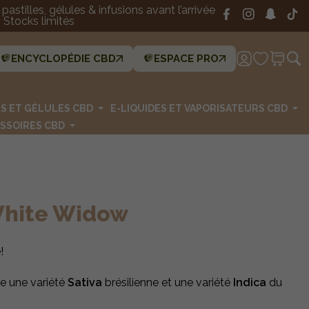
astilles, gélules & infusions avant l’arrivée
Stocks limités
ENCYCLOPÉDIE CBD
ESPACE PRO
ES ET GÉLULES CBD
E-LIQUIDES ET VAPORISATEURS CBD
SSOIRES CBD
 White Widow
e!
re une variété
Sativa
brésilienne et une variété
Indica
du