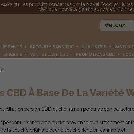
 -40% sur les produits concernés par la Novel Food 🌿 Huiles, p
de notre nouvelle gamme 100% conforme ! 
BLOG
PUISSANTS
PRODUITS SANS THC
HUILES CBD
PASTILL
EPICERIE
VENTE FLASH CBD
PROMOTIONS CBD
ACCE
ow
s CBD À Base De La Variété
ourd’hui en version CBD et elle n’a rien perdu de son caractèr
ependant, il semblerait qu’elle provienne d’un croisement ent
tre la souche originale et une souche riche en cannabidiol.