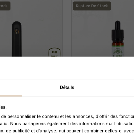
tock
Rupture De Stock
Détails
e Électronique CPR
E-Liquide White W
ACCÈS 
able 80% CPR...
100mg 1 % CBD (Sa
ies.
e personnaliser le contenu et les annonces, d'offrir des fonctio
5,00 €
25,99 €
rafic. Nous partageons également des informations sur l'utilisati
, de publicité et d'analyse, qui peuvent combiner celles-ci avec
Merci de bien voul