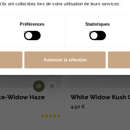
ils ont collectées lors de votre utilisation de leurs services.
de
tock
Rupture De Stock
J’ai plus de 18
ans
Préférences
Statistiques
Autoriser la sélection
ite-Widow Haze
White Widow Kush
4.50 €