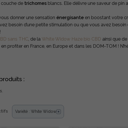
e couche de
trichomes
blancs. Elle délivre une saveur de pin 
t vous donner une sensation
énergisante
en boostant votre cré
s avez besoin d’une petite stimulation ou que vous avez besoin 
!
CBD sans THC
, de la
White Widow Haze bio CBD
ainsi que de
 en profiter en France, en Europe et dans les DOM-TOM ! N’hési
produits :
s.
ctifs
Variété : White Widow