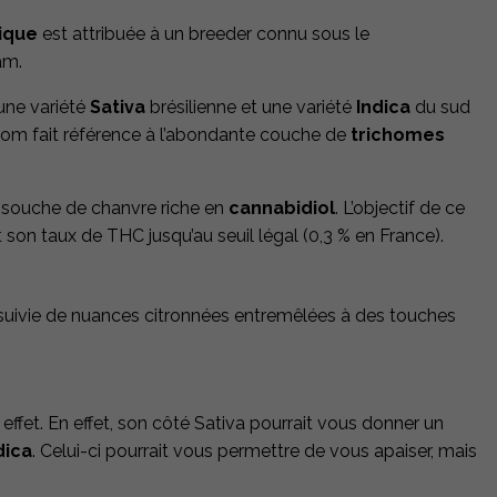
ique
est attribuée à un breeder connu sous le
am.
une variété
Sativa
brésilienne et une variété
Indica
du sud
 nom fait référence à l’abondante couche de
trichomes
e souche de chanvre riche en
cannabidiol
. L’objectif de ce
 son taux de THC jusqu’au seuil légal (0,3 % en France).
t suivie de nuances citronnées entremêlées à des touches
e effet. En effet, son côté Sativa pourrait vous donner un
dica
. Celui-ci pourrait vous permettre de vous apaiser, mais