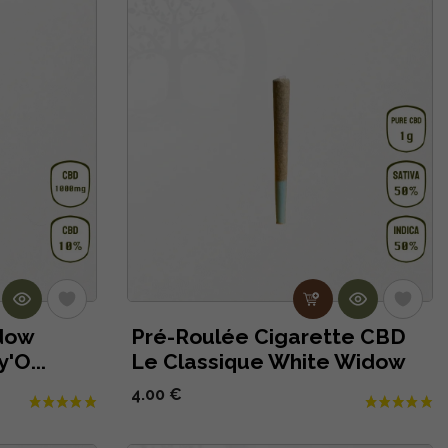
dow
Pré-Roulée Cigarette CBD
'O...
Le Classique White Widow
4.00 €