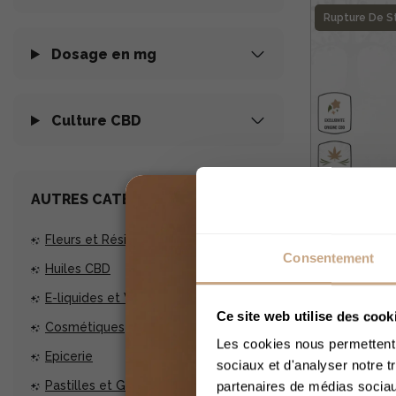
Rupture De S
Dosage en mg
Culture CBD
AUTRES CATÉGORIES
Fleurs et Résines CBD
Consentement
Huiles CBD
Cigarett
E-liquides et Vaporisateurs CBD
Recharge
Ce site web utilise des cook
Cosmétiques
Les cookies nous permettent d
24,90 €
Epicerie
sociaux et d'analyser notre t
partenaires de médias sociaux
Pastilles et Gélules CBD