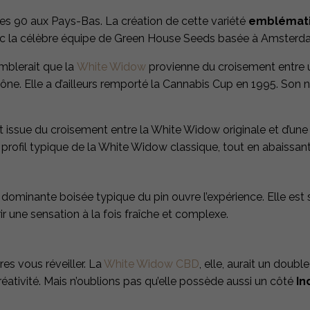
ées 90 aux Pays-Bas. La création de cette variété
emblémat
vec la célèbre équipe de Green House Seeds basée à Amsterd
emblerait que la
White Widow
provienne du croisement entre 
ône. Elle a d’ailleurs remporté la Cannabis Cup en 1995. Son
st issue du croisement entre la White Widow originale et d’un
 profil typique de la White Widow classique, tout en abaissant
e dominante boisée typique du pin ouvre l’expérience. Elle es
frir une sensation à la fois fraîche et complexe.
res vous réveiller. La
White Widow CBD
, elle, aurait un doubl
réativité. Mais n’oublions pas qu’elle possède aussi un côté
In