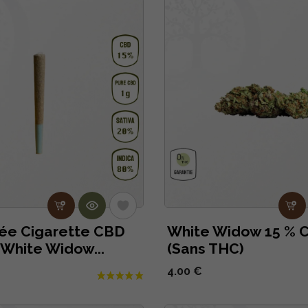
ée Cigarette CBD
White Widow 15 % 
 White Widow...
(Sans THC)
4.00 €