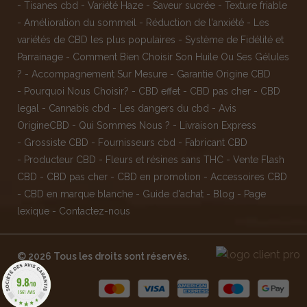
-
Tisanes cbd
-
Variété Haze
-
Saveur sucrée
-
Texture friable
-
Amélioration du sommeil
-
Réduction de l'anxiété
-
Les
variétés de CBD les plus populaires
-
Système de Fidélité et
Parrainage
-
Comment Bien Choisir Son Huile Ou Ses Gélules
?
-
Accompagnement Sur Mesure
-
Garantie Origine CBD
-
Pourquoi Nous Choisir?
-
CBD effet
-
CBD pas cher
-
CBD
legal
-
Cannabis cbd
-
Les dangers du cbd
-
Avis
OrigineCBD
-
Qui Sommes Nous ?
-
Livraison Express
-
Grossiste CBD
-
Fournisseurs cbd
-
Fabricant CBD
-
Producteur CBD
-
Fleurs et résines sans THC
-
Vente Flash
CBD
-
CBD pas cher
-
CBD en promotion
-
Accessoires CBD
-
CBD en marque blanche
-
Guide d'achat
-
Blog
-
Page
lexique
-
Contactez-nous
© 2026 Tous les droits sont réservés.
9.8
/10
1561 AVIS