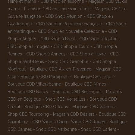
seine et marne
-
CBD shop en essonne
-
Magasin CBD val de
marne
-
Livraison CBD en seine saint denis
-
Magasin CBD en
Guyane française
-
CBD Shop Réunion
-
CBD Shop en
Guadeloupe
-
CBD Shop en Polynésie Française
-
CBD Shop
en Martinique
-
CBD Shop en Nouvelle Calédonie
-
CBD
Shop à Angers
-
CBD Shop à Brest
-
CBD Shop à Toulon
-
CBD Shop à Limoges
-
CBD Shop à Tours
-
CBD Shop à
Rennes
-
CBD Shop à Annecy
-
CBD Shop à Havre
-
CBD
Shop à Saint-Denis
-
Shop CBD Grenoble
-
CBD Shop à
Montreuil
-
Boutique CBD Aix-en-Provence
-
Magasin CBD
Nice
-
Boutique CBD Perpignan
-
Boutique CBD Dijon
-
Boutique CBD Villeurbanne
-
Boutique CBD Nîmes
-
Boutique CBD Nancy -
Boutique CBD Besançon
-
Produits
CBD en Belgique
-
Shop CBD Versailles
-
Boutique CBD
Créteil
-
Boutique CBD Orléans
-
Magasin CBD Valence
-
Shop CBD Tourcoing
-
Magasin CBD Béziers
-
Boutique CBD
Chambéry
-
CBD Shop à Caen
-
Shop CBD Rouen
-
Boutique
CBD Cannes
-
Shop CBD Narbonne
-
Shop CBD Lorient
-