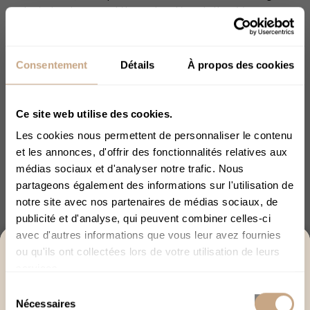
poivré viendra compléter votre dégustation. Vous
apprécierez aussi sa délicate
odeur boisée
au cours de
votre expérience. Impossible d'être déçu par le AK-47
CBD !
Consentement
Détails
À propos des cookies
Modes de consommation conseillés :
-
Infusion
: Dans une eau frémissante (l'eau bouillante
Ce site web utilise des cookies.
détruit les principes actifs), ajoutez vos fleurs émiettées
Les cookies nous permettent de personnaliser le contenu
dans une boule à thé ou dans l'infuseur de votre choix.
et les annonces, d'offrir des fonctionnalités relatives aux
Pour plus d'efficacité, ajoutez un corps gras (du lait
médias sociaux et d'analyser notre trafic. Nous
végétal, du miel, du lait entier...). Laissez ensuite infuser
partageons également des informations sur l'utilisation de
pendant environ 30 minutes.
notre site avec nos partenaires de médias sociaux, de
publicité et d'analyse, qui peuvent combiner celles-ci
-
Ingestion
: Ajoutez quelques herbes dans vos
avec d'autres informations que vous leur avez fournies
préparations alimentaires afin d'apporter de nouvelles
ACCÈS RÉSERVÉ AUX +18
ou qu'ils ont collectées lors de votre utilisation de leurs
saveurs à vos plats !
services.
Merci de bien vouloir confirmer votre âge afin de
Sélection
-
Vaporisation
: Avec le matériel adapté, vous pouvez
poursuivre.
Nécessaires
du
vaporiser les fleurs de CBD. Découvrez notre