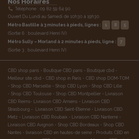
Nos Horaires
Téléphone : 09 82 59 64 90
Ouvert Du Lundi au Samedi de 10h30 à 19h30
Métro Bastille à 3 minutes à pieds, lignes :
1
8
5
(Sortie 6 : boulevard Henri IV)
Métro Sully – Morland à 2 minutes à pieds, ligne :
7
(Sortie 3 : boulevard Henri IV)
CBD shop paris
-
Boutique CBD paris
-
Boutique cbd
-
Meilleur site cbd
-
CBD shop in Paris
-
CBD shop DOM-TOM
-
Shop CBD Marseille
-
Shop CBD Lyon
-
Shop CBD Lille
-
Shop CBD Toulouse
-
Shop CBD Montpellier
-
Livraison
CBD Reims
-
Livraison CBD Amiens
-
Livraison CBD
Strasbourg
-
Livraison CBD Saint-Étienne
-
Livraison CBD
Metz
-
Livraison CBD Roubaix
-
Livraison CBD Nanterre
-
Livraison CBD Avignon
-
Shop CBD Bordeaux
-
Shop CBD
Nantes
-
livraison CBD en hautes-de seine
-
Produits CBD en