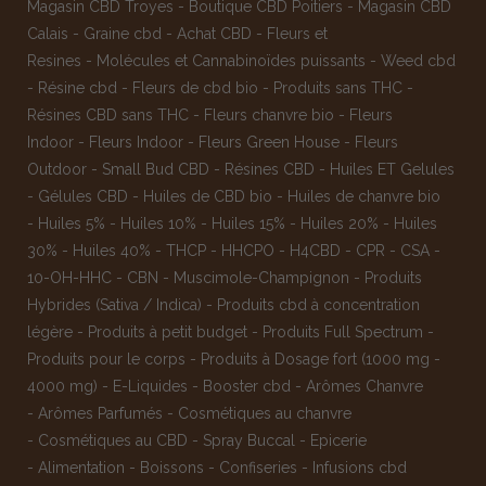
Magasin CBD Troyes
-
Boutique CBD Poitiers
-
Magasin CBD
Calais
-
Graine cbd
-
Achat CBD
-
Fleurs et
Resines
-
Molécules et Cannabinoïdes puissants
-
Weed cbd
-
Résine cbd
-
Fleurs de cbd bio
-
Produits sans THC
-
Résines CBD sans THC
-
Fleurs chanvre bio
-
Fleurs
Indoor
-
Fleurs Indoor
-
Fleurs Green House
-
Fleurs
Outdoor
-
Small Bud CBD
-
Résines CBD
-
Huiles ET Gelules
-
Gélules CBD
-
Huiles de CBD bio
-
Huiles de chanvre bio
-
Huiles 5%
-
Huiles 10%
-
Huiles 15%
-
Huiles 20%
-
Huiles
30%
-
Huiles 40%
-
THCP
-
HHCPO
-
H4CBD
-
CPR
-
CSA
-
10-OH-HHC
-
CBN
-
Muscimole-Champignon
-
Produits
Hybrides (Sativa / Indica)
-
Produits cbd à concentration
légère
-
Produits à petit budget
-
Produits Full Spectrum
-
Produits pour le corps
-
Produits à Dosage fort (1000 mg -
4000 mg)
-
E-Liquides
-
Booster cbd
-
Arômes Chanvre
-
Arômes Parfumés
-
Cosmétiques au chanvre
-
Cosmétiques au CBD
-
Spray Buccal
-
Epicerie
-
Alimentation
-
Boissons
-
Confiseries
-
Infusions cbd