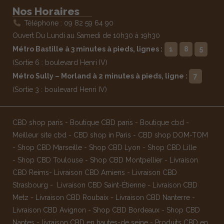
Nos Horaires
Téléphone : 09 82 59 64 90
Ouvert Du Lundi au Samedi de 10h30 à 19h30
Métro Bastille à 3 minutes à pieds, lignes :
1
8
5
(Sortie 6 : boulevard Henri IV)
Métro Sully – Morland à 2 minutes à pieds, ligne :
7
(Sortie 3 : boulevard Henri IV)
CBD shop paris
-
Boutique CBD paris
-
Boutique cbd
-
Meilleur site cbd
-
CBD shop in Paris
-
CBD shop DOM-TOM
-
Shop CBD Marseille
-
Shop CBD Lyon
-
Shop CBD Lille
-
Shop CBD Toulouse
-
Shop CBD Montpellier
-
Livraison
CBD Reims
-
Livraison CBD Amiens
-
Livraison CBD
Strasbourg
-
Livraison CBD Saint-Étienne
-
Livraison CBD
Metz
-
Livraison CBD Roubaix
-
Livraison CBD Nanterre
-
Livraison CBD Avignon
-
Shop CBD Bordeaux
-
Shop CBD
Nantes
-
livraison CBD en hautes-de seine
-
Produits CBD en