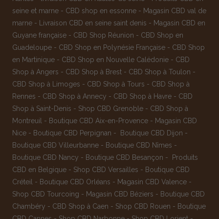
seine et marne
-
CBD shop en essonne
-
Magasin CBD val de
marne
-
Livraison CBD en seine saint denis
-
Magasin CBD en
Guyane française
-
CBD Shop Réunion
-
CBD Shop en
Guadeloupe
-
CBD Shop en Polynésie Française
-
CBD Shop
en Martinique
-
CBD Shop en Nouvelle Calédonie
-
CBD
Shop à Angers
-
CBD Shop à Brest
-
CBD Shop à Toulon
-
CBD Shop à Limoges
-
CBD Shop à Tours
-
CBD Shop à
Rennes
-
CBD Shop à Annecy
-
CBD Shop à Havre
-
CBD
Shop à Saint-Denis
-
Shop CBD Grenoble
-
CBD Shop à
Montreuil
-
Boutique CBD Aix-en-Provence
-
Magasin CBD
Nice
-
Boutique CBD Perpignan
-
Boutique CBD Dijon
-
Boutique CBD Villeurbanne
-
Boutique CBD Nîmes
-
Boutique CBD Nancy -
Boutique CBD Besançon
-
Produits
CBD en Belgique
-
Shop CBD Versailles
-
Boutique CBD
Créteil
-
Boutique CBD Orléans
-
Magasin CBD Valence
-
Shop CBD Tourcoing
-
Magasin CBD Béziers
-
Boutique CBD
Chambéry
-
CBD Shop à Caen
-
Shop CBD Rouen
-
Boutique
CBD Cannes
-
Shop CBD Narbonne
-
Shop CBD Lorient
-