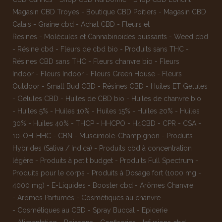
Magasin CBD Troyes
-
Boutique CBD Poitiers
-
Magasin CBD
Calais
-
Graine cbd
-
Achat CBD
-
Fleurs et
Resines
-
Molécules et Cannabinoïdes puissants
-
Weed cbd
-
Résine cbd
-
Fleurs de cbd bio
-
Produits sans THC
-
Résines CBD sans THC
-
Fleurs chanvre bio
-
Fleurs
Indoor
-
Fleurs Indoor
-
Fleurs Green House
-
Fleurs
Outdoor
-
Small Bud CBD
-
Résines CBD
-
Huiles ET Gelules
-
Gélules CBD
-
Huiles de CBD bio
-
Huiles de chanvre bio
-
Huiles 5%
-
Huiles 10%
-
Huiles 15%
-
Huiles 20%
-
Huiles
30%
-
Huiles 40%
-
THCP
-
HHCPO
-
H4CBD
-
CPR
-
CSA
-
10-OH-HHC
-
CBN
-
Muscimole-Champignon
-
Produits
Hybrides (Sativa / Indica)
-
Produits cbd à concentration
légère
-
Produits à petit budget
-
Produits Full Spectrum
-
Produits pour le corps
-
Produits à Dosage fort (1000 mg -
4000 mg)
-
E-Liquides
-
Booster cbd
-
Arômes Chanvre
-
Arômes Parfumés
-
Cosmétiques au chanvre
-
Cosmétiques au CBD
-
Spray Buccal
-
Epicerie