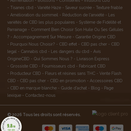
-
Alimentation
-
Boissons
-
Confiseries
-
Infusions cbd
-
Tisanes cbd
-
Variété Haze
-
Saveur sucrée
-
Texture friable
-
Amélioration du sommeil
-
Réduction de l'anxiété
-
Les
variétés de CBD les plus populaires
-
Système de Fidélité et
Parrainage
-
Comment Bien Choisir Son Huile Ou Ses Gélules
?
-
Accompagnement Sur Mesure
-
Garantie Origine CBD
-
Pourquoi Nous Choisir?
-
CBD effet
-
CBD pas cher
-
CBD
legal
-
Cannabis cbd
-
Les dangers du cbd
-
Avis
OrigineCBD
-
Qui Sommes Nous ?
-
Livraison Express
-
Grossiste CBD
-
Fournisseurs cbd
-
Fabricant CBD
-
Producteur CBD
-
Fleurs et résines sans THC
-
Vente Flash
CBD
-
CBD pas cher
-
CBD en promotion
-
Accessoires CBD
-
CBD en marque blanche
-
Guide d'achat
-
Blog
-
Page
lexique
-
Contactez-nous
© 2026 Tous les droits sont réservés.
9.8
/10
1561 AVIS