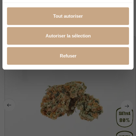
Les autres clients ont commandé ces
Tout autoriser
produits
Autoriser la sélection
Rupture De Stock
Refuser