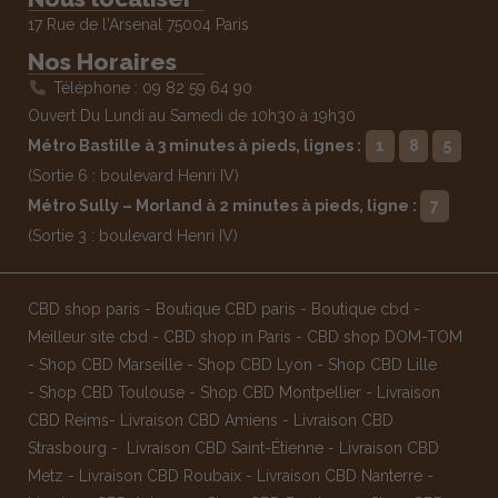
17 Rue de l'Arsenal 75004 Paris
Nos Horaires
Téléphone : 09 82 59 64 90
Ouvert Du Lundi au Samedi de 10h30 à 19h30
Métro Bastille à 3 minutes à pieds, lignes :
1
8
5
(Sortie 6 : boulevard Henri IV)
Métro Sully – Morland à 2 minutes à pieds, ligne :
7
(Sortie 3 : boulevard Henri IV)
CBD shop paris
-
Boutique CBD paris
-
Boutique cbd
-
Meilleur site cbd
-
CBD shop in Paris
-
CBD shop DOM-TOM
-
Shop CBD Marseille
-
Shop CBD Lyon
-
Shop CBD Lille
-
Shop CBD Toulouse
-
Shop CBD Montpellier
-
Livraison
CBD Reims
-
Livraison CBD Amiens
-
Livraison CBD
Strasbourg
-
Livraison CBD Saint-Étienne
-
Livraison CBD
Metz
-
Livraison CBD Roubaix
-
Livraison CBD Nanterre
-