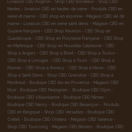
Livraison CBD Avignon
-
Shop CBD Bordeaux
-
Shop CBD
Nantes
-
livraison CBD en hautes-de seine
-
Produits CBD en
seine et marne
-
CBD shop en essonne
-
Magasin CBD val de
marne
-
Livraison CBD en seine saint denis
-
Magasin CBD en
Guyane française
-
CBD Shop Réunion
-
CBD Shop en
Guadeloupe
-
CBD Shop en Polynésie Française
-
CBD Shop
en Martinique
-
CBD Shop en Nouvelle Calédonie
-
CBD
Shop à Angers
-
CBD Shop à Brest
-
CBD Shop à Toulon
-
CBD Shop à Limoges
-
CBD Shop à Tours
-
CBD Shop à
Rennes
-
CBD Shop à Annecy
-
CBD Shop à Havre
-
CBD
Shop à Saint-Denis
-
Shop CBD Grenoble
-
CBD Shop à
Montreuil
-
Boutique CBD Aix-en-Provence
-
Magasin CBD
Nice
-
Boutique CBD Perpignan
-
Boutique CBD Dijon
-
Boutique CBD Villeurbanne
-
Boutique CBD Nîmes
-
Boutique CBD Nancy -
Boutique CBD Besançon
-
Produits
CBD en Belgique
-
Shop CBD Versailles
-
Boutique CBD
Créteil
-
Boutique CBD Orléans
-
Magasin CBD Valence
-
Shop CBD Tourcoing
-
Magasin CBD Béziers
-
Boutique CBD