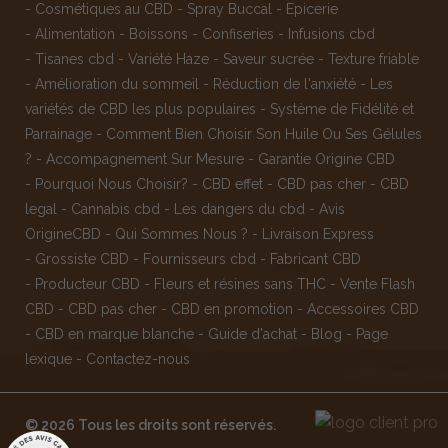
-
Cosmétiques au CBD
-
Spray Buccal
-
Epicerie
-
Alimentation
-
Boissons
-
Confiseries
-
Infusions cbd
-
Tisanes cbd
-
Variété Haze
-
Saveur sucrée
-
Texture friable
-
Amélioration du sommeil
-
Réduction de l'anxiété
-
Les
variétés de CBD les plus populaires
-
Système de Fidélité et
Parrainage
-
Comment Bien Choisir Son Huile Ou Ses Gélules
?
-
Accompagnement Sur Mesure
-
Garantie Origine CBD
-
Pourquoi Nous Choisir?
-
CBD effet
-
CBD pas cher
-
CBD
legal
-
Cannabis cbd
-
Les dangers du cbd
-
Avis
OrigineCBD
-
Qui Sommes Nous ?
-
Livraison Express
-
Grossiste CBD
-
Fournisseurs cbd
-
Fabricant CBD
-
Producteur CBD
-
Fleurs et résines sans THC
-
Vente Flash
CBD
-
CBD pas cher
-
CBD en promotion
-
Accessoires CBD
-
CBD en marque blanche
-
Guide d'achat
-
Blog
-
Page
lexique
-
Contactez-nous
© 2026 Tous les droits sont réservés.