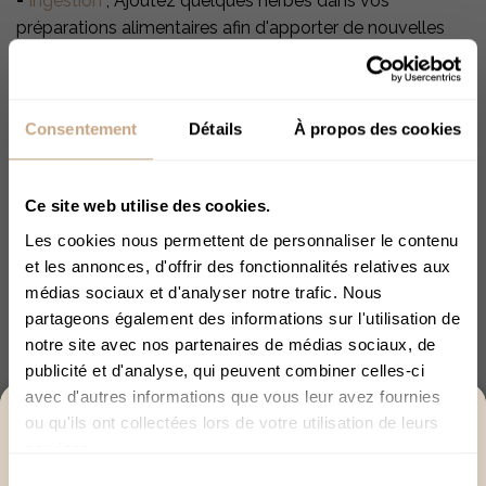
-
Ingestion
; Ajoutez quelques herbes dans vos
préparations alimentaires afin d'apporter de nouvelles
saveurs à vos plats !
-
Vaporisation
; Avec le matériel adapté, vous pouvez
vaporiser les fleurs de CBD. Découvrez notre
Consentement
Détails
À propos des cookies
vaporisateur spécialement conçu pour le CBD ; le
Yocan
HIT
. Si vous souhaitez obtenir plus d'information,
Ce site web utilise des cookies.
découvrez également notre page ;
Comment vaporiser
ses fleurs de CBD ?
Les cookies nous permettent de personnaliser le contenu
et les annonces, d'offrir des fonctionnalités relatives aux
médias sociaux et d'analyser notre trafic. Nous
Informations légales :
partageons également des informations sur l'utilisation de
notre site avec nos partenaires de médias sociaux, de
Toutes nos variétés de fleurs sont légales. Le taux de
publicité et d'analyse, qui peuvent combiner celles-ci
THC est inférieur à 0,3% et respecte la législation
avec d'autres informations que vous leur avez fournies
européenne. Elles sont issues de variétés inscrites au
ACCÈS RÉSERVÉ AUX +18
ou qu'ils ont collectées lors de votre utilisation de leurs
catalogue agricole européen des variétés homologuées.
services.
Merci de bien vouloir confirmer votre âge afin de
Elles sont systématiquement analysées en laboratoire.
Sélection
poursuivre.