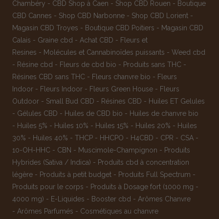
Chambéry
-
CBD Shop à Caen
-
Shop CBD Rouen
-
Boutique
CBD Cannes
-
Shop CBD Narbonne
-
Shop CBD Lorient
-
Magasin CBD Troyes
-
Boutique CBD Poitiers
-
Magasin CBD
Calais
-
Graine cbd
-
Achat CBD
-
Fleurs et
Resines
-
Molécules et Cannabinoïdes puissants
-
Weed cbd
-
Résine cbd
-
Fleurs de cbd bio
-
Produits sans THC
-
Résines CBD sans THC
-
Fleurs chanvre bio
-
Fleurs
Indoor
-
Fleurs Indoor
-
Fleurs Green House
-
Fleurs
Outdoor
-
Small Bud CBD
-
Résines CBD
-
Huiles ET Gelules
-
Gélules CBD
-
Huiles de CBD bio
-
Huiles de chanvre bio
-
Huiles 5%
-
Huiles 10%
-
Huiles 15%
-
Huiles 20%
-
Huiles
30%
-
Huiles 40%
-
THCP
-
HHCPO
-
H4CBD
-
CPR
-
CSA
-
10-OH-HHC
-
CBN
-
Muscimole-Champignon
-
Produits
Hybrides (Sativa / Indica)
-
Produits cbd à concentration
légère
-
Produits à petit budget
-
Produits Full Spectrum
-
Produits pour le corps
-
Produits à Dosage fort (1000 mg -
4000 mg)
-
E-Liquides
-
Booster cbd
-
Arômes Chanvre
-
Arômes Parfumés
-
Cosmétiques au chanvre