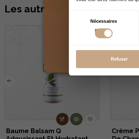
Les autres clients ont com
Sélection
Nécessaires
du
consentement
Refuser
Baume Balsam Q
Crème Pr
Adoucissant Et Hydratant
De Chanv