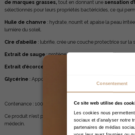
de marques grasses,
tout en donnant une
sensation d’
sélectionnés pour leurs propriétés bactéricides, ce qui per
Huile de chanvre
: hydrate, nourrit et apaise la peau irrit
lumière du soleil.
Cire d’abeille
: lubrifie, crée une couche protectrice sur la
Extrait de sauge
: protège et nourrit la peau, tout en aya
Extrait d’écorces de chêne
: a des propriétés bactéricid
Glycérine
: Apporte une protection supplémentaire à l’épi
Consentement
Ce site web utilise des cook
Contenance : 100 ml
Les cookies nous permettent d
Ce produit n'est pas un médicament et ne peut en aucun cas
sociaux et d'analyser notre t
médecin.
partenaires de médias sociaux
vous leur avez fournies ou qu'